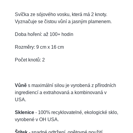
Svíčka ze sójového vosku, která má 2 knoty.
Vyznačuje se čistou vůní a jasným plamenem.
Doba hoření: až 100+ hodin
Rozměry: 9 cm x 16 cm
Počet knotů: 2
Vůně
s maximální silou je vyrobená z přírodních
ingrediencí a extrahovaná a kombinovaná v
USA.
Sklenice
- 100% recyklovatelné, ekologické sklo,
vyrobené v OH USA.
Štítek
- snadné odtržení, opětovné použití