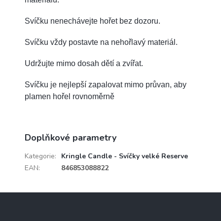
Svíčku nenechávejte hořet bez dozoru.
Svíčku vždy postavte na nehořlavý materiál.
Udržujte mimo dosah dětí a zvířat.
Svíčku je nejlepší zapalovat mimo průvan, aby
plamen hořel rovnoměrně
Doplňkové parametry
Kategorie
:
Kringle Candle - Svíčky velké Reserve
EAN
:
846853088822
Z
á
p