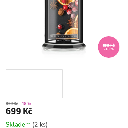
859 KČ
–18 %
859 Kč
–18 %
699 Kč
Měrná
Skladem
(2 ks)
cena: