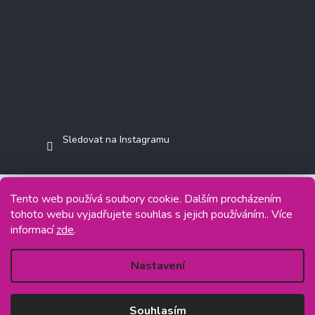
Sledovat na Instagramu
Tento web používá soubory cookie. Dalším procházením
tohoto webu vyjadřujete souhlas s jejich používáním.. Více
Copyright 2026
Jasminkashop.cz
. Všechna práva vyhrazena.
informací
zde
.
Grafický návrh vytvořil a na Shoptet implementoval
Tomáš Hlad
&
Shoptetak.cz
.
Nastavení
Vytvořil Shoptet
Souhlasím