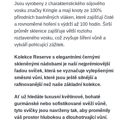
Jsou vyrobeny z charakteristického sójového
vosku značky Kringle a mají knoty ze 100%
přírodních bavlněných vláken, které zajišťují čisté
a rovnoměrné hoření s výdrží až 100 hodin. Širší
průměr sklenice zajišťuje větší rozlohu
roztaveného vosku, což zvyšuje šíření vůně a
vytváří pohlcující zážitek.
Kolekce Reserve s elegantními černými
skleněnými nádobami je naší nejprémiovější
řadou svíček, která se vyznačuje vylepšenými
směsmi vůní, které jsou ještě silnější a
rafinovanější než naše základní kolekce.
Ať už hledáte luxusní květinové, bohaté
gurmánské nebo sofistikované svěží vůně,
tyto svíčky jsou navrženy tak, aby proměnily
váš prostor hlubokou a dlouhotrvající vůní.