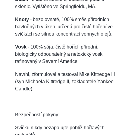
sklenic. Vytištěno ve Springfieldu, MA.
Knoty
- bezolovnaté, 100% směs přírodních
bavlněných vláken, určená pro čisté hoření ve
svíčkách se silnou koncentrací vonných olejů.
Vosk
- 100% sója, čistě hořící, přírodní,
biologicky odbouratelný a netoxický vosk
rafinovaný v Severní Americe.
Navrhl, zformuloval a testoval Mike Kittredge III
(syn Michaela Kittredge II, zakladatele Yankee
Candle).
Bezpečností pokyny:
Svíčku nikdy nezapalujte poblíž hořlavých
materiálů.