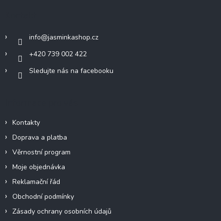
a
Kontakt
t
í
info
@
jasminkashop.cz
+420 739 002 422
Sledujte nás na facebooku
Informace pro vás
Kontakty
Doprava a platba
Věrnostní program
Moje objednávka
Reklamační řád
Obchodní podmínky
Zásady ochrany osobních údajů