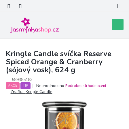
Přejít
na
obsah
Nákupní
košík
Kringle Candle svíčka Reserve
Spiced Orange & Cranberry
(sójový vosk), 624 g
589385183
Průměrné
Neohodnoceno
Podrobnosti hodnocení
AKCE
TIP
hodnocení
Značka:
Kringle Candle
produktu
je
0,0
z
5
hvězdiček.