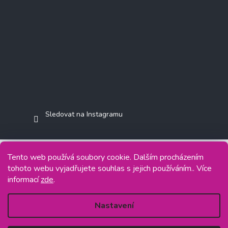
Sledovat na Instagramu
Tento web používá soubory cookie. Dalším procházením
tohoto webu vyjadřujete souhlas s jejich používáním.. Více
Copyright 2026
Jasminkashop.cz
. Všechna práva vyhrazena.
informací
zde
.
Grafický návrh vytvořil a na Shoptet implementoval
Tomáš Hlad
&
Shoptetak.cz
.
Nastavení
Vytvořil Shoptet