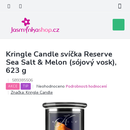
Přejít
na
obsah
Nákupní
košík
Kringle Candle svíčka Reserve
Sea Salt & Melon (sójový vosk),
623 g
589385506
Průměrné
Neohodnoceno
Podrobnosti hodnocení
AKCE
TIP
hodnocení
Značka:
Kringle Candle
produktu
je
0,0
z
5
hvězdiček.