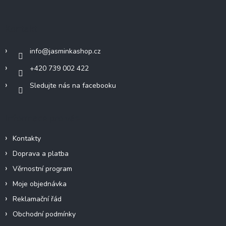
p
a
Kontakt
t
í
info
@
jasminkashop.cz
+420 739 002 422
Sledujte nás na facebooku
Informace pro vás
Kontakty
Doprava a platba
Věrnostní program
Moje objednávka
Reklamační řád
Obchodní podmínky