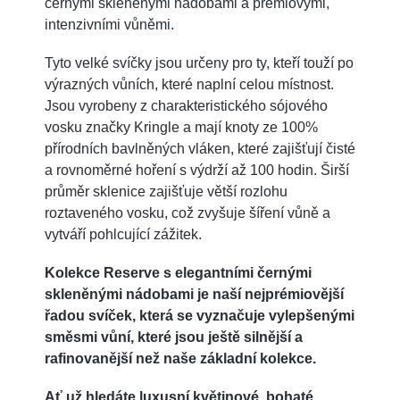
černými skleněnými nádobami a prémiovými,
intenzivními vůněmi.
Tyto velké svíčky jsou určeny pro ty, kteří touží po
výrazných vůních, které naplní celou místnost.
Jsou vyrobeny z charakteristického sójového
vosku značky Kringle a mají knoty ze 100%
přírodních bavlněných vláken, které zajišťují čisté
a rovnoměrné hoření s výdrží až 100 hodin. Širší
průměr sklenice zajišťuje větší rozlohu
roztaveného vosku, což zvyšuje šíření vůně a
vytváří pohlcující zážitek.
Kolekce Reserve s elegantními černými
skleněnými nádobami je naší nejprémiovější
řadou svíček, která se vyznačuje vylepšenými
směsmi vůní, které jsou ještě silnější a
rafinovanější než naše základní kolekce.
Ať už hledáte luxusní květinové, bohaté