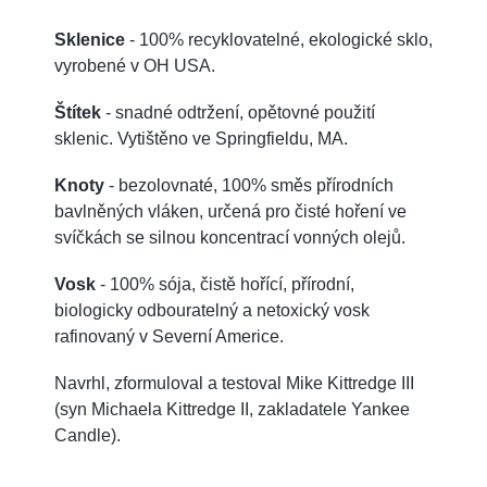
Sklenice
- 100% recyklovatelné, ekologické sklo,
vyrobené v OH USA.
Štítek
- snadné odtržení, opětovné použití
sklenic. Vytištěno ve Springfieldu, MA.
Knoty
- bezolovnaté, 100% směs přírodních
bavlněných vláken, určená pro čisté hoření ve
svíčkách se silnou koncentrací vonných olejů.
Vosk
- 100% sója, čistě hořící, přírodní,
biologicky odbouratelný a netoxický vosk
rafinovaný v Severní Americe.
Navrhl, zformuloval a testoval Mike Kittredge III
(syn Michaela Kittredge II, zakladatele Yankee
Candle).