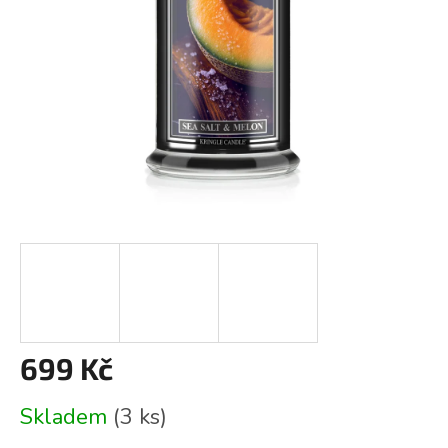
699 Kč
Měrná
Skladem
(3 ks)
cena: