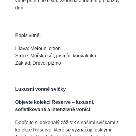
vůně příjemně čistá, vzdušná a ideální pro každý
den.
Popis vůně:
Hlava: Meloun, citron
Srdce: Mořská sůl, jasmín, konvalinka
Základ: Dřevo, pižmo
Luxusní vonné svíčky
Objevte kolekci Reserve – luxusní,
sofistikované a intenzivně vonící
Dopřejte si dokonalý zážitek s našimi svíčkami z
kolekce Reserve, které se vyznačují lesklými