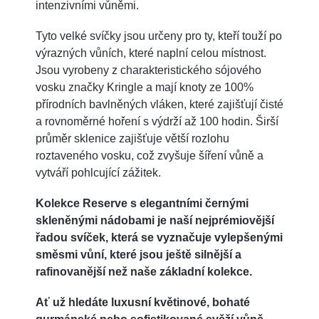
intenzivními vůněmi.
Tyto velké svíčky jsou určeny pro ty, kteří touží po
výrazných vůních, které naplní celou místnost.
Jsou vyrobeny z charakteristického sójového
vosku značky Kringle a mají knoty ze 100%
přírodních bavlněných vláken, které zajišťují čisté
a rovnoměrné hoření s výdrží až 100 hodin. Širší
průměr sklenice zajišťuje větší rozlohu
roztaveného vosku, což zvyšuje šíření vůně a
vytváří pohlcující zážitek.
Kolekce Reserve s elegantními černými
skleněnými nádobami je naší nejprémiovější
řadou svíček, která se vyznačuje vylepšenými
směsmi vůní, které jsou ještě silnější a
rafinovanější než naše základní kolekce.
Ať už hledáte luxusní květinové, bohaté