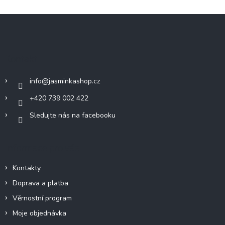
Z
á
p
a
Kontakt
t
í
info
@
jasminkashop.cz
+420 739 002 422
Sledujte nás na facebooku
Informace pro vás
Kontakty
Doprava a platba
Věrnostní program
Moje objednávka