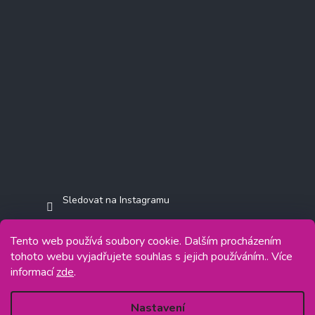
Sledovat na Instagramu
Tento web používá soubory cookie. Dalším procházením
tohoto webu vyjadřujete souhlas s jejich používáním.. Více
informací
zde
.
Copyright 2026
Jasminkashop.cz
. Všechna práva vyhrazena.
Grafický návrh vytvořil a na Shoptet implementoval
Tomáš Hlad
&
Shoptetak.cz
.
Nastavení