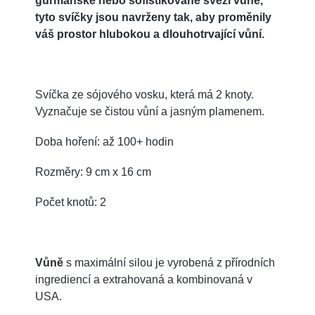
gurmánské nebo sofistikované svěží vůně,
tyto svíčky jsou navrženy tak, aby proměnily
váš prostor hlubokou a dlouhotrvající vůní.
Svíčka ze sójového vosku, která má 2 knoty.
Vyznačuje se čistou vůní a jasným plamenem.
Doba hoření: až 100+ hodin
Rozměry: 9 cm x 16 cm
Počet knotů: 2
Vůně
s maximální silou je vyrobená z přírodních
ingrediencí a extrahovaná a kombinovaná v
USA.