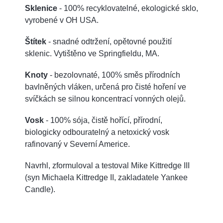
Sklenice
- 100% recyklovatelné, ekologické sklo,
vyrobené v OH USA.
Štítek
- snadné odtržení, opětovné použití
sklenic. Vytištěno ve Springfieldu, MA.
Knoty
- bezolovnaté, 100% směs přírodních
bavlněných vláken, určená pro čisté hoření ve
svíčkách se silnou koncentrací vonných olejů.
Vosk
- 100% sója, čistě hořící, přírodní,
biologicky odbouratelný a netoxický vosk
rafinovaný v Severní Americe.
Navrhl, zformuloval a testoval Mike Kittredge III
(syn Michaela Kittredge II, zakladatele Yankee
Candle).