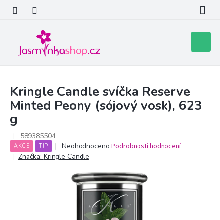
Přejít
na
obsah
Nákupní
košík
Kringle Candle svíčka Reserve
Minted Peony (sójový vosk), 623
g
589385504
Průměrné
Neohodnoceno
Podrobnosti hodnocení
AKCE
TIP
hodnocení
Značka:
Kringle Candle
produktu
je
0,0
z
5
hvězdiček.