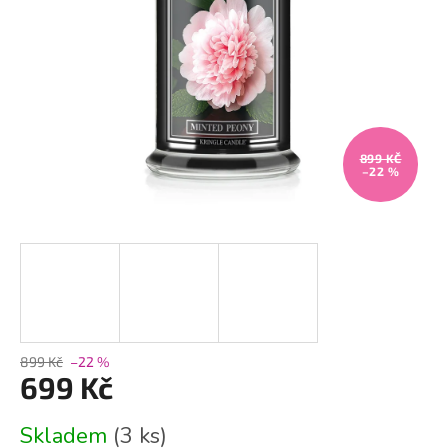
899 KČ
–22 %
899 Kč
–22 %
699 Kč
Měrná
Skladem
(3 ks)
cena: