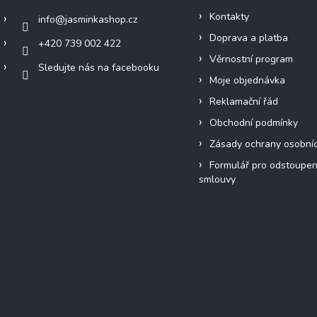
Kontakty
info
@
jasminkashop.cz
Doprava a platba
+420 739 002 422
Věrnostní program
Sledujte nás na facebooku
Moje objednávka
Reklamační řád
Obchodní podmínky
Zásady ochrany osobní
Formulář pro odstoupen
smlouvy
Přijímáme online platby
Instagram