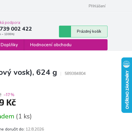
 osobních údajů
Formulář pro odstoupení od smlouvy
Přihlášení
cká podpora:
739 002 422
Nákupní
Prázdný košík
košík
Doplňky
Hodnocení obchodu
ový vosk), 624 g
589384804
č
–17 %
9 Kč
á
ladem
(1 ks)
e doručit do:
12.8.2026