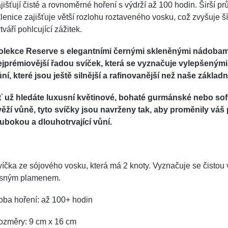
jišťují čisté a rovnoměrné hoření s výdrží až 100 hodin. Širší p
lenice zajišťuje větší rozlohu roztaveného vosku, což zvyšuje š
tváří pohlcující zážitek.
olekce Reserve s elegantními černými skleněnými nádobami
ejprémiovější řadou svíček, která se vyznačuje vylepšeným
ní, které jsou ještě silnější a rafinovanější než naše základn
ť už hledáte luxusní květinové, bohaté gurmánské nebo sof
věží vůně, tyto svíčky jsou navrženy tak, aby proměnily váš 
lubokou a dlouhotrvající vůní.
íčka ze sójového vosku, která má 2 knoty. Vyznačuje se čistou 
asným plamenem.
oba hoření: až 100+ hodin
ozměry: 9 cm x 16 cm