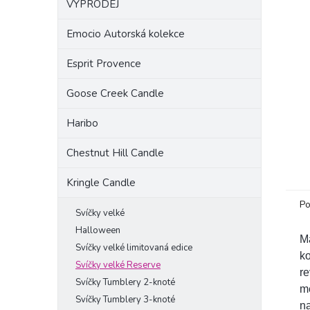
VÝPRODEJ
a
n
Emocio Autorská kolekce
e
l
Esprit Provence
Goose Creek Candle
Haribo
Chestnut Hill Candle
Kringle Candle
Po
Svíčky velké
Halloween
Má
Svíčky velké limitovaná edice
ko
Svíčky velké Reserve
re
Svíčky Tumblery 2-knoté
me
Svíčky Tumblery 3-knoté
na