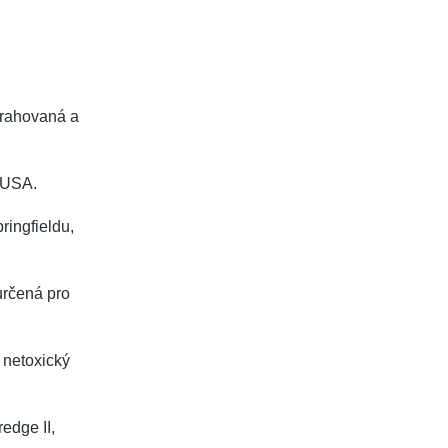
xtrahovaná a
 USA.
ringfieldu,
určená pro
a netoxický
redge II,