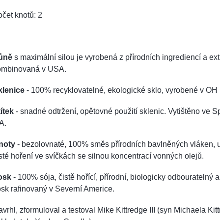
čet knotů: 2
ůně
s maximální silou je vyrobená z přírodních ingrediencí a e
ombinovaná v USA.
klenice
- 100% recyklovatelné, ekologické sklo, vyrobené v OH
ítek
- snadné odtržení, opětovné použití sklenic. Vytištěno ve Sp
A.
noty
- bezolovnaté, 100% směs přírodních bavlněných vláken, 
sté hoření ve svíčkách se silnou koncentrací vonných olejů.
osk
- 100% sója, čistě hořící, přírodní, biologicky odbouratelný 
sk rafinovaný v Severní Americe.
vrhl, zformuloval a testoval Mike Kittredge III (syn Michaela Kitt