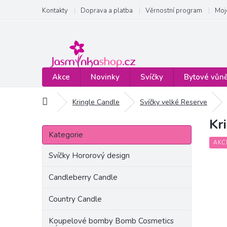
Přejít
Kontakty
Doprava a platba
Věrnostní program
Moj
na
obsah
Akce
Novinky
Svíčky
Bytové vůn
Domů
Kringle Candle
Svíčky velké Reserve
Kr
P
Přeskočit
o
Kategorie
kategorie
s
AKC
t
Svíčky Hororový design
r
a
Candleberry Candle
n
Country Candle
n
í
Koupelové bomby Bomb Cosmetics
p