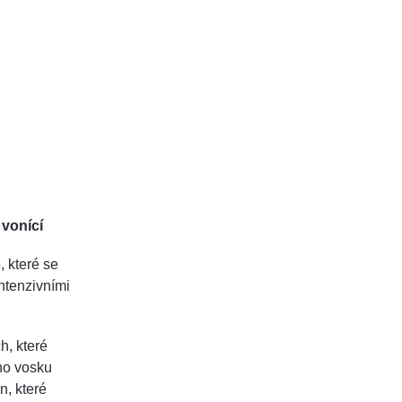
 vonící
, které se
ntenzivními
h, které
ého vosku
n, které