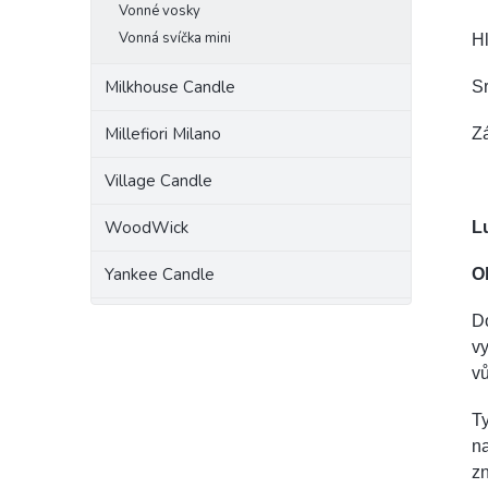
Vonné vosky
Vonná svíčka mini
Hl
Milkhouse Candle
Sr
Millefiori Milano
Zá
Village Candle
WoodWick
L
Yankee Candle
O
Do
vy
v
Ty
na
zn