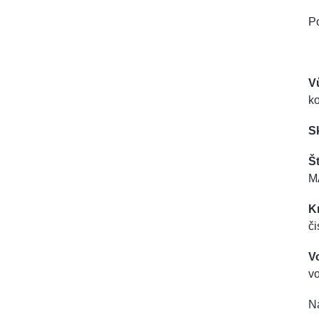
Po
V
k
S
Št
M
K
či
V
vo
Na