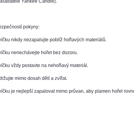
akladatele Yankee Candle).
ezpečností pokyny:
íčku nikdy nezapalujte poblíž hořlavých materiálů.
víčku nenechávejte hořet bez dozoru.
íčku vždy postavte na nehořlavý materiál.
ržujte mimo dosah dětí a zvířat.
íčku je nejlepší zapalovat mimo průvan, aby plamen hořel rov