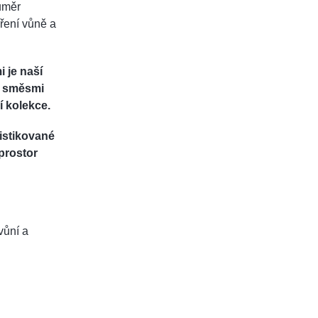
růměr
íření vůně a
 je naší
i směsmi
í kolekce.
istikované
prostor
vůní a