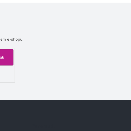
šem e-shopu.
 SE
Facebook