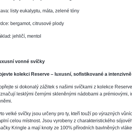
ava: listy eukalyptu, máta, zelené tóny
dce: bergamot, citrusové plody
klad: jehličí, mentol
uxusní vonné svíčky
bjevte kolekci Reserve – luxusní, sofistikované a intenzivně
přejte si dokonalý zážitek s našimi svíčkami z kolekce Reserve
značují lesklými černými skleněnými nádobami a prémiovými, i
ůněmi.
to velké svíčky jsou určeny pro ty, kteří touží po výrazných vůníc
plní celou místnost. Jsou vyrobeny z charakteristického sójov
ačky Kringle a mají knoty ze 100% přírodních bavlněných vláke