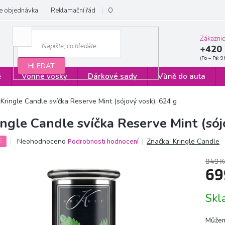
e objednávka
Reklamační řád
Obchodní podmínky
Zásady ochrany
Zákazni
+420 
HLEDAT
ě
Vonné vosky
Dárkové sady
Vůně do auta
Kringle Candle svíčka Reserve Mint (sójový vosk), 624 g
ingle Candle svíčka Reserve Mint (sój
Průměrné
Neohodnoceno
Podrobnosti hodnocení
Značka:
Kringle Candle
E
hodnocení
produktu
849 K
je
69
0,0
z
Měrn
Sk
5
cena:
hvězdiček.
Můžem