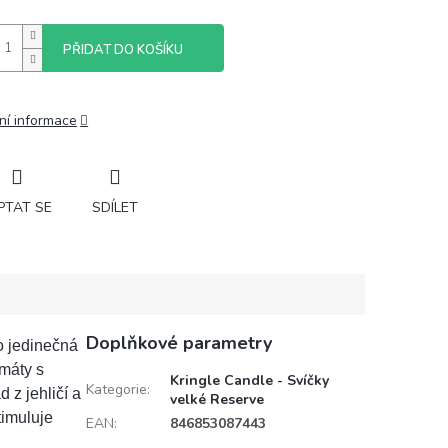
PŘIDAT DO KOŠÍKU
ní informace
PTAT SE
SDÍLET
Doplňkové parametry
o jedinečná
máty s
Kringle Candle - Svíčky
Kategorie
:
 z jehličí a
velké Reserve
timuluje
EAN
:
846853087443