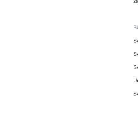
z
B
Sv
S
Sv
Ud
Sv