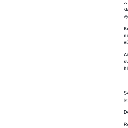
za
sk
vy
K
n
vů
A
s
h
Sv
j
D
R