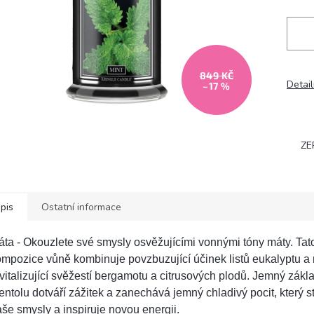
849 KČ
Detail
–17 %
ZE
pis
Ostatní informace
ta - Okouzlete své smysly osvěžujícími vonnými tóny máty. Tat
mpozice vůně kombinuje povzbuzující účinek listů eukalyptu a 
vitalizující svěžestí bergamotu a citrusových plodů. Jemný základ
ntolu dotváří zážitek a zanechává jemný chladivý pocit, který s
še smysly a inspiruje novou energii.