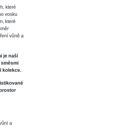
h, které
ého vosku
n, které
růměr
íření vůně a
 je naší
i směsmi
í kolekce.
istikované
prostor
vůní a