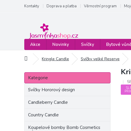
Přejít
Kontakty
Doprava a platba
Věrnostní program
Moj
na
obsah
Akce
Novinky
Svíčky
Bytové vůn
Domů
Kringle Candle
Svíčky velké Reserve
Kr
P
Přeskočit
o
Kategorie
kategorie
5
s
SL
t
Svíčky Hororový design
PŘI
r
a
Candleberry Candle
n
Country Candle
n
í
Koupelové bomby Bomb Cosmetics
p