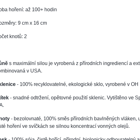
oba hoření: až 100+ hodin
ozměry: 9 cm x 16 cm
čet knotů: 2
ůně
s maximální silou je vyrobená z přírodních ingrediencí a e
ombinovaná v USA.
klenice
- 100% recyklovatelné, ekologické sklo, vyrobené v OH
ítek
- snadné odtržení, opětovné použití sklenic. Vytištěno ve Sp
A.
noty
- bezolovnaté, 100% směs přírodních bavlněných vláken, 
sté hoření ve svíčkách se silnou koncentrací vonných olejů.
osk
- 100% sója, čistě hořící, přírodní, biologicky odbouratelný 