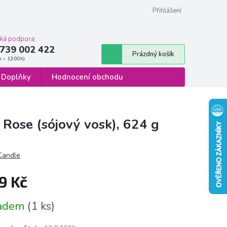
 osobních údajů
Formulář pro odstoupení od smlouvy
Přihlášení
cká podpora:
739 002 422
Nákupní
Prázdný košík
košík
Doplňky
Hodnocení obchodu
 Rose (sójový vosk), 624 g
 Candle
9 Kč
á
ladem
(1 ks)