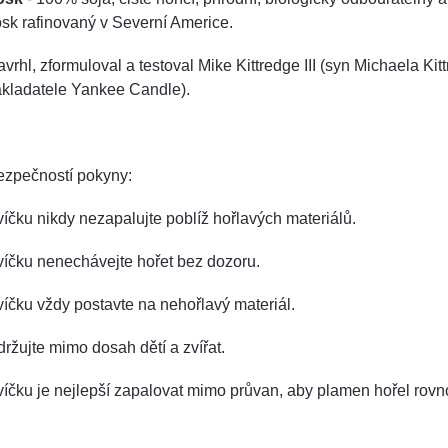
sk rafinovaný v Severní Americe.
vrhl, zformuloval a testoval Mike Kittredge III (syn Michaela Kitt
akladatele Yankee Candle).
ezpečností pokyny:
íčku nikdy nezapalujte poblíž hořlavých materiálů.
víčku nenechávejte hořet bez dozoru.
íčku vždy postavte na nehořlavý materiál.
ržujte mimo dosah dětí a zvířat.
íčku je nejlepší zapalovat mimo průvan, aby plamen hořel rov