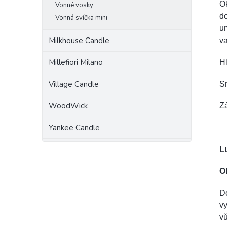
Ok
Vonné vosky
d
Vonná svíčka mini
u
Milkhouse Candle
va
Millefiori Milano
H
Village Candle
Sr
WoodWick
Zá
Yankee Candle
L
O
Do
vy
v