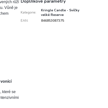
Doplňkové parametry
vených růží
u. Vůně je
Kringle Candle - Svíčky
Kategorie
:
echem
velké Reserve
EAN
:
846853087375
 vonící
, které se
ntenzivními