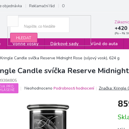
e objednávka
Reklamační řád
Obchodní podmínky
Zásady ochrany
Zákazni
+420 
HLEDAT
ě
Vonné vosky
Dárkové sady
Vůně do auta
Kringle Candle svíčka Reserve Midnight Rose (sójový vosk), 624 g
ingle Candle svíčka Reserve Midnight
89384805
EVA PRO
Průměrné
Neohodnoceno
Podrobnosti hodnocení
Značka:
Kringle
HLÁŠENÉ
hodnocení
produktu
85
je
0,0
Měrn
z
Sk
cena:
5
hvězdiček.