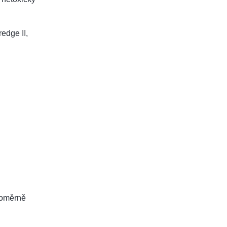
redge II,
noměrně