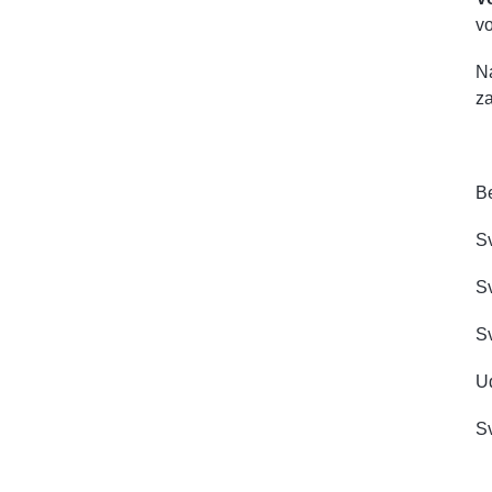
vo
Na
z
B
Sv
S
Sv
Ud
Sv