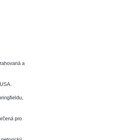
xtrahovaná a
 USA.
ringfieldu,
určená pro
a netoxický