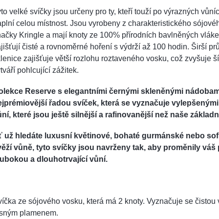
to velké svíčky jsou určeny pro ty, kteří touží po výrazných vůníc
plní celou místnost. Jsou vyrobeny z charakteristického sójov
ačky Kringle a mají knoty ze 100% přírodních bavlněných vláke
jišťují čisté a rovnoměrné hoření s výdrží až 100 hodin. Širší p
lenice zajišťuje větší rozlohu roztaveného vosku, což zvyšuje š
tváří pohlcující zážitek.
olekce Reserve s elegantními černými skleněnými nádobami
ejprémiovější řadou svíček, která se vyznačuje vylepšeným
ní, které jsou ještě silnější a rafinovanější než naše základn
ť už hledáte luxusní květinové, bohaté gurmánské nebo sof
věží vůně, tyto svíčky jsou navrženy tak, aby proměnily váš 
lubokou a dlouhotrvající vůní.
íčka ze sójového vosku, která má 2 knoty. Vyznačuje se čistou 
asným plamenem.