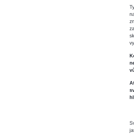
Ty
na
zn
za
sk
vy
K
n
vů
A
s
h
Sv
j