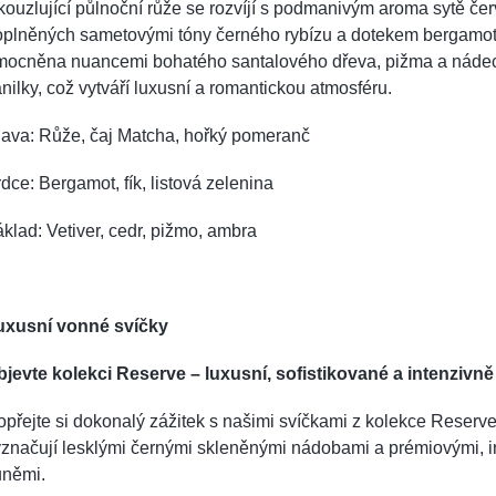
ouzlující půlnoční růže se rozvíjí s podmanivým aroma sytě čer
oplněných sametovými tóny černého rybízu a dotekem bergamot
mocněna nuancemi bohatého santalového dřeva, pižma a nád
nilky, což vytváří luxusní a romantickou atmosféru.
lava: Růže, čaj Matcha, hořký pomeranč
dce: Bergamot, fík, listová zelenina
klad: Vetiver, cedr, pižmo, ambra
uxusní vonné svíčky
bjevte kolekci Reserve – luxusní, sofistikované a intenzivně
přejte si dokonalý zážitek s našimi svíčkami z kolekce Reserve
značují lesklými černými skleněnými nádobami a prémiovými, i
ůněmi.