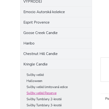
VÝPRODEJ
a
n
Emocio Autorská kolekce
e
l
Esprit Provence
Goose Creek Candle
Haribo
Chestnut Hill Candle
Kringle Candle
Svíčky velké
Halloween
Svíčky velké limitovaná edice
Svíčky velké Reserve
Po
Svíčky Tumblery 2-knoté
Svíčky Tumblery 3-knoté