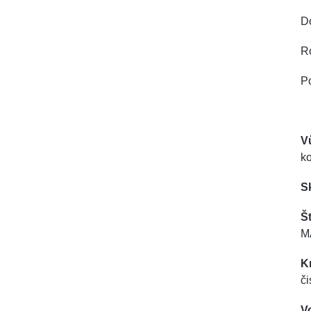
D
R
Po
V
k
S
Št
M
K
či
V