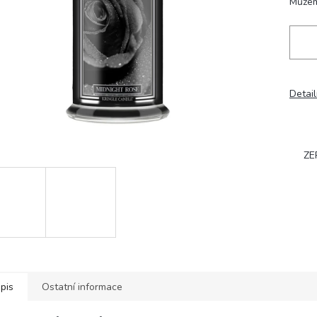
Můžem
Detail
ZE
pis
Ostatní informace