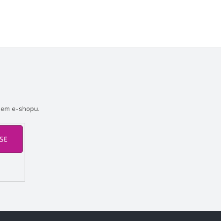
šem e-shopu.
 SE