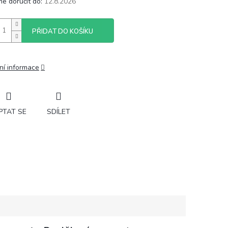
e doručit do:
12.8.2026
PŘIDAT DO KOŠÍKU
ní informace
PTAT SE
SDÍLET