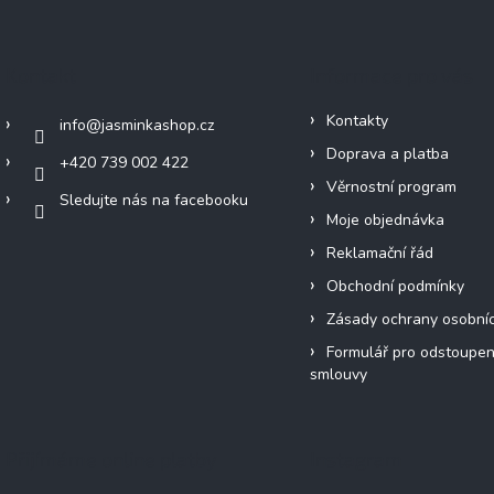
Kontakt
Informace pro vás
Kontakty
info
@
jasminkashop.cz
Doprava a platba
+420 739 002 422
Věrnostní program
Sledujte nás na facebooku
Moje objednávka
Reklamační řád
Obchodní podmínky
Zásady ochrany osobní
Formulář pro odstoupen
smlouvy
Přijímáme online platby
Instagram