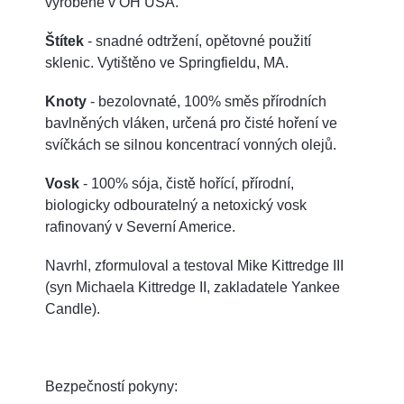
vyrobené v OH USA.
Štítek
- snadné odtržení, opětovné použití
sklenic. Vytištěno ve Springfieldu, MA.
Knoty
- bezolovnaté, 100% směs přírodních
bavlněných vláken, určená pro čisté hoření ve
svíčkách se silnou koncentrací vonných olejů.
Vosk
- 100% sója, čistě hořící, přírodní,
biologicky odbouratelný a netoxický vosk
rafinovaný v Severní Americe.
Navrhl, zformuloval a testoval Mike Kittredge III
(syn Michaela Kittredge II, zakladatele Yankee
Candle).
Bezpečností pokyny: