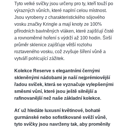
Tyto velké svíčky jsou určeny pro ty, kteří touží po
výrazných vůních, které naplní celou místnost.
Jsou vyrobeny z charakteristického sójového
vosku značky Kringle a mají knoty ze 100%
přírodních bavlněných vláken, které zajišťují čisté
a rovnoměrné hoření s výdrží až 100 hodin. Širší
průměr sklenice zajišťuje větší rozlohu
roztaveného vosku, což zvyšuje šíření vůně a
vytváří pohlcující zážitek.
Kolekce Reserve s elegantními černými
skleněnými nádobami je naší nejprémiovější
řadou svíček, která se vyznačuje vylepšenými
směsmi vůní, které jsou ještě silnější a
rafinovanější než naše základní kolekce.
Ať už hledáte luxusní květinové, bohaté
gurmánské nebo sofistikované svěží vůně,
tyto svíčky jsou navrženy tak, aby proměnily