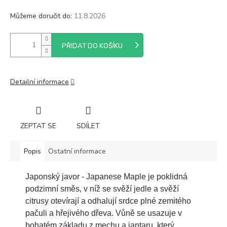
Můžeme doručit do:
11.8.2026
PŘIDAT DO KOŠÍKU
Detailní informace
ZEPTAT SE
SDÍLET
Popis
Ostatní informace
Japonský javor - Japanese Maple je poklidná
podzimní směs, v níž se svěží jedle a svěží
citrusy otevírají a odhalují srdce plné zemitého
pačuli a hřejivého dřeva. Vůně se usazuje v
bohatém základu z mechu a jantaru, který