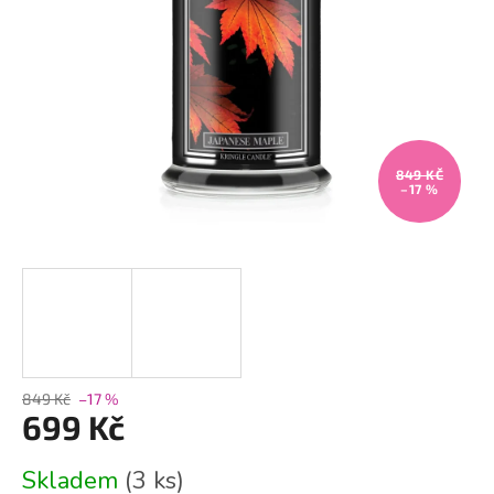
849 KČ
–17 %
849 Kč
–17 %
699 Kč
Měrná
Skladem
(3 ks)
cena: