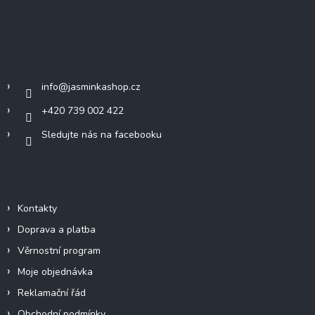
á
p
a
Kontakt
t
í
info
@
jasminkashop.cz
+420 739 002 422
Sledujte nás na facebooku
Informace pro vás
Kontakty
Doprava a platba
Věrnostní program
Moje objednávka
Reklamační řád
Obchodní podmínky