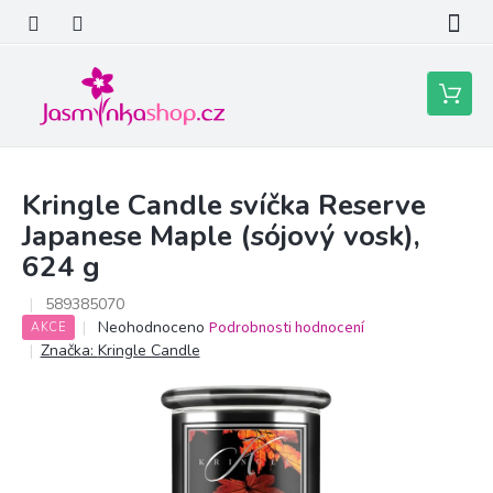
Přejít
na
obsah
Nákupní
košík
Kringle Candle svíčka Reserve
Japanese Maple (sójový vosk),
624 g
589385070
Průměrné
Neohodnoceno
Podrobnosti hodnocení
AKCE
hodnocení
Značka:
Kringle Candle
produktu
je
0,0
z
5
hvězdiček.