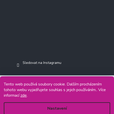
Sledovat na Instagramu
Tento web používá soubory cookie. Dalším procházením
tohoto webu vyjadřujete souhlas s jejich používáním.. Více
Copyright 2026
Jasminkashop.cz
. Všechna práva vyhrazena.
informací
zde
.
Grafický návrh vytvořil a na Shoptet implementoval
Tomáš Hlad
&
Shoptetak.cz
.
Nastavení