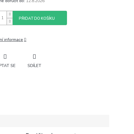
e doručit do:
12.8.2026
PŘIDAT DO KOŠÍKU
ní informace
PTAT SE
SDÍLET