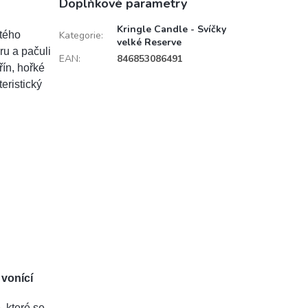
Doplňkové parametry
Kringle Candle - Svíčky
atého
Kategorie
:
velké Reserve
ru a pačuli
EAN
:
846853086491
řín, hořké
eristický
 vonící
, které se