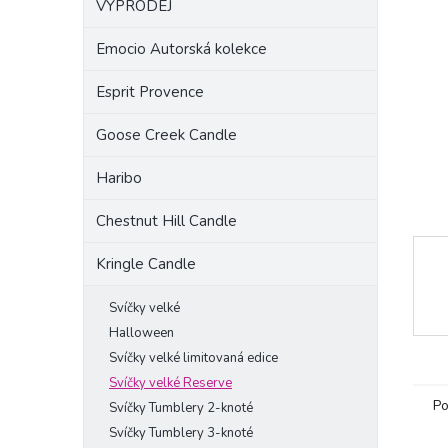
VÝPRODEJ
a
n
Emocio Autorská kolekce
e
l
Esprit Provence
Goose Creek Candle
Haribo
Chestnut Hill Candle
Kringle Candle
Svíčky velké
Halloween
Svíčky velké limitovaná edice
Svíčky velké Reserve
Po
Svíčky Tumblery 2-knoté
Svíčky Tumblery 3-knoté