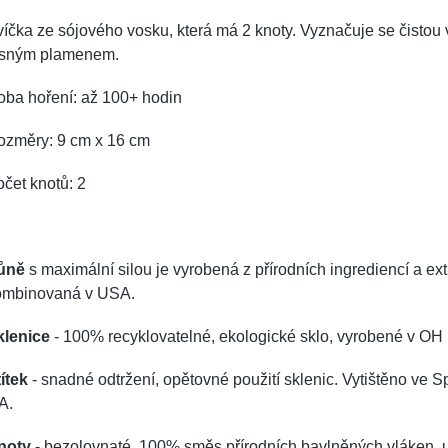
íčka ze sójového vosku, která má 2 knoty. Vyznačuje se čistou 
asným plamenem.
oba hoření: až 100+ hodin
ozměry: 9 cm x 16 cm
čet knotů: 2
ůně
s maximální silou je vyrobená z přírodních ingrediencí a e
ombinovaná v USA.
klenice
- 100% recyklovatelné, ekologické sklo, vyrobené v OH
ítek
- snadné odtržení, opětovné použití sklenic. Vytištěno ve Sp
A.
noty
- bezolovnaté, 100% směs přírodních bavlněných vláken, 