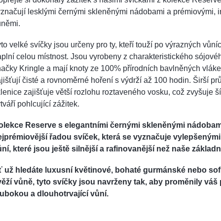
značují lesklými černými skleněnými nádobami a prémiovými, i
ůněmi.
to velké svíčky jsou určeny pro ty, kteří touží po výrazných vůníc
plní celou místnost. Jsou vyrobeny z charakteristického sójov
ačky Kringle a mají knoty ze 100% přírodních bavlněných vláke
jišťují čisté a rovnoměrné hoření s výdrží až 100 hodin. Širší p
lenice zajišťuje větší rozlohu roztaveného vosku, což zvyšuje š
tváří pohlcující zážitek.
olekce Reserve s elegantními černými skleněnými nádobami
ejprémiovější řadou svíček, která se vyznačuje vylepšeným
ní, které jsou ještě silnější a rafinovanější než naše základn
ť už hledáte luxusní květinové, bohaté gurmánské nebo sof
věží vůně, tyto svíčky jsou navrženy tak, aby proměnily váš 
lubokou a dlouhotrvající vůní.