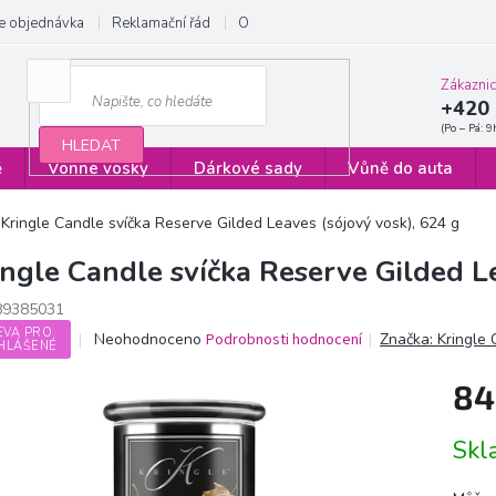
e objednávka
Reklamační řád
Obchodní podmínky
Zásady ochrany
Zákazni
+420 
HLEDAT
ě
Vonné vosky
Dárkové sady
Vůně do auta
Kringle Candle svíčka Reserve Gilded Leaves (sójový vosk), 624 g
ingle Candle svíčka Reserve Gilded L
89385031
EVA PRO
Průměrné
Neohodnoceno
Podrobnosti hodnocení
Značka:
Kringle
HLÁŠENÉ
hodnocení
produktu
84
je
0,0
Měrn
z
Sk
cena:
5
hvězdiček.