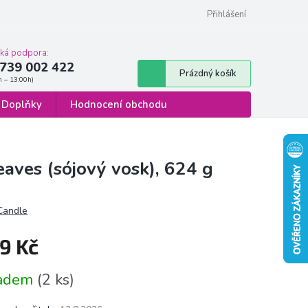
 osobních údajů
Formulář pro odstoupení od smlouvy
Přihlášení
cká podpora:
739 002 422
Nákupní
Prázdný košík
košík
Doplňky
Hodnocení obchodu
eaves (sójový vosk), 624 g
 Candle
9 Kč
á
ladem
(2 ks)