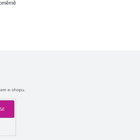
noměrně
šem e-shopu.
 SE