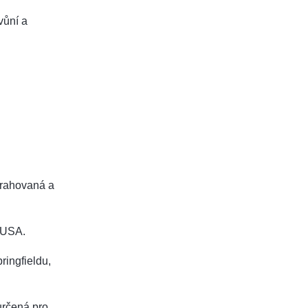
vůní a
xtrahovaná a
 USA.
ringfieldu,
určená pro