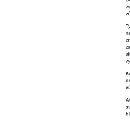
vy
v
Ty
na
zn
za
sk
vy
K
n
vů
A
s
h