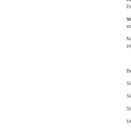
či
V
vo
Na
z
B
Sv
S
Sv
Ud