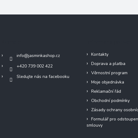
Kontakt
Informace pro vás
Kontakty
info
@
jasminkashop.cz
Doprava a platba
+420 739 002 422
Věrnostní program
Sledujte nás na facebooku
Moje objednávka
Reklamační řád
Obchodní podmínky
Zásady ochrany osobní
Formulář pro odstoupen
smlouvy