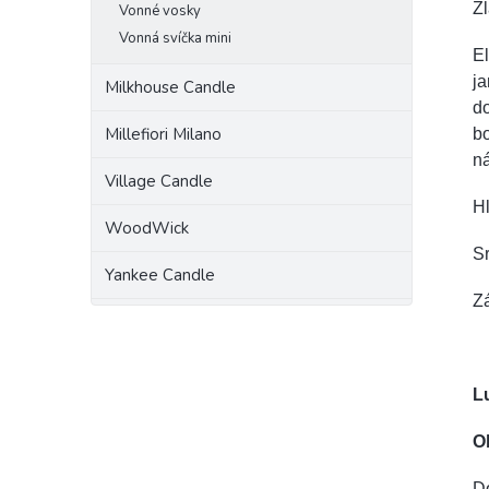
Zl
Vonné vosky
Vonná svíčka mini
El
ja
Milkhouse Candle
do
Millefiori Milano
bo
n
Village Candle
Hl
WoodWick
Sr
Yankee Candle
Zá
L
O
Do