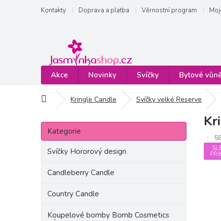
Přejít
Kontakty
Doprava a platba
Věrnostní program
Moj
na
obsah
Akce
Novinky
Svíčky
Bytové vůn
Domů
Kringle Candle
Svíčky velké Reserve
Kr
P
Přeskočit
o
Kategorie
kategorie
5
s
SL
t
Svíčky Hororový design
PŘI
r
a
Candleberry Candle
n
Country Candle
n
í
Koupelové bomby Bomb Cosmetics
p