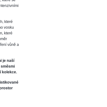
ntenzivními
h, které
ého vosku
n, které
růměr
íření vůně a
 je naší
i směsmi
í kolekce.
istikované
prostor