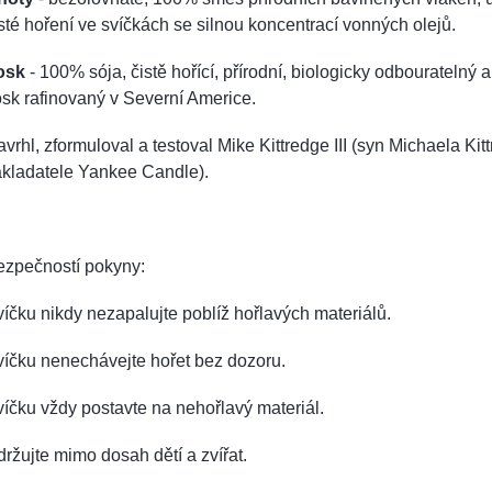
sté hoření ve svíčkách se silnou koncentrací vonných olejů.
osk
- 100% sója, čistě hořící, přírodní, biologicky odbouratelný 
sk rafinovaný v Severní Americe.
vrhl, zformuloval a testoval Mike Kittredge III (syn Michaela Kitt
akladatele Yankee Candle).
ezpečností pokyny:
íčku nikdy nezapalujte poblíž hořlavých materiálů.
víčku nenechávejte hořet bez dozoru.
íčku vždy postavte na nehořlavý materiál.
ržujte mimo dosah dětí a zvířat.