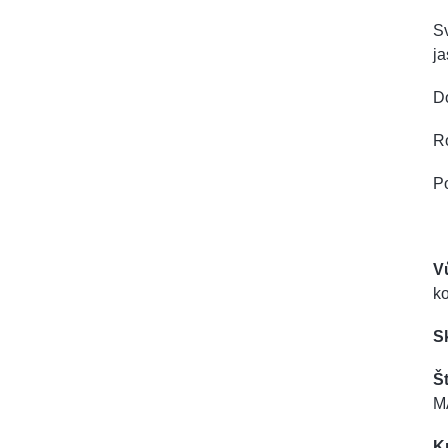
Sv
j
D
R
Po
V
k
S
Št
M
K