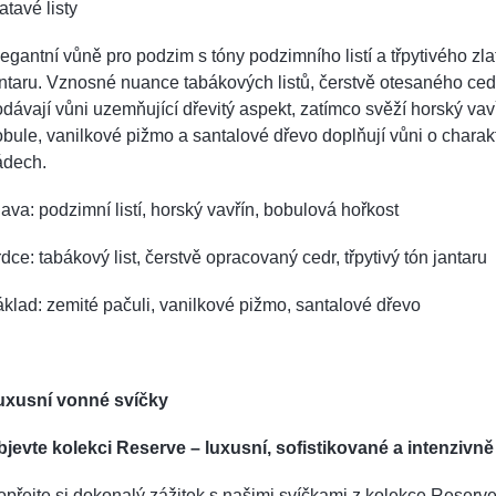
atavé listy
egantní vůně pro podzim s tóny podzimního listí a třpytivého zl
ntaru. Vznosné nuance tabákových listů, čerstvě otesaného ced
dávají vůni uzemňující dřevitý aspekt, zatímco svěží horský vav
bule, vanilkové pižmo a santalové dřevo doplňují vůni o charakt
ádech.
ava: podzimní listí, horský vavřín, bobulová hořkost
dce: tabákový list, čerstvě opracovaný cedr, třpytivý tón jantaru
klad: zemité pačuli, vanilkové pižmo, santalové dřevo
uxusní vonné svíčky
bjevte kolekci Reserve – luxusní, sofistikované a intenzivně
přejte si dokonalý zážitek s našimi svíčkami z kolekce Reserve