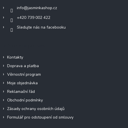
í
info
@
jasminkashop.cz
+420 739 002 422
Sledujte nás na facebooku
Informace pro vás
Kontakty
Doprava a platba
Věrnostní program
Moje objednávka
Reklamační řád
Obchodní podmínky
Zásady ochrany osobních údajů
Formulář pro odstoupení od smlouvy