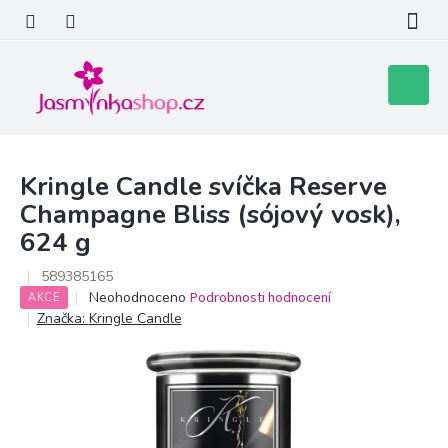
Přejít
na
obsah
Nákupní
košík
Kringle Candle svíčka Reserve
Champagne Bliss (sójový vosk),
624 g
589385165
Průměrné
Neohodnoceno
Podrobnosti hodnocení
AKCE
hodnocení
Značka:
Kringle Candle
produktu
je
0,0
z
5
hvězdiček.