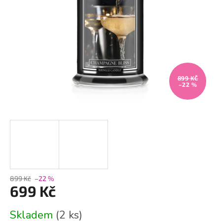
899 KČ
–22 %
899 Kč
–22 %
699 Kč
Měrná
Skladem
(2 ks)
cena: