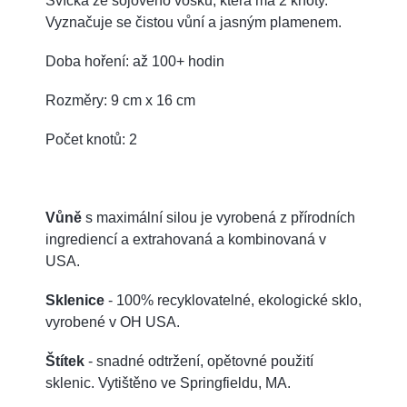
Svíčka ze sójového vosku, která má 2 knoty.
Vyznačuje se čistou vůní a jasným plamenem.
Doba hoření: až 100+ hodin
Rozměry: 9 cm x 16 cm
Počet knotů: 2
Vůně
s maximální silou je vyrobená z přírodních
ingrediencí a extrahovaná a kombinovaná v
USA.
Sklenice
- 100% recyklovatelné, ekologické sklo,
vyrobené v OH USA.
Štítek
- snadné odtržení, opětovné použití
sklenic. Vytištěno ve Springfieldu, MA.