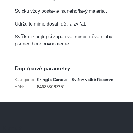
Svíčku vždy postavte na nehořlavý materiál.
Udržujte mimo dosah dětí a zvířat.
Svíčku je nejlepší zapalovat mimo průvan, aby
plamen hořel rovnoměrně
Doplňkové parametry
Kategorie
:
Kringle Candle - Svíčky velké Reserve
EAN
:
846853087351
Z
á
p
a
Kontakt
t