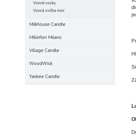
vo
Vonné vosky
dl
Vonná svíčka mini
je
Milkhouse Candle
Millefiori Milano
P
Village Candle
H
WoodWick
Sr
Yankee Candle
Z
L
O
Do