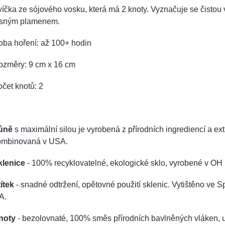
íčka ze sójového vosku, která má 2 knoty. Vyznačuje se čistou 
asným plamenem.
oba hoření: až 100+ hodin
ozměry: 9 cm x 16 cm
čet knotů: 2
ůně
s maximální silou je vyrobená z přírodních ingrediencí a e
ombinovaná v USA.
klenice
- 100% recyklovatelné, ekologické sklo, vyrobené v OH
ítek
- snadné odtržení, opětovné použití sklenic. Vytištěno ve Sp
A.
noty
- bezolovnaté, 100% směs přírodních bavlněných vláken, 