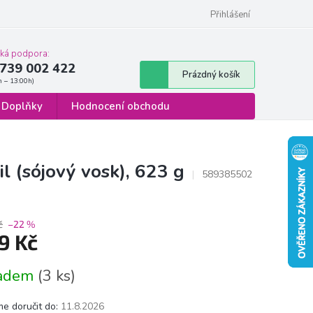
 osobních údajů
Formulář pro odstoupení od smlouvy
Přihlášení
cká podpora:
739 002 422
Nákupní
Prázdný košík
košík
Doplňky
Hodnocení obchodu
l (sójový vosk), 623 g
589385502
č
–22 %
9 Kč
á
ladem
(3 ks)
e doručit do:
11.8.2026