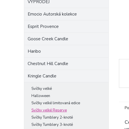
VÝPRODEJ
a
n
Emocio Autorská kolekce
e
l
Esprit Provence
Goose Creek Candle
Haribo
Chestnut Hill Candle
Kringle Candle
Svíčky velké
Halloween
Svíčky velké limitovaná edice
Po
Svíčky velké Reserve
Svíčky Tumblery 2-knoté
Ce
Svíčky Tumblery 3-knoté