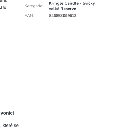
aná,
Kringle Candle - Svíčky
Kategorie
:
u a
velké Reserve
EAN
:
846853099613
 vonící
, které se