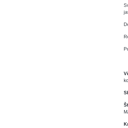
Sv
j
D
R
Po
V
k
S
Št
M
K