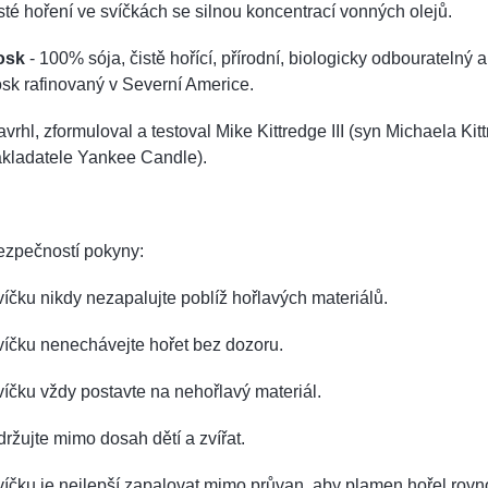
sté hoření ve svíčkách se silnou koncentrací vonných olejů.
osk
- 100% sója, čistě hořící, přírodní, biologicky odbouratelný 
sk rafinovaný v Severní Americe.
vrhl, zformuloval a testoval Mike Kittredge III (syn Michaela Kitt
akladatele Yankee Candle).
ezpečností pokyny:
íčku nikdy nezapalujte poblíž hořlavých materiálů.
víčku nenechávejte hořet bez dozoru.
íčku vždy postavte na nehořlavý materiál.
ržujte mimo dosah dětí a zvířat.
íčku je nejlepší zapalovat mimo průvan, aby plamen hořel rov