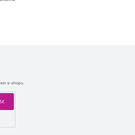
šem e-shopu.
 SE