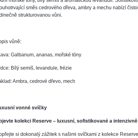
dní mořské tóny, bílý semiš a aromatickou levanduli. Sofistikov
ouhotrvající směs cedrového dřeva, ambry a mechu nabízí čisto
dinečně strukturovanou vůni.
opis vůně:
lava: Galbanum, ananas, mořské tóny
dce: Bílý semiš, levandule, frézie
áklad: Ambra, cedrové dřevo, mech
uxusní vonné svíčky
bjevte kolekci Reserve – luxusní, sofistikované a intenzivně
přejte si dokonalý zážitek s našimi svíčkami z kolekce Reserve