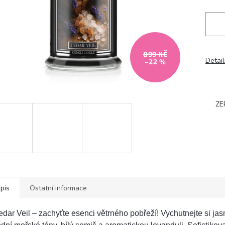
899 KČ
Detail
–22 %
ZE
pis
Ostatní informace
dar Veil – zachyťte esenci větrného pobřeží! Vychutnejte si jasn