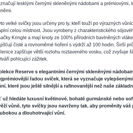
značují lesklými černými skleněnými nádobami a prémiovými, i
ůněmi.
to velké svíčky jsou určeny pro ty, kteří touží po výrazných vůníc
plní celou místnost. Jsou vyrobeny z charakteristického sójov
ačky Kringle a mají knoty ze 100% přírodních bavlněných vláke
jišťují čisté a rovnoměrné hoření s výdrží až 100 hodin. Širší p
lenice zajišťuje větší rozlohu roztaveného vosku, což zvyšuje š
tváří pohlcující zážitek.
olekce Reserve s elegantními černými skleněnými nádobami
ejprémiovější řadou svíček, která se vyznačuje vylepšeným
ní, které jsou ještě silnější a rafinovanější než naše základn
ť už hledáte luxusní květinové, bohaté gurmánské nebo sof
věží vůně, tyto svíčky jsou navrženy tak, aby proměnily váš 
lubokou a dlouhotrvající vůní.