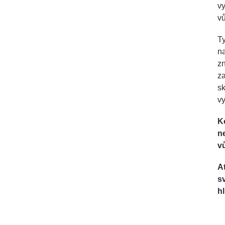
vy
v
Ty
na
zn
za
sk
vy
K
n
vů
A
s
h