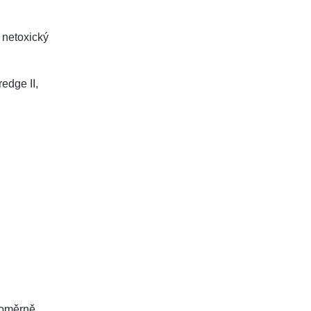
a netoxický
redge II,
noměrně