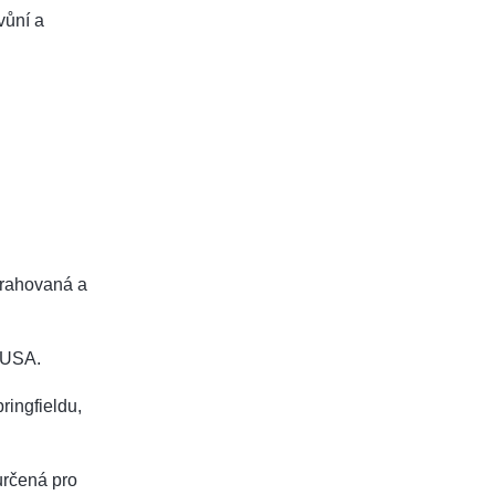
vůní a
xtrahovaná a
 USA.
ringfieldu,
určená pro