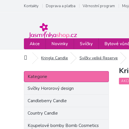
Přejít
Kontakty
Doprava a platba
Věrnostní program
Moj
na
obsah
Akce
Novinky
Svíčky
Bytové vůn
Domů
Kringle Candle
Svíčky velké Reserve
Kr
P
Přeskočit
o
Kategorie
kategorie
s
AKC
t
Svíčky Hororový design
r
a
Candleberry Candle
n
Country Candle
n
í
Koupelové bomby Bomb Cosmetics
p