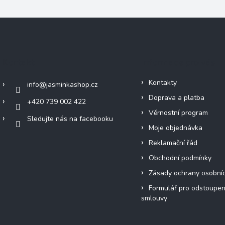
Kontakt
Informace pro vás
Kontakty
info
@
jasminkashop.cz
Doprava a platba
+420 739 002 422
Věrnostní program
Sledujte nás na facebooku
Moje objednávka
Reklamační řád
Obchodní podmínky
Zásady ochrany osobní
Formulář pro odstoupen
smlouvy