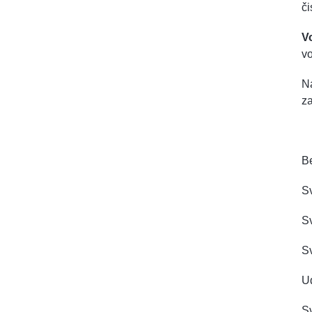
či
V
vo
Na
z
B
Sv
S
Sv
Ud
Sv