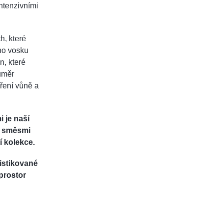
ntenzivními
h, které
ého vosku
n, které
růměr
íření vůně a
 je naší
i směsmi
í kolekce.
istikované
prostor