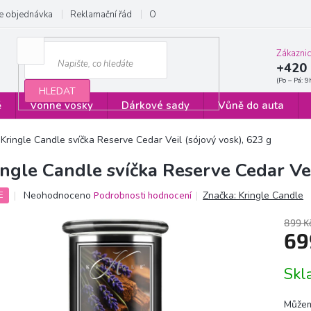
e objednávka
Reklamační řád
Obchodní podmínky
Zásady ochrany
Zákazni
+420 
HLEDAT
ě
Vonné vosky
Dárkové sady
Vůně do auta
Kringle Candle svíčka Reserve Cedar Veil (sójový vosk), 623 g
ingle Candle svíčka Reserve Cedar Vei
Průměrné
Neohodnoceno
Podrobnosti hodnocení
Značka:
Kringle Candle
E
hodnocení
produktu
899 K
je
69
0,0
z
Měrn
Sk
5
cena:
hvězdiček.
Můžem