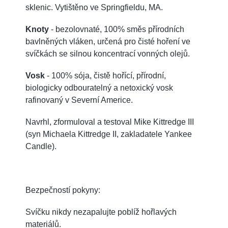
sklenic. Vytištěno ve Springfieldu, MA.
Knoty
- bezolovnaté, 100% směs přírodních
bavlněných vláken, určená pro čisté hoření ve
svíčkách se silnou koncentrací vonných olejů.
Vosk
- 100% sója, čistě hořící, přírodní,
biologicky odbouratelný a netoxický vosk
rafinovaný v Severní Americe.
Navrhl, zformuloval a testoval Mike Kittredge III
(syn Michaela Kittredge II, zakladatele Yankee
Candle).
Bezpečností pokyny:
Svíčku nikdy nezapalujte poblíž hořlavých
materiálů.