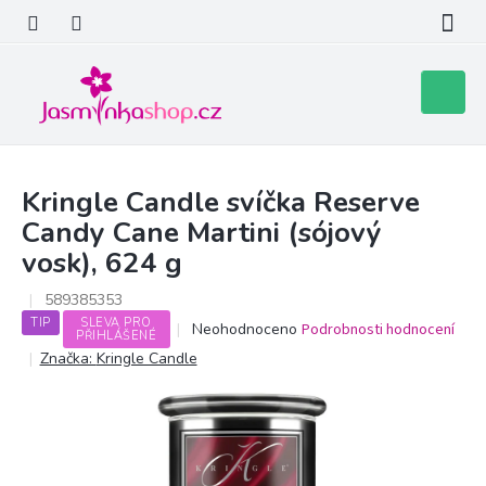
Přejít
na
obsah
Nákupní
košík
Kringle Candle svíčka Reserve
Candy Cane Martini (sójový
vosk), 624 g
589385353
TIP
SLEVA PRO
Průměrné
Neohodnoceno
Podrobnosti hodnocení
PŘIHLÁŠENÉ
hodnocení
Značka:
Kringle Candle
produktu
je
0,0
z
5
hvězdiček.