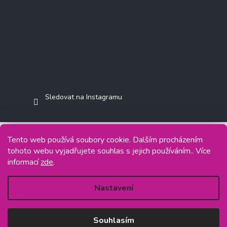
Sledovat na Instagramu
Tento web používá soubory cookie. Dalším procházením
tohoto webu vyjadřujete souhlas s jejich používáním.. Více
Copyright 2026
Jasminkashop.cz
. Všechna práva vyhrazena.
informací
zde
.
Grafický návrh vytvořil a na Shoptet implementoval
Tomáš Hlad
&
Shoptetak.cz
.
Nastavení
Vytvořil Shoptet
Souhlasím