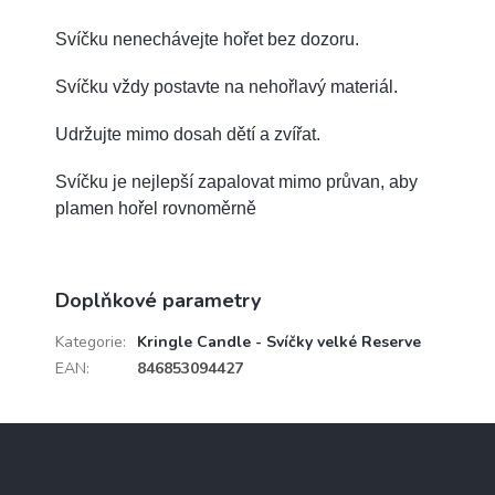
Svíčku nenechávejte hořet bez dozoru.
Svíčku vždy postavte na nehořlavý materiál.
Udržujte mimo dosah dětí a zvířat.
Svíčku je nejlepší zapalovat mimo průvan, aby
plamen hořel rovnoměrně
Doplňkové parametry
Kategorie
:
Kringle Candle - Svíčky velké Reserve
EAN
:
846853094427
Z
á
p