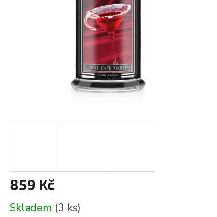
859 Kč
Měrná
Skladem
(3 ks)
cena: