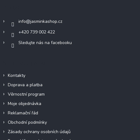
a
Kontakt
t
í
info
@
jasminkashop.cz
+420 739 002 422
Sledujte nás na facebooku
Informace pro vás
Kontakty
Doprava a platba
Věrnostní program
Moje objednávka
Reklamační řád
Obchodní podmínky
Zásady ochrany osobních údajů