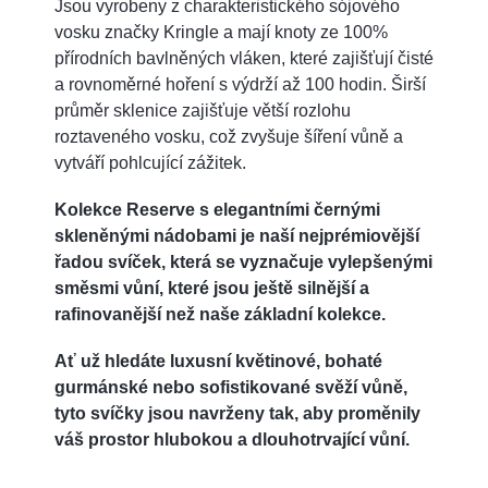
Jsou vyrobeny z charakteristického sójového
vosku značky Kringle a mají knoty ze 100%
přírodních bavlněných vláken, které zajišťují čisté
a rovnoměrné hoření s výdrží až 100 hodin. Širší
průměr sklenice zajišťuje větší rozlohu
roztaveného vosku, což zvyšuje šíření vůně a
vytváří pohlcující zážitek.
Kolekce Reserve s elegantními černými
skleněnými nádobami je naší nejprémiovější
řadou svíček, která se vyznačuje vylepšenými
směsmi vůní, které jsou ještě silnější a
rafinovanější než naše základní kolekce.
Ať už hledáte luxusní květinové, bohaté
gurmánské nebo sofistikované svěží vůně,
tyto svíčky jsou navrženy tak, aby proměnily
váš prostor hlubokou a dlouhotrvající vůní.