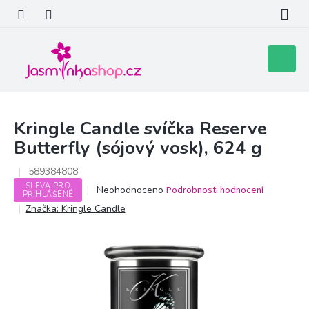
Přejít
na
obsah
Nákupní
košík
Kringle Candle svíčka Reserve
Butterfly (sójový vosk), 624 g
589384808
SLEVA PRO
Průměrné
Neohodnoceno
Podrobnosti hodnocení
PŘIHLÁŠENÉ
hodnocení
Značka:
Kringle Candle
produktu
je
0,0
z
5
hvězdiček.