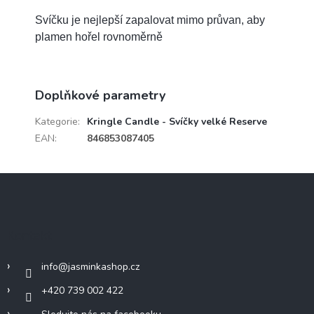
Svíčku je nejlepší zapalovat mimo průvan, aby
plamen hořel rovnoměrně
Doplňkové parametry
Kategorie
:
Kringle Candle - Svíčky velké Reserve
EAN
:
846853087405
Z
á
p
a
Kontakt
t
í
info
@
jasminkashop.cz
+420 739 002 422