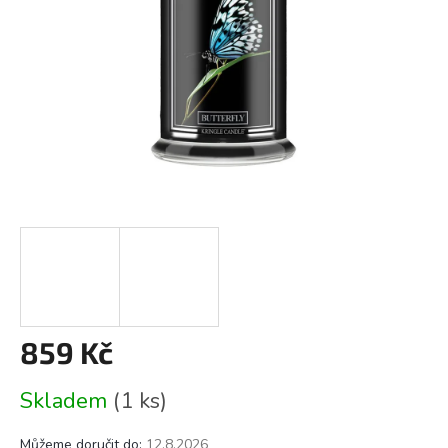
859 Kč
Měrná
Skladem
(1 ks)
cena:
Můžeme doručit do:
12.8.2026