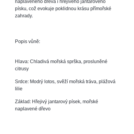
naplaveného dřeva i hřejivého jantarového
písku, což evokuje poklidnou krásu přímořské
zahrady.
Popis vůně:
Hlava: Chladivá mořská sprška, prosluněné
citrusy
Srdce: Modrý lotos, svěží mořská tráva, plážová
lilie
Základ: Hřejivý jantarový písek, mořské
naplavené dřevo