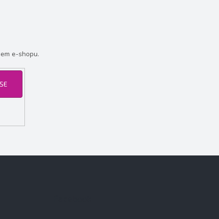
šem e-shopu.
 SE
Facebook