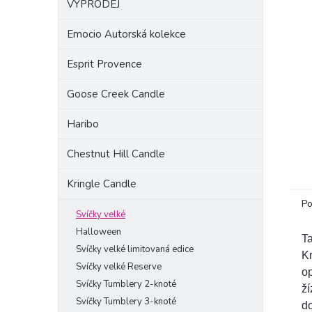
VÝPRODEJ
a
n
Emocio Autorská kolekce
e
l
Esprit Provence
Goose Creek Candle
Haribo
Chestnut Hill Candle
Kringle Candle
Po
Svíčky velké
Halloween
Ta
Svíčky velké limitovaná edice
Kr
Svíčky velké Reserve
op
Svíčky Tumblery 2-knoté
ží
Svíčky Tumblery 3-knoté
do