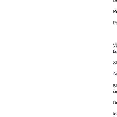
D
R
Po
Vů
k
Sk
Št
Kn
či
Do
Id