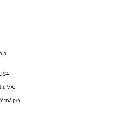
á a
 USA.
ldu, MA.
rčená pro