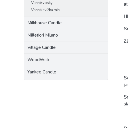
Vonné vosky
at
Vonná svíčka mini
Hl
Milkhouse Candle
Sr
Millefiori Milano
Zá
Village Candle
WoodWick
Yankee Candle
Sv
j
Só
st