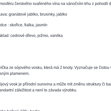
mosféru čerstvého svařeného vína na vánočním trhu z pohodlí
ava: granátové jablko, brusinky, jablko
dce : skořice, fialka, jasmín
klad: cedrové dřevo, pižmo, vanilka
íčka ze sójového vosku, která má 2 knoty. Vyznačuje se čistou 
asným plamenem.
jový vosk je přírodní surovina a může mít změnu struktury či barv
andartní záležitost a není to závada výrobku.