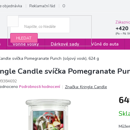
e objednávka
Reklamační řád
Obchodní podmínky
Zásady ochrany
Zákazni
+420 
HLEDAT
ě
Vonné vosky
Dárkové sady
Vůně do auta
Candle svíčka Pomegranate Punch (sójový vosk), 624 g
ingle Candle svíčka Pomegranate Pun
89384692
ěrné
odnoceno
Podrobnosti hodnocení
Značka:
Kringle Candle
ocení
64
ktu
Měrn
Sk
cena:
iček.
Můžem