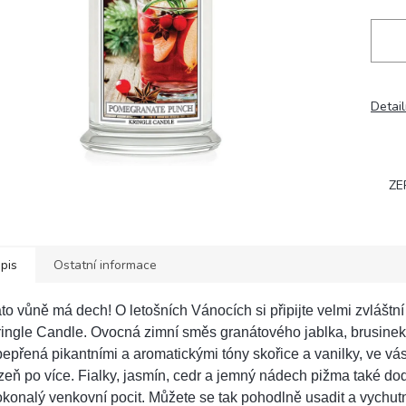
Detail
ZE
pis
Ostatní informace
to vůně má dech! O letošních Vánocích si připijte velmi zvláštní
ingle Candle. Ovocná zimní směs granátového jablka, brusinek 
epřená pikantními a aromatickými tóny skořice a vanilky, ve vá
zeň po více. Fialky, jasmín, cedr a jemný nádech pižma také dod
konalý venkovní pocit. Můžete se tak pohodlně usadit a vychutn