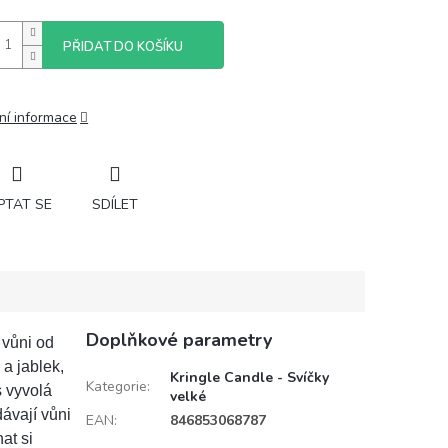
PŘIDAT DO KOŠÍKU
ní informace
PTAT SE
SDÍLET
Doplňkové parametry
 vůni od
a jablek,
Kringle Candle - Svíčky
Kategorie
:
s vyvolá
velké
ávají vůni
EAN
:
846853068787
at si