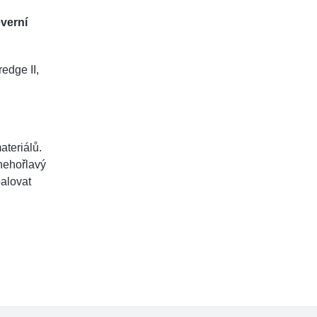
everní
redge II,
ateriálů.
nehořlavý
palovat