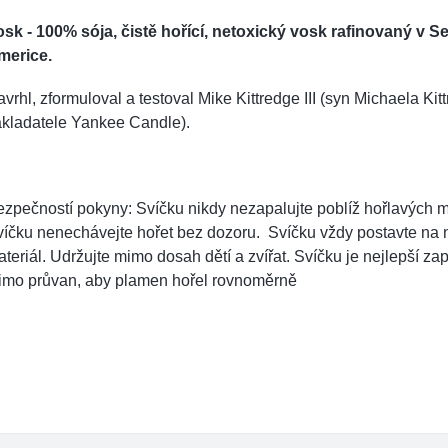
sk - 100% sója, čistě hořící, netoxický vosk rafinovaný v S
merice.
vrhl, zformuloval a testoval Mike Kittredge III (syn Michaela Kitt
akladatele Yankee Candle).
zpečností pokyny: Svíčku nikdy nezapalujte poblíž hořlavých m
íčku nenechávejte hořet bez dozoru. Svíčku vždy postavte na 
teriál. Udržujte mimo dosah dětí a zvířat. Svíčku je nejlepší za
imo průvan, aby plamen hořel rovnoměrně