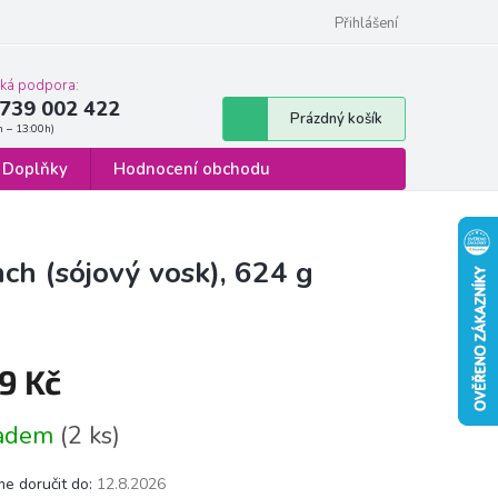
 osobních údajů
Formulář pro odstoupení od smlouvy
Přihlášení
cká podpora:
739 002 422
Nákupní
Prázdný košík
košík
Doplňky
Hodnocení obchodu
ch (sójový vosk), 624 g
9 Kč
á
ladem
(2 ks)
e doručit do:
12.8.2026