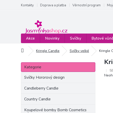
Přejít
Kontakty
Doprava a platba
Věrnostní program
Moj
na
obsah
Akce
Novinky
Svíčky
Bytové vůn
Domů
Kringle Candle
Svíčky velké
Kringle 
Kr
P
Přeskočit
o
Kategorie
kategorie
5
s
Prům
Neoh
t
Svíčky Hororový design
hodn
r
produ
a
Candleberry Candle
je
n
0,0
Country Candle
z
n
5
í
hvězd
Koupelové bomby Bomb Cosmetics
p