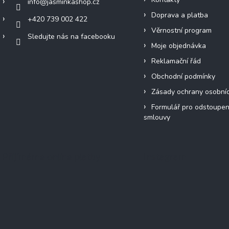
info
@
jasminkashop.cz
Doprava a platba
+420 739 002 422
Věrnostní program
Sledujte nás na facebooku
Moje objednávka
Reklamační řád
Obchodní podmínky
Zásady ochrany osobní
Formulář pro odstoupen
smlouvy
Přijímáme online platby
Instagram