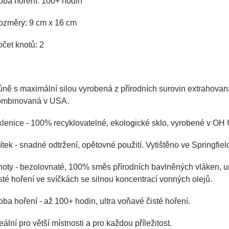
oba hoření: 100+ hodin
ozměry: 9 cm x 16 cm
čet knotů: 2
ně s maximální silou vyrobená z přírodních surovin extrahovan
ombinovaná v USA.
lenice - 100% recyklovatelné, ekologické sklo, vyrobené v OH
ítek - snadné odtržení, opětovné použití. Vytištěno ve Springfie
oty - bezolovnaté, 100% směs přírodních bavlněných vláken, u
sté hoření ve svíčkách se silnou koncentrací vonných olejů.
ba hoření - až 100+ hodin, ultra voňavé čisté hoření.
eální pro větší místnosti a pro každou příležitost.