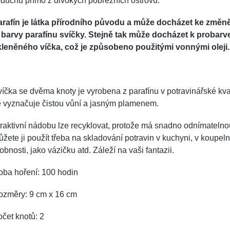
duchu přímo z divokých pobřežních ostrovů.
arafín je látka přírodního původu a může docházet ke změně
i barvy parafínu svíčky. Stejně tak může docházet k probarv
kleněného víčka, což je způsobeno použitými vonnými oleji.
íčka se dvěma knoty je vyrobena z parafínu v potravinářské kva
e vyznačuje čistou vůní a jasným plamenem.
raktivní nádobu lze recyklovat, protože má snadno odnímatelnou
žete ji použít třeba na skladování potravin v kuchyni, v koupel
obnosti, jako vázičku atd. Záleží na vaši fantazii.
oba hoření: 100 hodin
ozměry: 9 cm x 16 cm
čet knotů: 2