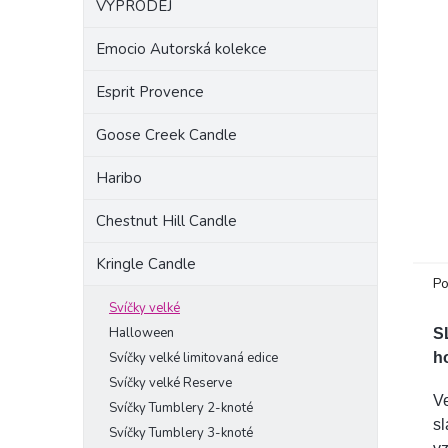
VÝPRODEJ
a
n
Emocio Autorská kolekce
e
l
Esprit Provence
Goose Creek Candle
Haribo
Chestnut Hill Candle
Kringle Candle
Po
Svíčky velké
Halloween
S
Svíčky velké limitovaná edice
h
Svíčky velké Reserve
Ve
Svíčky Tumblery 2-knoté
s
Svíčky Tumblery 3-knoté