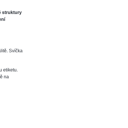
 struktury
ení
litě. Svíčka
 etiketu.
ně na