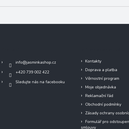
Kontakt
Informace pro vás
Kontakty
info
@
jasminkashop.cz
Doprava a platba
+420 739 002 422
Věrnostní program
Sledujte nás na facebooku
Moje objednávka
Reklamační řád
Obchodní podmínky
Zásady ochrany osobní
Formulář pro odstoupen
smlouvy