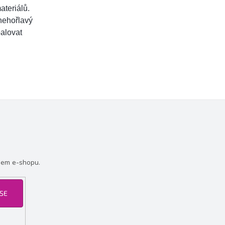
ateriálů.
nehořlavý
palovat
šem e-shopu.
 SE