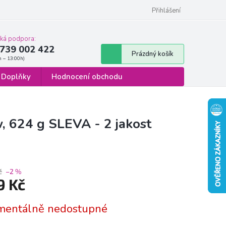
 osobních údajů
Formulář pro odstoupení od smlouvy
Přihlášení
cká podpora:
739 002 422
Nákupní
Prázdný košík
košík
Doplňky
Hodnocení obchodu
, 624 g SLEVA - 2 jakost
č
–2 %
9 Kč
á
entálně nedostupné