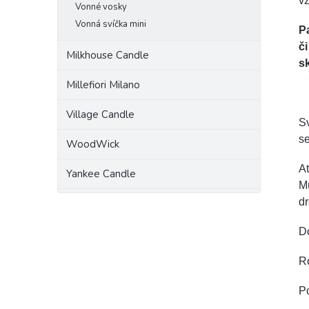
vz
Vonné vosky
Vonná svíčka mini
P
č
Milkhouse Candle
s
Millefiori Milano
Village Candle
Sv
s
WoodWick
At
Yankee Candle
Mů
dr
D
R
Po