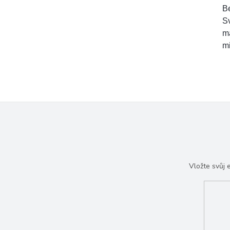
Be
Sv
ma
m
Vložte svůj