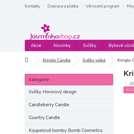
Přejít
Kontakty
Doprava a platba
Věrnostní program
Moj
na
obsah
Akce
Novinky
Svíčky
Bytové vůn
Domů
Kringle Candle
Svíčky velké
Kringle 
Kr
P
Přeskočit
o
Kategorie
kategorie
4
s
AKC
t
Svíčky Hororový design
r
a
Candleberry Candle
n
Country Candle
n
í
Koupelové bomby Bomb Cosmetics
p