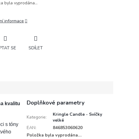
ka byla vyprodána…
ní informace
PTAT SE
SDÍLET
Doplňkové parametry
a kvalitu
Kringle Candle - Svíčky
Kategorie
:
velké
ci s tóny
EAN
:
846853060620
tvého
Položka byla vyprodána…