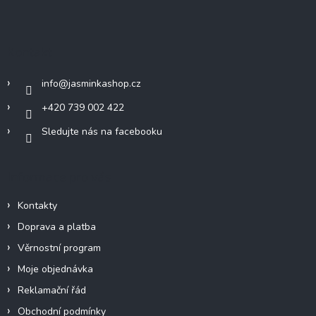
á
p
a
Kontakt
t
í
info
@
jasminkashop.cz
+420 739 002 422
Sledujte nás na facebooku
Informace pro vás
Kontakty
Doprava a platba
Věrnostní program
Moje objednávka
Reklamační řád
Obchodní podmínky