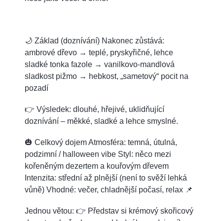
🌙 Základ (doznívání) Nakonec zůstává:
ambrové dřevo → teplé, pryskyřičné, lehce
sladké tonka fazole → vanilkovo-mandlová
sladkost pižmo → hebkost, „sametový“ pocit na
pozadí
👉 Výsledek: dlouhé, hřejivé, uklidňující
doznívání – měkké, sladké a lehce smyslné.
🎃 Celkový dojem Atmosféra: temná, útulná,
podzimní / halloween vibe Styl: něco mezi
kořeněným dezertem a kouřovým dřevem
Intenzita: střední až plnější (není to svěží lehká
vůně) Vhodné: večer, chladnější počasí, relax 📌
Jednou větou: 👉 Představ si krémový skořicový