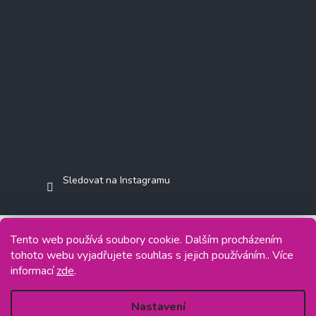
Sledovat na Instagramu
Tento web používá soubory cookie. Dalším procházením
tohoto webu vyjadřujete souhlas s jejich používáním.. Více
Copyright 2026
Jasminkashop.cz
. Všechna práva vyhrazena.
informací
zde
.
Grafický návrh vytvořil a na Shoptet implementoval
Tomáš Hlad
&
Shoptetak.cz
.
Nastavení