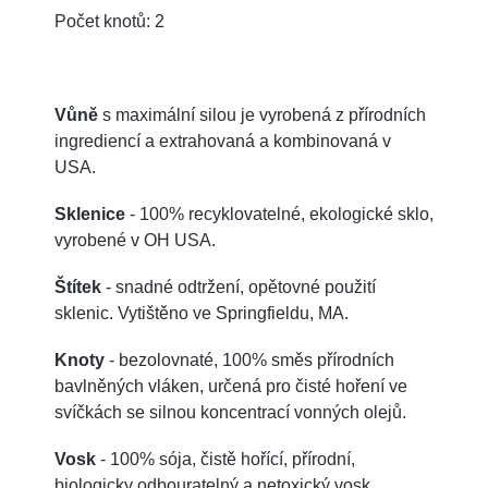
Počet knotů: 2
Vůně
s maximální silou je vyrobená z přírodních
ingrediencí a extrahovaná a kombinovaná v
USA.
Sklenice
- 100% recyklovatelné, ekologické sklo,
vyrobené v OH USA.
Štítek
- snadné odtržení, opětovné použití
sklenic. Vytištěno ve Springfieldu, MA.
Knoty
- bezolovnaté, 100% směs přírodních
bavlněných vláken, určená pro čisté hoření ve
svíčkách se silnou koncentrací vonných olejů.
Vosk
- 100% sója, čistě hořící, přírodní,
biologicky odbouratelný a netoxický vosk