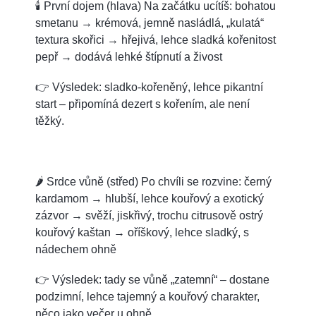
🕯️ První dojem (hlava) Na začátku ucítíš: bohatou
smetanu → krémová, jemně nasládlá, „kulatá“
textura skořici → hřejivá, lehce sladká kořenitost
pepř → dodává lehké štípnutí a živost
👉 Výsledek: sladko-kořeněný, lehce pikantní
start – připomíná dezert s kořením, ale není
těžký.
🌶️ Srdce vůně (střed) Po chvíli se rozvine: černý
kardamom → hlubší, lehce kouřový a exotický
zázvor → svěží, jiskřivý, trochu citrusově ostrý
kouřový kaštan → oříškový, lehce sladký, s
nádechem ohně
👉 Výsledek: tady se vůně „zatemní“ – dostane
podzimní, lehce tajemný a kouřový charakter,
něco jako večer u ohně.