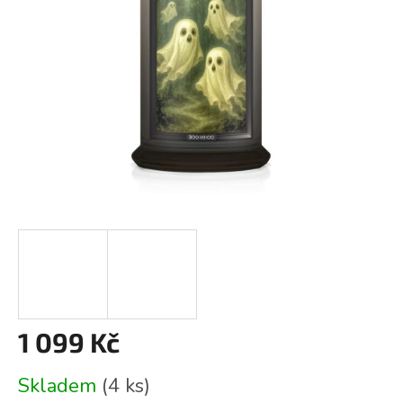
1 099 Kč
Měrná
Skladem
(4 ks)
cena: