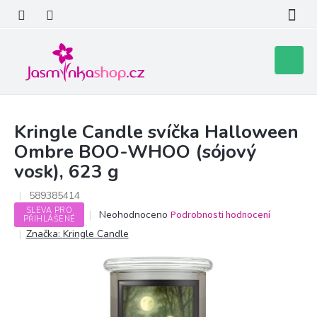
Přejít
na
obsah
Nákupní
košík
Kringle Candle svíčka Halloween
Ombre BOO-WHOO (sójový
vosk), 623 g
589385414
SLEVA PRO
Průměrné
Neohodnoceno
Podrobnosti hodnocení
PŘIHLÁŠENÉ
hodnocení
Značka:
Kringle Candle
produktu
je
0,0
z
5
hvězdiček.