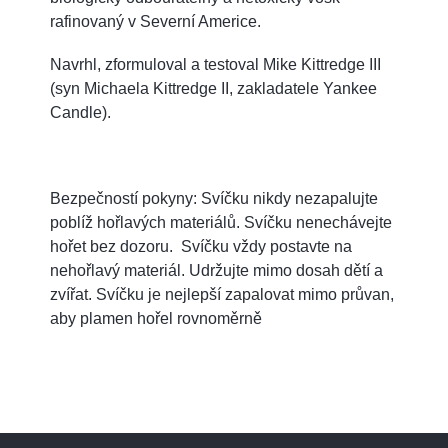
rafinovaný v Severní Americe.
Navrhl, zformuloval a testoval Mike Kittredge III
(syn Michaela Kittredge II, zakladatele Yankee
Candle).
Bezpečností pokyny: Svíčku nikdy nezapalujte
poblíž hořlavých materiálů. Svíčku nenechávejte
hořet bez dozoru. Svíčku vždy postavte na
nehořlavý materiál. Udržujte mimo dosah dětí a
zvířat. Svíčku je nejlepší zapalovat mimo průvan,
aby plamen hořel rovnoměrně
Z