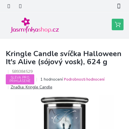
Přejít
na
obsah
Nákupní
košík
Kringle Candle svíčka Halloween
It's Alive (sójový vosk), 624 g
589384529
SLEVA PRO
Průměrné
1 hodnocení
Podrobnosti hodnocení
PŘIHLÁŠENÉ
hodnocení
Značka:
Kringle Candle
produktu
je
5,0
z
5
hvězdiček.