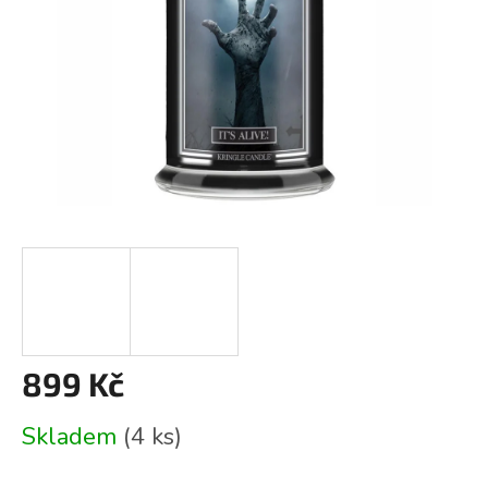
899 Kč
Měrná
Skladem
(4 ks)
cena: