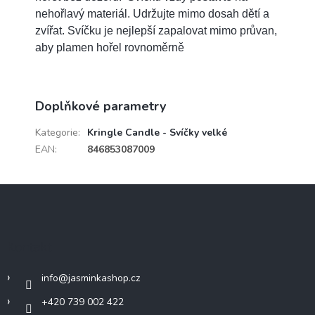
nehořlavý materiál. Udržujte mimo dosah dětí a
zvířat. Svíčku je nejlepší zapalovat mimo průvan,
aby plamen hořel rovnoměrně
Doplňkové parametry
Kategorie
:
Kringle Candle - Svíčky velké
EAN
:
846853087009
Z
á
p
a
Kontakt
t
í
info
@
jasminkashop.cz
+420 739 002 422