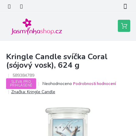
Přejít
na
obsah
Nákupní
košík
Kringle Candle svíčka Coral
(sójový vosk), 624 g
589384789
SLEVA PRO
Průměrné
Neohodnoceno
Podrobnosti hodnocení
PŘIHLÁŠENÉ
hodnocení
Značka:
Kringle Candle
produktu
je
0,0
z
5
hvězdiček.