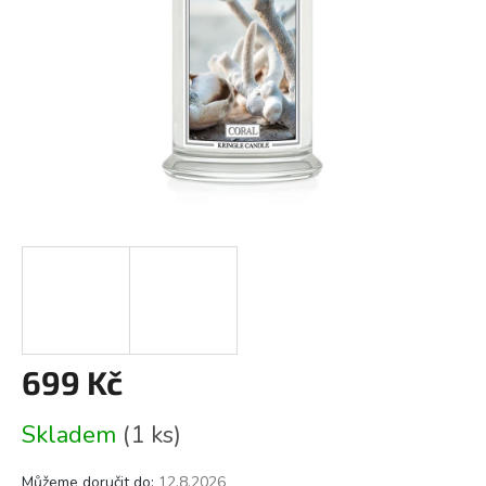
699 Kč
Měrná
Skladem
(1 ks)
cena:
Můžeme doručit do:
12.8.2026