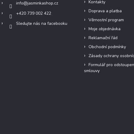
Kontakty
info
@
jasminkashop.cz
Doprava a platba
+420 739 002 422
Věrnostní program
Sledujte nás na facebooku
Moje objednávka
Reklamační řád
Obchodní podmínky
Zásady ochrany osobní
Formulář pro odstoupen
smlouvy
Přijímáme online platby
Instagram