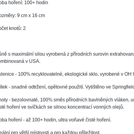
oba hoření: 100+ hodin
ozměry: 9 cm x 16 cm
čet knotů: 2
ně s maximální silou vyrobená z přírodních surovin extrahovan
ombinovaná v USA.
lenice - 100% recyklovatelné, ekologické sklo, vyrobené v OH
ítek - snadné odtržení, opětovné použití. Vytištěno ve Springfie
oty - bezolovnaté, 100% směs přírodních bavlněných vláken, u
sté hoření ve svíčkách se silnou koncentrací vonných olejů.
ba hoření - až 100+ hodin, ultra voňavé čisté hoření.
eální pro větší místnosti a pro každou příležitost.