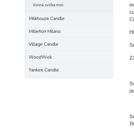
Vonná svíčka mini
in
cu
Milkhouse Candle
C
Millefiori Milano
Hl
Village Candle
S
WoodWick
Zá
Yankee Candle
Sv
j
Só
žl