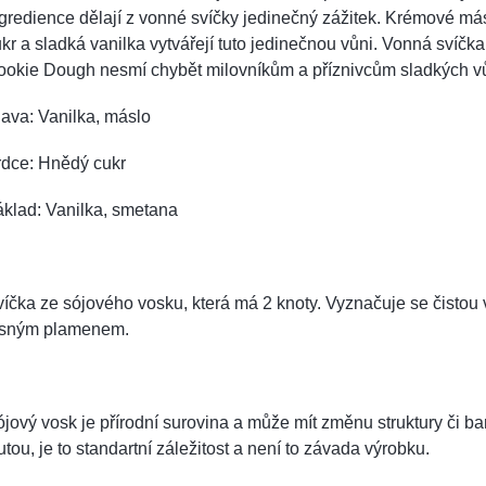
gredience dělají z vonné svíčky jedinečný zážitek. Krémové má
kr a sladká vanilka vytvářejí tuto jedinečnou vůni. Vonná svíčk
ookie Dough nesmí chybět milovníkům a příznivcům sladkých vů
ava: Vanilka, máslo
rdce: Hnědý cukr
klad: Vanilka, smetana
íčka ze sójového vosku, která má 2 knoty. Vyznačuje se čistou 
asným plamenem.
jový vosk je přírodní surovina a může mít změnu struktury či bar
utou, je to standartní záležitost a není to závada výrobku.