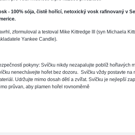
sk - 100% sója, čistě hořící, netoxický vosk rafinovaný v S
merice.
vrhl, zformuloval a testoval Mike Kittredge III (syn Michaela Kitt
akladatele Yankee Candle).
zpečností pokyny: Svíčku nikdy nezapalujte poblíž hořlavých m
íčku nenechávejte hořet bez dozoru. Svíčku vždy postavte na 
teriál. Udržujte mimo dosah dětí a zvířat. Svíčku je nejlepší za
imo průvan, aby plamen hořel rovnoměrně