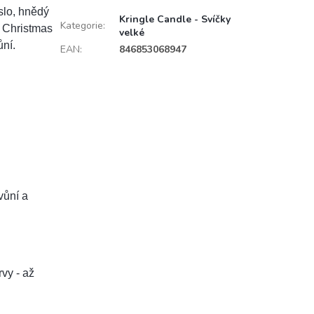
slo, hnědý
Kringle Candle - Svíčky
Kategorie
:
a Christmas
velké
ní.
EAN
:
846853068947
vůní a
vy - až