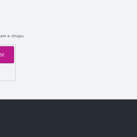
šem e-shopu.
 SE
Facebook