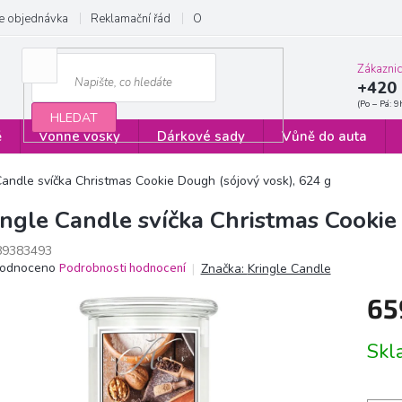
e objednávka
Reklamační řád
Obchodní podmínky
Zásady ochrany
Zákazni
+420 
HLEDAT
ě
Vonné vosky
Dárkové sady
Vůně do auta
Candle svíčka Christmas Cookie Dough (sójový vosk), 624 g
ingle Candle svíčka Christmas Cookie
89383493
ěrné
odnoceno
Podrobnosti hodnocení
Značka:
Kringle Candle
ocení
65
ktu
Měrn
Sk
cena:
iček.