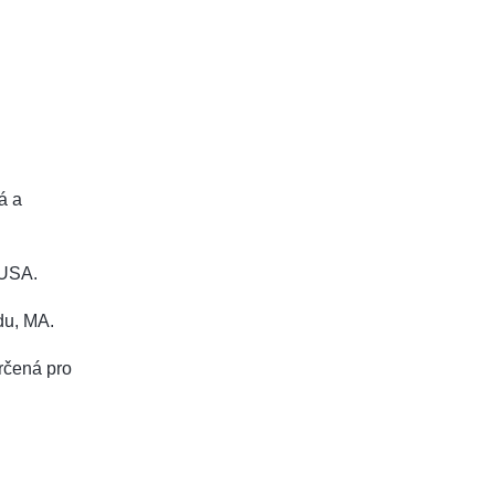
á a
 USA.
ldu, MA.
rčená pro