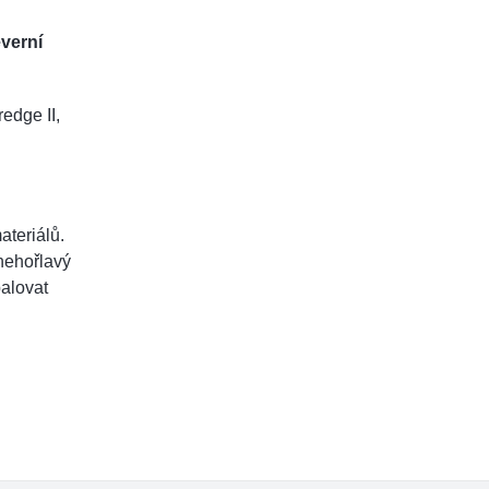
everní
redge II,
ateriálů.
nehořlavý
palovat