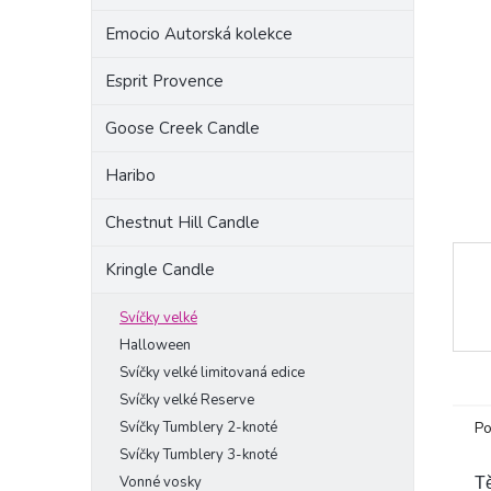
a
Emocio Autorská kolekce
n
e
Esprit Provence
l
Goose Creek Candle
Haribo
Chestnut Hill Candle
Kringle Candle
Svíčky velké
Halloween
Svíčky velké limitovaná edice
Svíčky velké Reserve
Svíčky Tumblery 2-knoté
Po
Svíčky Tumblery 3-knoté
Vonné vosky
Tě