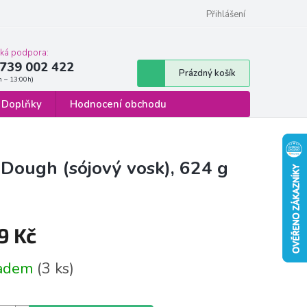
 osobních údajů
Formulář pro odstoupení od smlouvy
Přihlášení
cká podpora:
739 002 422
Nákupní
Prázdný košík
košík
Doplňky
Hodnocení obchodu
 Dough (sójový vosk), 624 g
9 Kč
á
ladem
(3 ks)