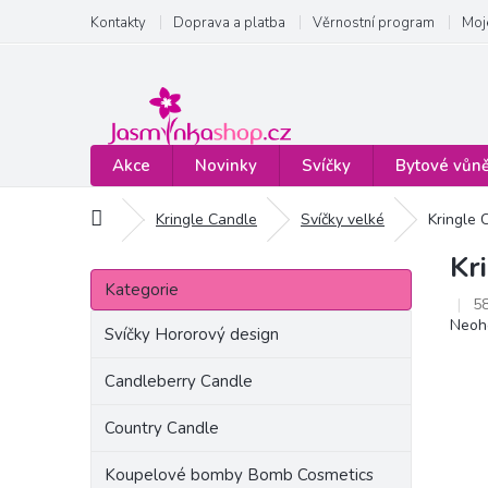
Přejít
Kontakty
Doprava a platba
Věrnostní program
Moj
na
obsah
Akce
Novinky
Svíčky
Bytové vůn
Domů
Kringle Candle
Svíčky velké
Kringle 
Kr
P
Přeskočit
o
Kategorie
kategorie
5
s
Prům
Neoh
t
Svíčky Hororový design
hodn
r
produ
a
Candleberry Candle
je
n
0,0
Country Candle
z
n
5
í
hvězd
Koupelové bomby Bomb Cosmetics
p