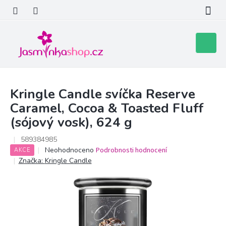
Přejít
na
obsah
Nákupní
košík
Kringle Candle svíčka Reserve
Caramel, Cocoa & Toasted Fluff
(sójový vosk), 624 g
589384985
Průměrné
Neohodnoceno
Podrobnosti hodnocení
AKCE
hodnocení
Značka:
Kringle Candle
produktu
je
0,0
z
5
hvězdiček.