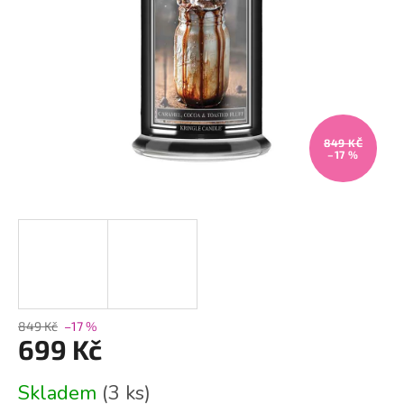
849 KČ
–17 %
849 Kč
–17 %
699 Kč
Měrná
Skladem
(3 ks)
cena: