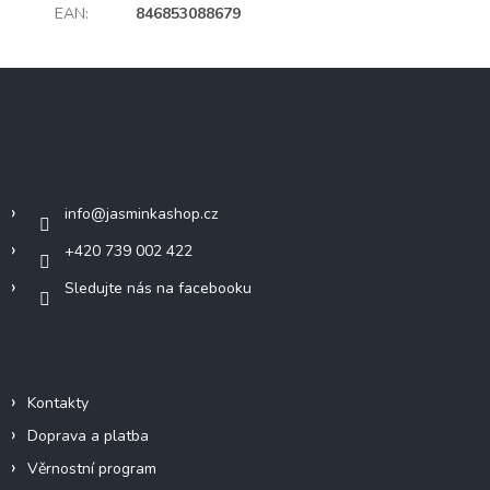
EAN
:
846853088679
Z
á
p
a
Kontakt
t
í
info
@
jasminkashop.cz
+420 739 002 422
Sledujte nás na facebooku
Informace pro vás
Kontakty
Doprava a platba
Věrnostní program