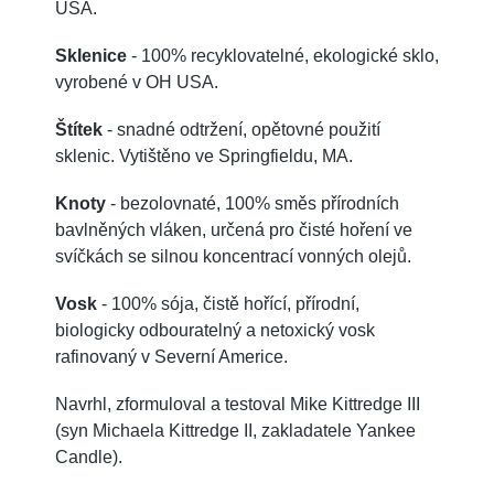
USA.
Sklenice
- 100% recyklovatelné, ekologické sklo,
vyrobené v OH USA.
Štítek
- snadné odtržení, opětovné použití
sklenic. Vytištěno ve Springfieldu, MA.
Knoty
- bezolovnaté, 100% směs přírodních
bavlněných vláken, určená pro čisté hoření ve
svíčkách se silnou koncentrací vonných olejů.
Vosk
- 100% sója, čistě hořící, přírodní,
biologicky odbouratelný a netoxický vosk
rafinovaný v Severní Americe.
Navrhl, zformuloval a testoval Mike Kittredge III
(syn Michaela Kittredge II, zakladatele Yankee
Candle).