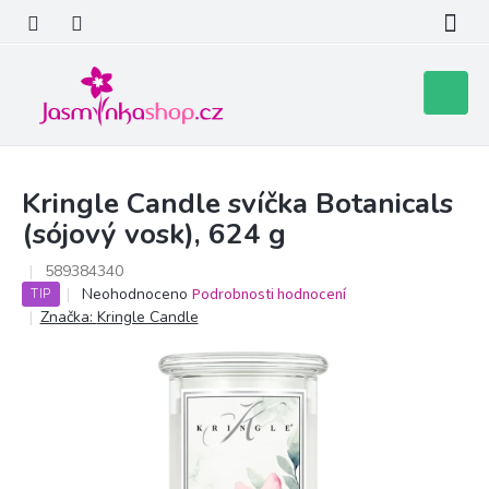
Přejít
na
obsah
Nákupní
košík
Kringle Candle svíčka Botanicals
(sójový vosk), 624 g
589384340
Průměrné
Neohodnoceno
Podrobnosti hodnocení
TIP
hodnocení
Značka:
Kringle Candle
produktu
je
0,0
z
5
hvězdiček.