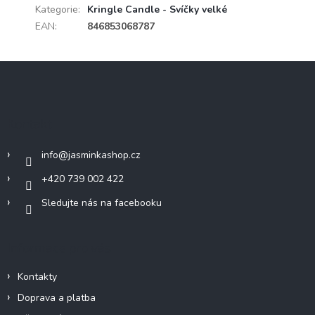
Kategorie
:
Kringle Candle - Svíčky velké
EAN
:
846853068787
Z
á
p
a
Kontakt
t
í
info
@
jasminkashop.cz
+420 739 002 422
Sledujte nás na facebooku
Informace pro vás
Kontakty
Doprava a platba