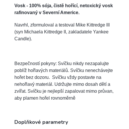
Vosk - 100% sója, čistě hořící, netoxický vosk
rafinovaný v Severní Americe.
Navrhl, zformuloval a testoval Mike Kittredge III
(syn Michaela Kittredge II, zakladatele Yankee
Candle).
Bezpečností pokyny: Svíčku nikdy nezapalujte
poblíž hořlavých materiálů. Svíčku nenechávejte
hořet bez dozoru. Svíčku vždy postavte na
nehořlavý materiál. Udržujte mimo dosah dětí a
zvířat. Svíčku je nejlepší zapalovat mimo průvan,
aby plamen hořel rovnoměrně
Doplňkové parametry