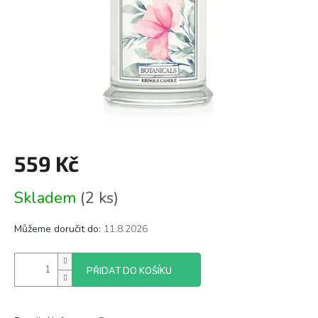
559 Kč
Měrná
Skladem
(2 ks)
cena:
Můžeme doručit do:
11.8.2026
PŘIDAT DO KOŠÍKU