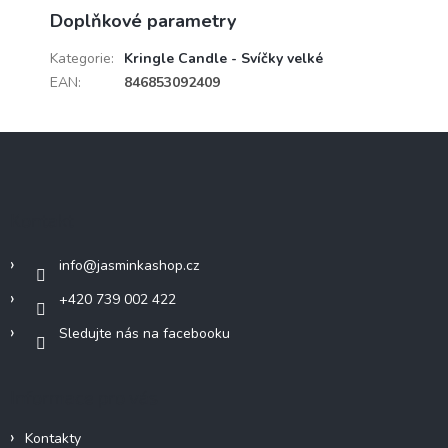
Doplňkové parametry
Kategorie
:
Kringle Candle - Svíčky velké
EAN
:
846853092409
Z
á
p
a
Kontakt
t
í
info
@
jasminkashop.cz
+420 739 002 422
Sledujte nás na facebooku
Informace pro vás
Kontakty