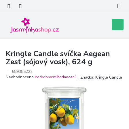
Přejít
na
obsah
Nákupní
košík
Kringle Candle svíčka Aegean
Zest (sójový vosk), 624 g
589385222
Průměrné
Neohodnoceno
Podrobnosti hodnocení
Značka:
Kringle Candle
hodnocení
produktu
je
0,0
z
5
hvězdiček.