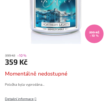
399 KČ
–10 %
399 Kč
–10 %
359 Kč
Měrná
Momentálně nedostupné
cena:
Položka byla vyprodána…
Detailní informace