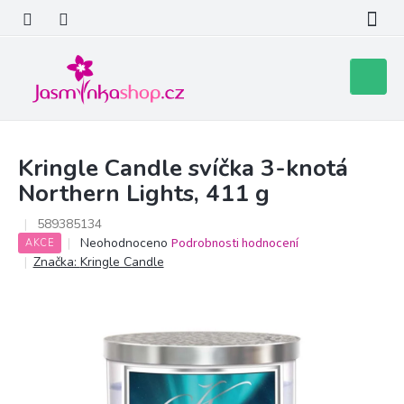
Přejít
na
obsah
Nákupní
košík
Kringle Candle svíčka 3-knotá
Northern Lights, 411 g
589385134
Průměrné
Neohodnoceno
Podrobnosti hodnocení
AKCE
hodnocení
Značka:
Kringle Candle
produktu
je
0,0
z
5
hvězdiček.