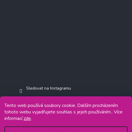
Sledovat na Instagramu
Tento web používá soubory cookie. Dalším procházením
tohoto webu vyjadřujete souhlas s jejich používáním.. Více
informací
zde
.
Copyright 2026
Jasminkashop.cz
. Všechna práva vyhrazena.
Grafický návrh vytvořil a na Shoptet implementoval
Tomáš Hlad
&
Shoptetak.cz
.