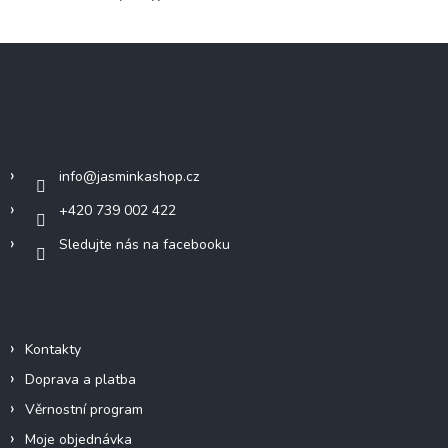
Z
á
p
a
Kontakt
t
í
info
@
jasminkashop.cz
+420 739 002 422
Sledujte nás na facebooku
Informace pro vás
Kontakty
Doprava a platba
Věrnostní program
Moje objednávka