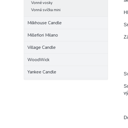
sk
Vonné vosky
Vonná svíčka mini
Hl
Milkhouse Candle
Sr
Millefiori Milano
Zá
Village Candle
WoodWick
Yankee Candle
Sv
Só
vý
Do