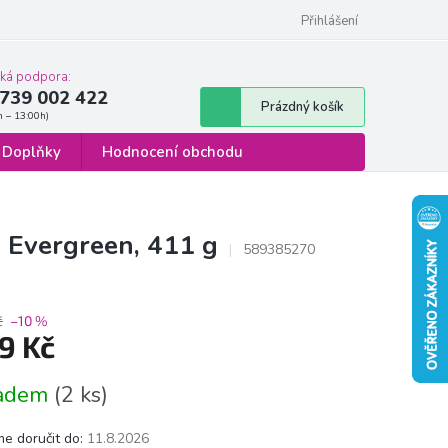
 osobních údajů
Formulář pro odstoupení od smlouvy
Přihlášení
cká podpora:
739 002 422
Nákupní
Prázdný košík
košík
Doplňky
Hodnocení obchodu
 Evergreen, 411 g
589385270
č
–10 %
9 Kč
á
ladem
(2 ks)
e doručit do:
11.8.2026