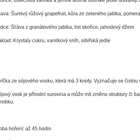
ořice, ušlechtilá vanilka a jemné aroma sibiřské jedle dotvářej
ava: Šumivý růžový grapefruit, kůra ze zeleného jablka, pomer
dce: Šťáva z granátového jablka, list skořice, jahodový džem
klad: Krystaly cukru, vanilkový sníh, sibiřská jedle
íčka ze sójového vosku, která má 3 knoty. Vyznačuje se čisto
jový vosk je přírodní surovina a může mít změnu struktury či barv
robku.
ba hoření: až 45 hodin