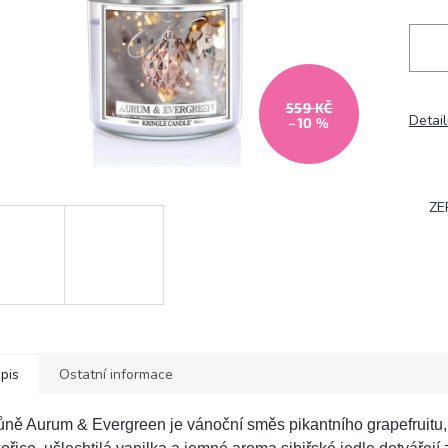
559 KČ
Detail
–10 %
ZE
pis
Ostatní informace
ně Aurum & Evergreen je vánoční směs pikantního grapefruitu, j