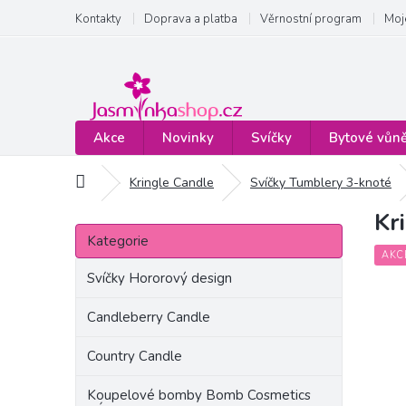
Přejít
Kontakty
Doprava a platba
Věrnostní program
Moj
na
obsah
Akce
Novinky
Svíčky
Bytové vůn
Domů
Kringle Candle
Svíčky Tumblery 3-knoté
Kr
P
Přeskočit
o
Kategorie
kategorie
s
AKC
t
Svíčky Hororový design
r
a
Candleberry Candle
n
Country Candle
n
í
Koupelové bomby Bomb Cosmetics
p