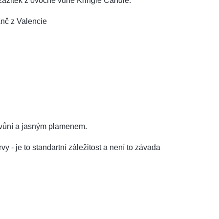
í zážitek z ovocné vůně Kringle Candle.
anč z Valencie
u vůní a jasným plamenem.
y - je to standartní záležitost a není to závada