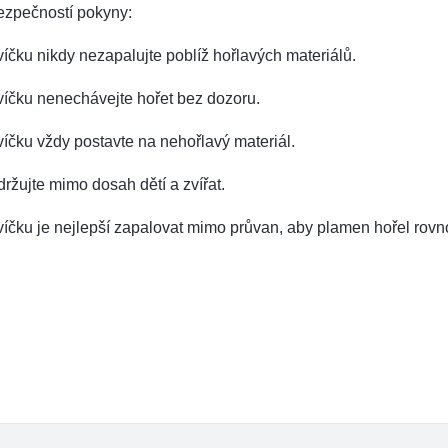
ezpečností pokyny:
íčku nikdy nezapalujte poblíž hořlavých materiálů.
víčku nenechávejte hořet bez dozoru.
íčku vždy postavte na nehořlavý materiál.
ržujte mimo dosah dětí a zvířat.
íčku je nejlepší zapalovat mimo průvan, aby plamen hořel rov