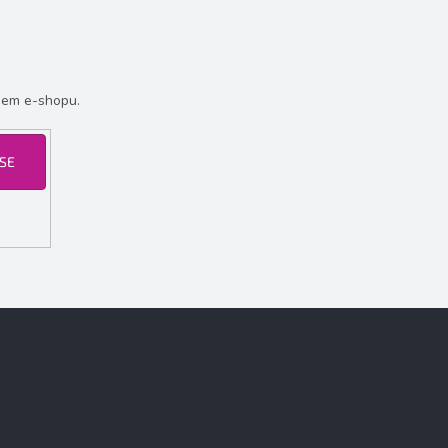
šem e-shopu.
 SE
Facebook