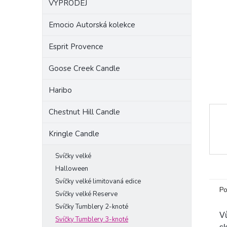
VÝPRODEJ
a
n
Emocio Autorská kolekce
e
l
Esprit Provence
Goose Creek Candle
Haribo
Chestnut Hill Candle
Kringle Candle
Svíčky velké
Halloween
Svíčky velké limitovaná edice
Po
Svíčky velké Reserve
Svíčky Tumblery 2-knoté
Vů
Svíčky Tumblery 3-knoté