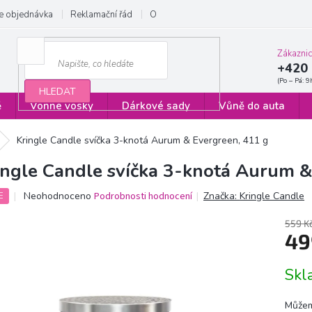
e objednávka
Reklamační řád
Obchodní podmínky
Zásady ochrany
Zákazni
+420 
HLEDAT
ě
Vonné vosky
Dárkové sady
Vůně do auta
Kringle Candle svíčka 3-knotá Aurum & Evergreen, 411 g
ingle Candle svíčka 3-knotá Aurum &
Průměrné
Neohodnoceno
Podrobnosti hodnocení
Značka:
Kringle Candle
E
hodnocení
produktu
559 K
je
49
0,0
z
Měrn
Sk
5
cena:
hvězdiček.
Můžem