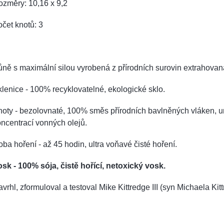
změry: 10,16 x 9,2
čet knotů: 3
ně s maximální silou vyrobená z přírodních surovin extrahov
lenice - 100% recyklovatelné, ekologické sklo.
oty - bezolovnaté, 100% směs přírodních bavlněných vláken, ur
ncentrací vonných olejů.
ba hoření - až 45 hodin, ultra voňavé čisté hoření.
sk - 100% sója, čistě hořící, netoxický vosk.
vrhl, zformuloval a testoval Mike Kittredge III (syn Michaela Ki