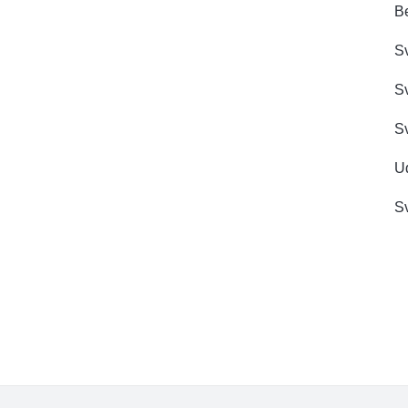
B
Sv
S
Sv
Ud
Sv