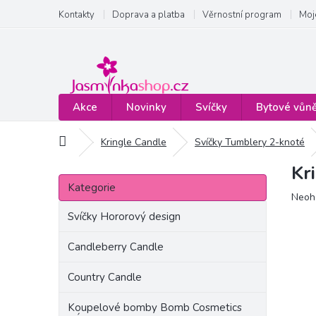
Přejít
Kontakty
Doprava a platba
Věrnostní program
Moj
na
obsah
Akce
Novinky
Svíčky
Bytové vůn
Domů
Kringle Candle
Svíčky Tumblery 2-knoté
Kr
P
Přeskočit
o
Kategorie
kategorie
Prům
Neoh
s
hodn
t
Svíčky Hororový design
produ
r
je
a
Candleberry Candle
0,0
n
z
Country Candle
5
n
hvězd
í
Koupelové bomby Bomb Cosmetics
p