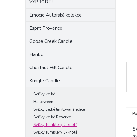
VÝPRODEJ
a
n
Emocio Autorská kolekce
e
l
Esprit Provence
Goose Creek Candle
Haribo
Chestnut Hill Candle
Kringle Candle
Svíčky velké
Halloween
Svíčky velké limitovaná edice
Po
Svíčky velké Reserve
Svíčky Tumblery 2-knoté
Sv
Svíčky Tumblery 3-knoté
ro