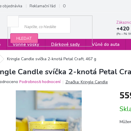
e objednávka
Reklamační řád
Obchodní podmínky
Zásady ochrany
Zákazni
+420 
HLEDAT
ě
Vonné vosky
Dárkové sady
Vůně do auta
Kringle Candle svíčka 2-knotá Petal Craft, 467 g
ingle Candle svíčka 2-knotá Petal Cra
ěrné
odnoceno
Podrobnosti hodnocení
Značka:
Kringle Candle
ocení
55
ktu
Měrn
Sk
cena:
iček.
Můžem