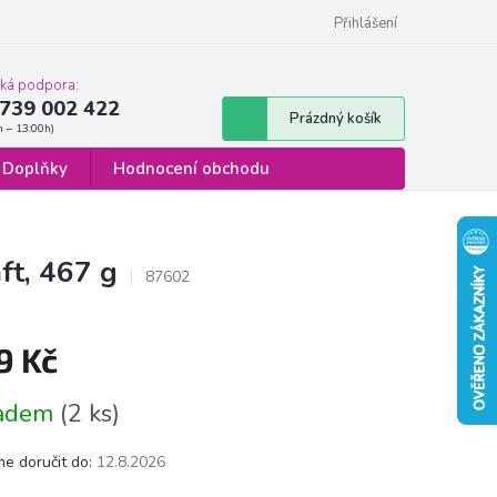
 osobních údajů
Formulář pro odstoupení od smlouvy
Přihlášení
cká podpora:
739 002 422
Nákupní
Prázdný košík
košík
Doplňky
Hodnocení obchodu
ft, 467 g
87602
9 Kč
á
ladem
(2 ks)
e doručit do:
12.8.2026