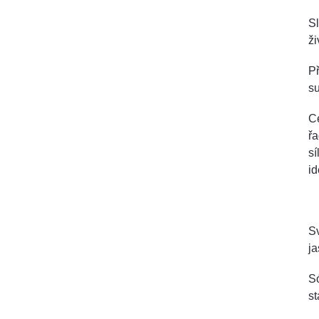
Sl
ži
Př
su
Ce
řa
sí
id
Sv
j
Só
st