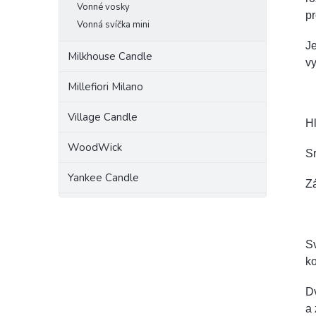
Vonné vosky
pr
Vonná svíčka mini
J
Milkhouse Candle
vy
Millefiori Milano
Village Candle
Hl
WoodWick
Sr
Yankee Candle
Z
Sv
k
Dv
a 