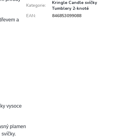
Kringle Candle svíčky
Kategorie
:
Tumblery 2-knoté
EAN
:
846853099088
dřevem a
díky vysoce
jasný plamen
 svíčky.