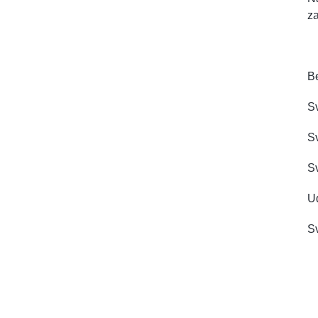
z
B
Sv
S
Sv
Ud
Sv