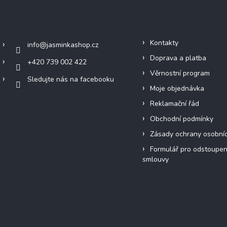
Kontakt
Informace pro vás
Kontakty
info
@
jasminkashop.cz
Doprava a platba
+420 739 002 422
Věrnostní program
Sledujte nás na facebooku
Moje objednávka
Reklamační řád
Obchodní podmínky
Zásady ochrany osobní
Formulář pro odstoupen
smlouvy
Přijímáme online platby
Instagram