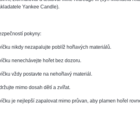
akladatele Yankee Candle).
ezpečností pokyny:
íčku nikdy nezapalujte poblíž hořlavých materiálů.
víčku nenechávejte hořet bez dozoru.
íčku vždy postavte na nehořlavý materiál.
ržujte mimo dosah dětí a zvířat.
íčku je nejlepší zapalovat mimo průvan, aby plamen hořel rov