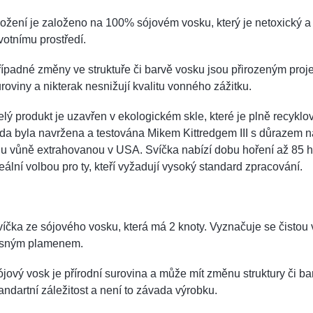
ožení je založeno na 100% sójovém vosku, který je netoxický a 
votnímu prostředí.
ípadné změny ve struktuře či barvě vosku jsou přirozeným proj
roviny a nikterak nesnižují kvalitu vonného zážitku
.
lý produkt je uzavřen v ekologickém skle, které je plně recyklov
da byla navržena a testována Mikem Kittredgem III s důrazem 
lu vůně extrahovanou v USA. Svíčka nabízí dobu hoření až 85 h
eální volbou pro ty, kteří vyžadují vysoký standard zpracování.
íčka ze sójového vosku, která má 2 knoty. Vyznačuje se čistou 
asným plamenem.
jový vosk je přírodní surovina a může mít změnu struktury či barv
andartní záležitost a není to závada výrobku.