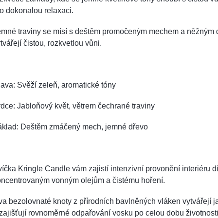
o dokonalou relaxaci.
emné traviny se mísí s deštěm promočeným mechem a něžným 
tvářejí čistou, rozkvetlou vůni.
ava: Svěží zeleň, aromatické tóny
dce: Jabloňový květ, větrem čechrané traviny
áklad: Deštěm zmáčený mech, jemné dřevo
íčka Kringle Candle vám zajistí intenzivní provonění interiéru 
oncentrovaným vonným olejům a čistému hoření.
a bezolovnaté knoty z přírodních bavlněných vláken vytvářejí 
zajišťují rovnoměrné odpařování vosku po celou dobu životnosti