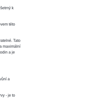
šetrný k
evem této
atelné. Tato
na maximální
odin a je
vůní a
y - je to