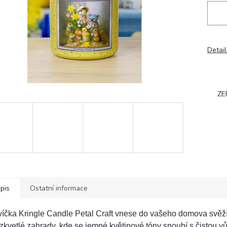
Detail
ZE
pis
Ostatní informace
íčka Kringle Candle Petal Craft vnese do vašeho domova svěž
zkvetlé zahrady, kde se jemné květinové tóny snoubí s čistou vů