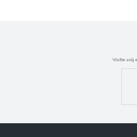
Vložte svůj
Z
á