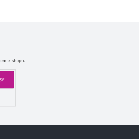
šem e-shopu.
 SE