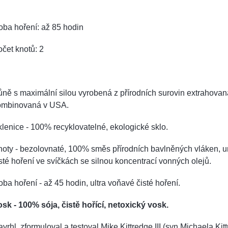
ba hoření: až 85 hodin
čet knotů: 2
ně s maximální silou vyrobená z přírodních surovin extrahovan
ombinovaná v USA.
lenice - 100% recyklovatelné, ekologické sklo.
oty - bezolovnaté, 100% směs přírodních bavlněných vláken, u
sté hoření ve svíčkách se silnou koncentrací vonných olejů.
ba hoření - až 45 hodin, ultra voňavé čisté hoření.
sk - 100% sója, čistě hořící, netoxický vosk.
vrhl, zformuloval a testoval Mike Kittredge III (syn Michaela Kitt