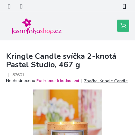
Přejít
na
obsah
Nákupní
košík
Kringle Candle svíčka 2-knotá
Pastel Studio, 467 g
87601
Průměrné
Neohodnoceno
Podrobnosti hodnocení
Značka:
Kringle Candle
hodnocení
produktu
je
0,0
z
5
hvězdiček.