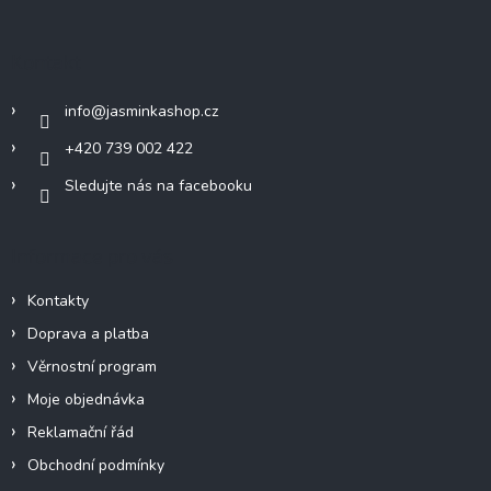
p
a
Kontakt
t
í
info
@
jasminkashop.cz
+420 739 002 422
Sledujte nás na facebooku
Informace pro vás
Kontakty
Doprava a platba
Věrnostní program
Moje objednávka
Reklamační řád
Obchodní podmínky