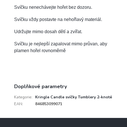
Svíčku nenechávejte hořet bez dozoru.
Svíčku vždy postavte na nehořlavý materiál.
Udržujte mimo dosah dětí a zvířat.
Svíčku je nejlepší zapalovat mimo průvan, aby
plamen hořel rovnoměrně
Doplňkové parametry
Kategorie
:
Kringle Candle svíčky Tumblery 2-knoté
EAN
:
846853099071
Z
á