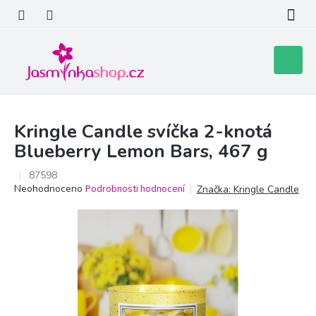
Přejít
na
obsah
Nákupní
košík
Kringle Candle svíčka 2-knotá
Blueberry Lemon Bars, 467 g
87598
Průměrné
Neohodnoceno
Podrobnosti hodnocení
Značka:
Kringle Candle
hodnocení
produktu
je
0,0
z
5
hvězdiček.