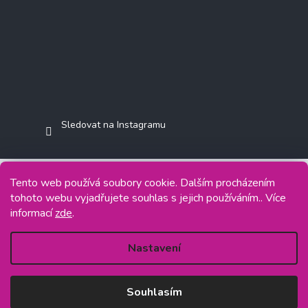
Sledovat na Instagramu
Tento web používá soubory cookie. Dalším procházením
tohoto webu vyjadřujete souhlas s jejich používáním.. Více
Copyright 2026
Jasminkashop.cz
. Všechna práva vyhrazena.
informací
zde
.
Grafický návrh vytvořil a na Shoptet implementoval
Tomáš Hlad
&
Shoptetak.cz
.
Nastavení
Vytvořil Shoptet
Souhlasím