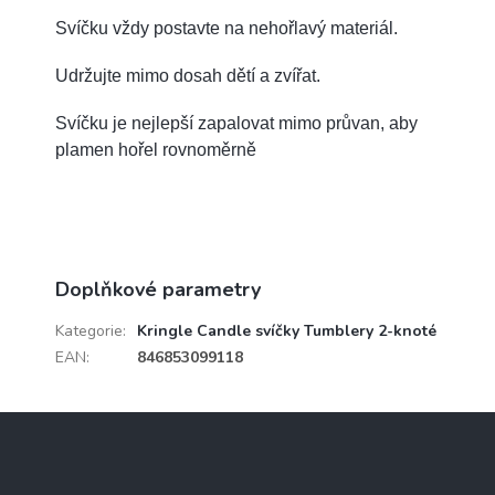
Svíčku vždy postavte na nehořlavý materiál.
Udržujte mimo dosah dětí a zvířat.
Svíčku je nejlepší zapalovat mimo průvan, aby
plamen hořel rovnoměrně
Doplňkové parametry
Kategorie
:
Kringle Candle svíčky Tumblery 2-knoté
EAN
:
846853099118
Z
á
p