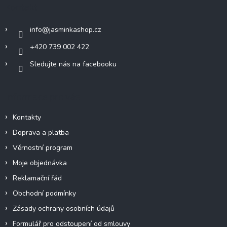
a
Kontakt
t
í
info
@
jasminkashop.cz
+420 739 002 422
Sledujte nás na facebooku
Informace pro vás
Kontakty
Doprava a platba
Věrnostní program
Moje objednávka
Reklamační řád
Obchodní podmínky
Zásady ochrany osobních údajů
Formulář pro odstoupení od smlouvy