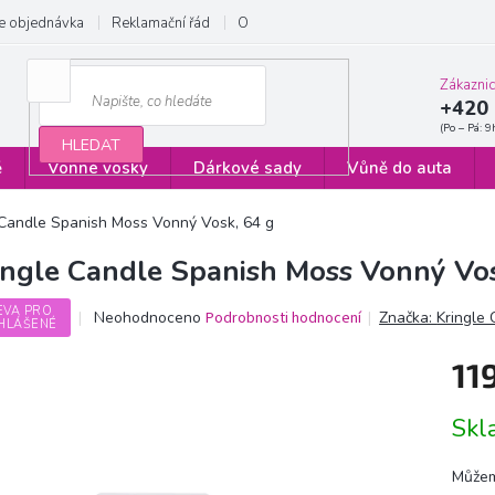
e objednávka
Reklamační řád
Obchodní podmínky
Zásady ochrany
Zákazni
+420 
HLEDAT
ě
Vonné vosky
Dárkové sady
Vůně do auta
 Candle Spanish Moss Vonný Vosk, 64 g
ingle Candle Spanish Moss Vonný Vos
EVA PRO
Průměrné
Neohodnoceno
Podrobnosti hodnocení
Značka:
Kringle
HLÁŠENÉ
hodnocení
produktu
11
je
0,0
Měrn
z
Sk
cena:
5
hvězdiček.
Můžem