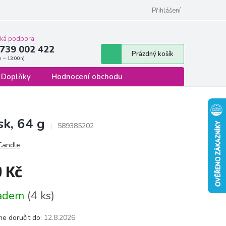
 osobních údajů
Formulář pro odstoupení od smlouvy
Přihlášení
cká podpora:
739 002 422
Nákupní
Prázdný košík
košík
Doplňky
Hodnocení obchodu
k, 64 g
589385202
 Candle
9 Kč
á
ladem
(4 ks)
e doručit do:
12.8.2026