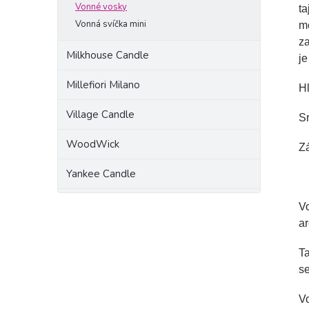
Vonné vosky
t
Vonná svíčka mini
me
za
Milkhouse Candle
je
Millefiori Milano
Hl
Village Candle
S
WoodWick
Zá
Yankee Candle
Vo
a
Ta
se
V