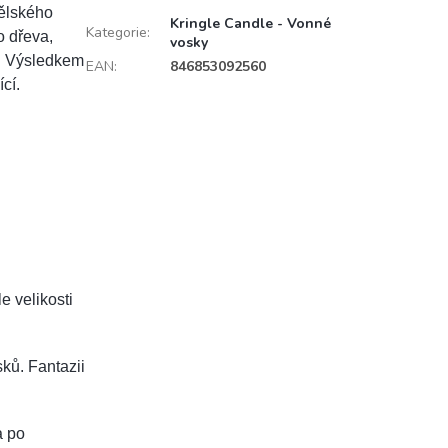
ělského
Kringle Candle - Vonné
Kategorie
:
o dřeva,
vosky
u. Výsledkem
EAN
:
846853092560
ící.
le velikosti
ků. Fantazii
a po