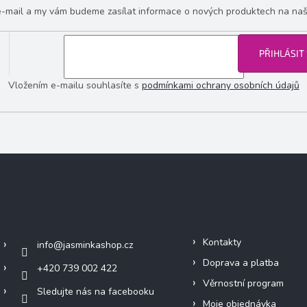
 e-mail a my vám budeme zasílat informace o nových produktech na na
PŘIHLÁSIT
Vložením e-mailu souhlasíte s
podmínkami ochrany osobních údajů
Kontakt
Informace pro vás
Kontakty
info
@
jasminkashop.cz
Doprava a platba
+420 739 002 422
Věrnostní program
Sledujte nás na facebooku
Moje objednávka