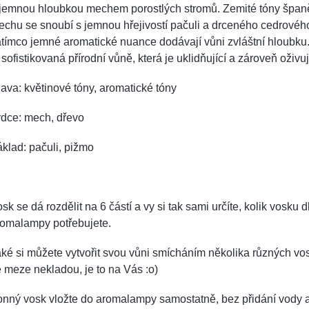
ajemnou hloubkou mechem porostlých stromů. Zemité tóny špan
chu se snoubí s jemnou hřejivostí pačuli a drceného cedrovéh
tímco jemné aromatické nuance dodávají vůni zvláštní hloubk
 sofistikovaná přírodní vůně, která je uklidňující a zároveň oživuj
ava: květinové tóny, aromatické tóny
rdce: mech, dřevo
klad: pačuli, pižmo
sk se dá rozdělit na 6 částí a vy si tak sami určíte, kolik vosku d
romalampy potřebujete.
ké si můžete vytvořit svou vůni smícháním několika různých vos
 meze nekladou, je to na Vás :o)
onný vosk vložte do aromalampy samostatně, bez přidání vody 