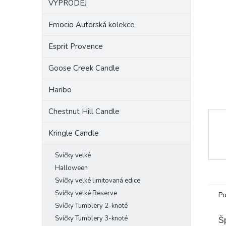
VÝPRODEJ
a
n
Emocio Autorská kolekce
e
l
Esprit Provence
Goose Creek Candle
Haribo
Chestnut Hill Candle
Kringle Candle
Svíčky velké
Halloween
Svíčky velké limitovaná edice
Svíčky velké Reserve
Po
Svíčky Tumblery 2-knoté
Svíčky Tumblery 3-knoté
Š