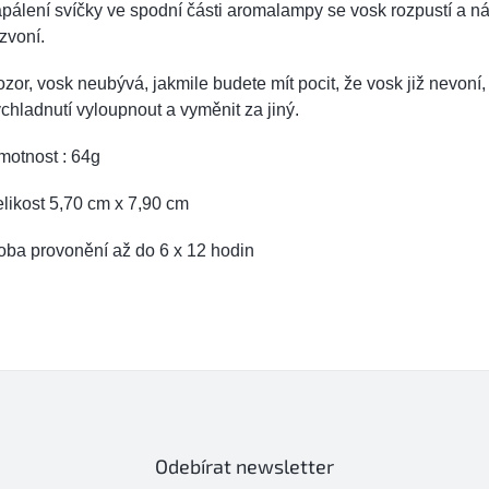
pálení svíčky ve spodní části aromalampy se vosk rozpustí a n
zvoní.
zor, vosk neubývá, jakmile budete mít pocit, že vosk již nevoní,
chladnutí vyloupnout a vyměnit za jiný.
motnost : 64g
likost 5,70 cm x 7,90 cm
oba provonění až do 6 x 12 hodin
Odebírat newsletter