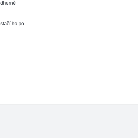
ádherně
 stačí ho po