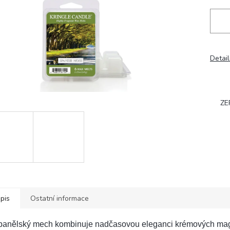
Detail
ZE
pis
Ostatní informace
panělský mech kombinuje nadčasovou eleganci krémových magn