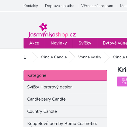
Přejít
Kontakty
Doprava a platba
Věrnostní program
Moj
na
obsah
Akce
Novinky
Svíčky
Bytové vůn
Domů
Kringle Candle
Vonné vosky
Kringle
Kr
P
Přeskočit
o
Kategorie
kategorie
s
SL
PŘI
t
Svíčky Hororový design
r
a
Candleberry Candle
n
Country Candle
n
í
Koupelové bomby Bomb Cosmetics
p