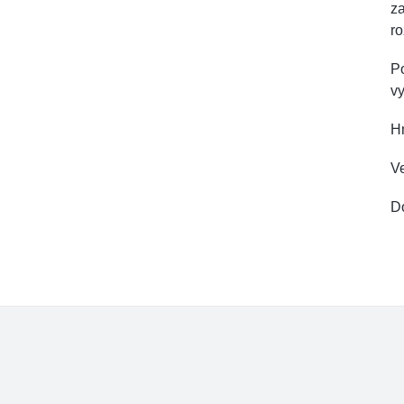
za
ro
Po
vy
H
Ve
D