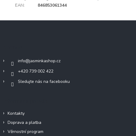
EAN
:
846853061344
Z
á
p
a
Kontakt
t
í
info
@
jasminkashop.cz
+420 739 002 422
Sledujte nás na facebooku
Informace pro vás
Kontakty
Doprava a platba
Věrnostní program