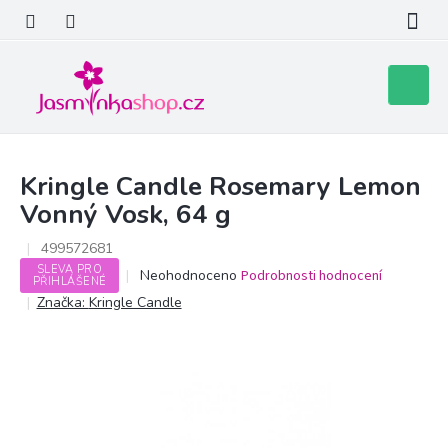
Přejít
na
obsah
Nákupní
košík
Kringle Candle Rosemary Lemon
Vonný Vosk, 64 g
499572681
SLEVA PRO
Průměrné
Neohodnoceno
Podrobnosti hodnocení
PŘIHLÁŠENÉ
hodnocení
Značka:
Kringle Candle
produktu
je
0,0
z
5
hvězdiček.