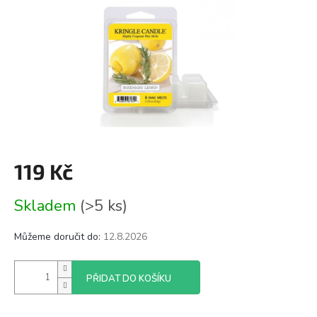
119 Kč
Měrná
Skladem
(>5 ks)
cena:
Můžeme doručit do:
12.8.2026
PŘIDAT DO KOŠÍKU