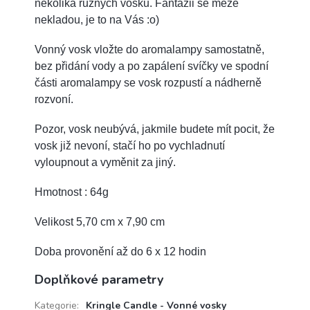
několika různých vosků. Fantazii se meze
nekladou, je to na Vás :o)
Vonný vosk vložte do aromalampy samostatně,
bez přidání vody a po zapálení svíčky ve spodní
části aromalampy se vosk rozpustí a nádherně
rozvoní.
Pozor, vosk neubývá, jakmile budete mít pocit, že
vosk již nevoní, stačí ho po vychladnutí
vyloupnout a vyměnit za jiný.
Hmotnost : 64g
Velikost 5,70 cm x 7,90 cm
Doba provonění až do 6 x 12 hodin
Doplňkové parametry
Kategorie
:
Kringle Candle - Vonné vosky