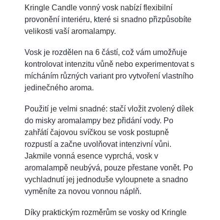
Kringle Candle vonný vosk nabízí flexibilní
provonění interiéru, které si snadno přizpůsobíte
velikosti vaší aromalampy.
Vosk je rozdělen na 6 částí, což vám umožňuje
kontrolovat intenzitu vůně nebo experimentovat s
mícháním různých variant pro vytvoření vlastního
jedinečného aroma.
Použití je velmi snadné: stačí vložit zvolený dílek
do misky aromalampy bez přidání vody. Po
zahřátí čajovou svíčkou se vosk postupně
rozpustí a začne uvolňovat intenzivní vůni.
Jakmile vonná esence vyprchá, vosk v
aromalampě neubývá, pouze přestane vonět. Po
vychladnutí jej jednoduše vyloupnete a snadno
vyměníte za novou vonnou náplň.
Díky praktickým rozměrům se vosky od Kringle