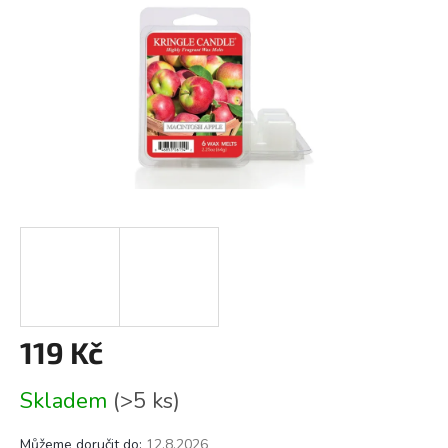
119 Kč
Měrná
Skladem
(>5 ks)
cena:
Můžeme doručit do:
12.8.2026