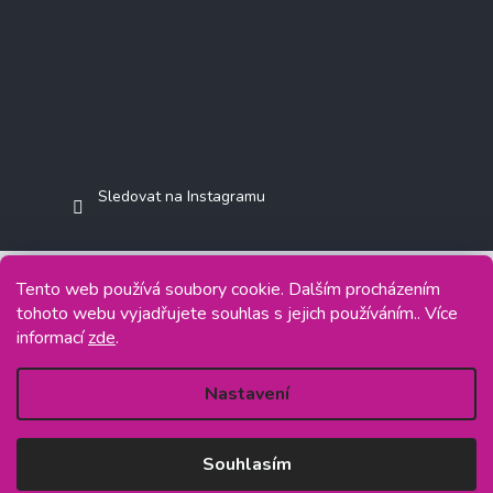
Sledovat na Instagramu
Tento web používá soubory cookie. Dalším procházením
tohoto webu vyjadřujete souhlas s jejich používáním.. Více
Copyright 2026
Jasminkashop.cz
. Všechna práva vyhrazena.
informací
zde
.
Grafický návrh vytvořil a na Shoptet implementoval
Tomáš Hlad
&
Shoptetak.cz
.
Nastavení
Vytvořil Shoptet
Souhlasím