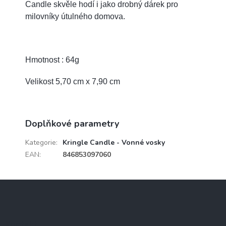
Candle skvěle hodí i jako drobný dárek pro
milovníky útulného domova.
Hmotnost : 64g
Velikost 5,70 cm x 7,90 cm
Doplňkové parametry
Kategorie
:
Kringle Candle - Vonné vosky
EAN
:
846853097060
Z
á
p
a
Kontakt