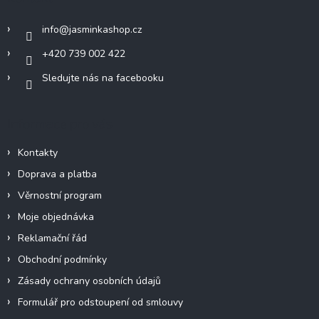
t
í
info
@
jasminkashop.cz
+420 739 002 422
Sledujte nás na facebooku
Informace pro vás
Kontakty
Doprava a platba
Věrnostní program
Moje objednávka
Reklamační řád
Obchodní podmínky
Zásady ochrany osobních údajů
Formulář pro odstoupení od smlouvy