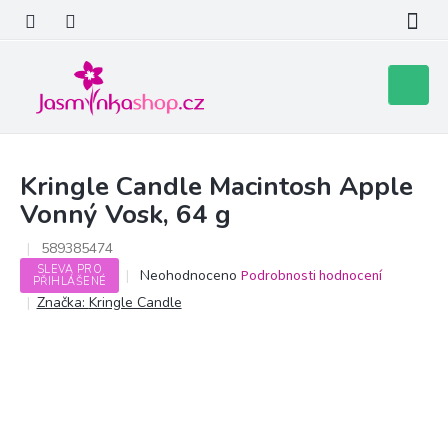
Přejít
na
obsah
Nákupní
košík
Kringle Candle Macintosh Apple
Vonný Vosk, 64 g
589385474
SLEVA PRO
Průměrné
Neohodnoceno
Podrobnosti hodnocení
PŘIHLÁŠENÉ
hodnocení
Značka:
Kringle Candle
produktu
je
0,0
z
5
hvězdiček.