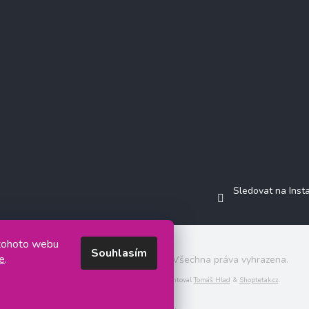
Sledovat na Ins
 tohoto webu
Souhlasím
e
.
Copyright 2026
Jasminkashop.cz
. Všechna práva vyhrazena.
Grafický návrh vytvořil a na Shoptet implementoval
Tomáš Hlad
&
Shoptetak.cz
.