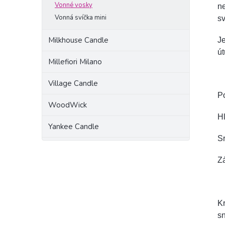
Vonné vosky
ne
Vonná svíčka mini
sv
Milkhouse Candle
Je
ú
Millefiori Milano
Village Candle
P
WoodWick
Hl
Yankee Candle
S
Zá
Kr
sn