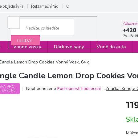
e objednávka
Reklamační řád
Obchodní podmínky
Zásady ochrany
Zákazni
+420 
HLEDAT
ě
Vonné vosky
Dárkové sady
Vůně do auta
 Candle Lemon Drop Cookies Vonný Vosk, 64 g
ingle Candle Lemon Drop Cookies Vo
EVA PRO
Průměrné
Neohodnoceno
Podrobnosti hodnocení
Značka:
Kringle
HLÁŠENÉ
hodnocení
produktu
11
je
0,0
Měrn
z
Sk
cena:
5
hvězdiček.
Můžem