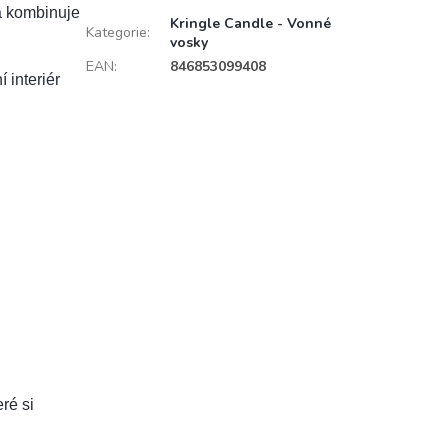
á kombinuje
Kringle Candle - Vonné
Kategorie
:
vosky
EAN
:
846853099408
 interiér
ré si