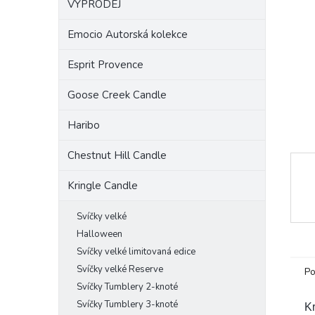
VÝPRODEJ
a
n
Emocio Autorská kolekce
e
l
Esprit Provence
Goose Creek Candle
Haribo
Chestnut Hill Candle
Kringle Candle
Svíčky velké
Halloween
Svíčky velké limitovaná edice
Svíčky velké Reserve
Po
Svíčky Tumblery 2-knoté
Svíčky Tumblery 3-knoté
K