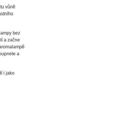
itu vůně
astního
alampy bez
tí a začne
v aromalampě
loupnete a
 i jako