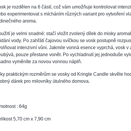
sk je rozdělen na 6 částí, což vám umožňuje kontrolovat intenz
bo experimentovat s mícháním různých variant pro vytvoření vl
edinečného aroma.
užití je velmi snadné: stačí vložit zvolený dílek do misky arom
idání vody. Po zahřátí čajovou svíčkou se vosk postupně rozpus
olňovat intenzivní vůni. Jakmile vonná esence vyprchá, vosk 
ubývá, pouze přestane vonět. Po vychladnutí jej jednoduše vy
nadno vyměníte za novou vonnou náplň.
ky praktickým rozměrům se vosky od Kringle Candle skvěle hodí
obný dárek pro milovníky útulného domova.
motnost : 64g
likost 5,70 cm x 7,90 cm