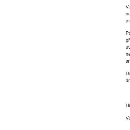
Vo
ne
j
Po
př
uv
ne
s
Dí
dr
H
Ve