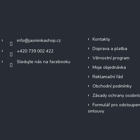
Kontakt
Informace pro vás
Kontakty
info
@
jasminkashop.cz
Doprava a platba
+420 739 002 422
Věrnostní program
Sledujte nás na facebooku
Moje objednávka
Reklamační řád
Obchodní podmínky
Zásady ochrany osobní
Formulář pro odstoupen
smlouvy
Přijímáme online platby
Instagram