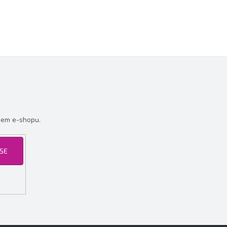
šem e-shopu.
 SE