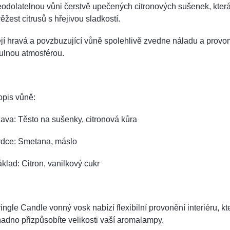
odolatelnou vůni čerstvě upečených citronových sušenek, kter
ěžest citrusů s hřejivou sladkostí.
jí hravá a povzbuzující vůně spolehlivě zvedne náladu a provoní
tulnou atmosférou.
opis vůně:
ava: Těsto na sušenky, citronová kůra
rdce: Smetana, máslo
klad: Citron, vanilkový cukr
ingle Candle vonný vosk nabízí flexibilní provonění interiéru, kte
adno přizpůsobíte velikosti vaší aromalampy.