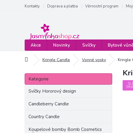
Přejít
Kontakty
Doprava a platba
Věrnostní program
Moj
na
obsah
Akce
Novinky
Svíčky
Bytové vůn
Domů
Kringle Candle
Vonné vosky
Kringle
Kr
P
Přeskočit
o
Kategorie
kategorie
s
SL
PŘI
t
Svíčky Hororový design
r
a
Candleberry Candle
n
Country Candle
n
í
Koupelové bomby Bomb Cosmetics
p