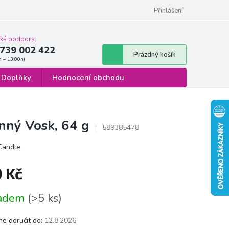
 osobních údajů
Formulář pro odstoupení od smlouvy
Přihlášení
cká podpora:
739 002 422
Nákupní
Prázdný košík
košík
Doplňky
Hodnocení obchodu
nný Vosk, 64 g
589385478
 Candle
9 Kč
á
ladem
(>5 ks)
e doručit do:
12.8.2026