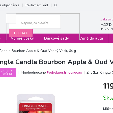
e objednávka
Reklamační řád
Obchodní podmínky
Zásady ochrany
Zákazni
+420 
HLEDAT
ě
Vonné vosky
Dárkové sady
Vůně do auta
 Candle Bourbon Apple & Oud Vonný Vosk, 64 g
ingle Candle Bourbon Apple & Oud V
EVA PRO
Průměrné
Neohodnoceno
Podrobnosti hodnocení
Značka:
Kringle
HLÁŠENÉ
hodnocení
produktu
11
je
0,0
Měrn
z
Sk
cena:
5
hvězdiček.
Můžem