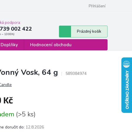
 osobních údajů
Formulář pro odstoupení od smlouvy
Přihlášení
cká podpora:
739 002 422
Nákupní
Prázdný košík
košík
Doplňky
Hodnocení obchodu
onný Vosk, 64 g
589384974
 Candle
9 Kč
á
ladem
(>5 ks)
e doručit do:
12.8.2026