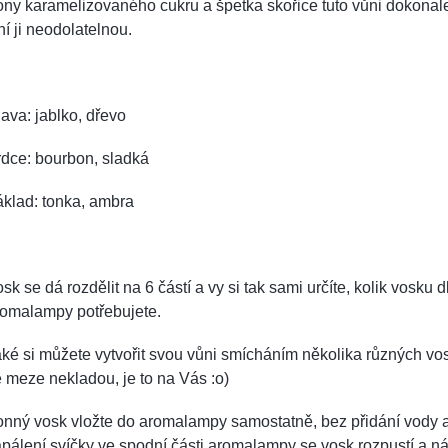
ny karamelizovaného cukru a špetka skořice tuto vůni dokonale
ní ji neodolatelnou.
ava: jablko, dřevo
dce: bourbon, sladká
áklad: tonka, ambra
sk se dá rozdělit na 6 částí a vy si tak sami určíte, kolik vosku d
romalampy potřebujete.
ké si můžete vytvořit svou vůni smícháním několika různých vos
 meze nekladou, je to na Vás :o)
onný vosk vložte do aromalampy samostatně, bez přidání vody 
pálení svíčky ve spodní části aromalampy se vosk rozpustí a n