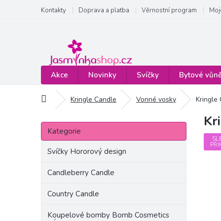
Přejít
Kontakty
Doprava a platba
Věrnostní program
Moj
na
obsah
Akce
Novinky
Svíčky
Bytové vůn
Domů
Kringle Candle
Vonné vosky
Kringle
Kr
P
Přeskočit
o
Kategorie
kategorie
s
SL
PŘI
t
Svíčky Hororový design
r
a
Candleberry Candle
n
Country Candle
n
í
Koupelové bomby Bomb Cosmetics
p