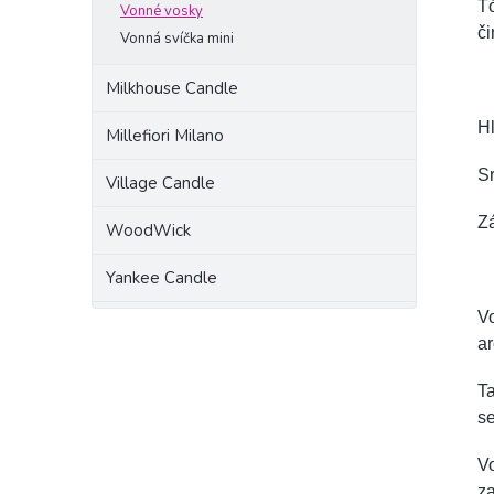
Tó
Vonné vosky
či
Vonná svíčka mini
Milkhouse Candle
Hl
Millefiori Milano
Sr
Village Candle
Z
WoodWick
Yankee Candle
Vo
a
Ta
se
V
za