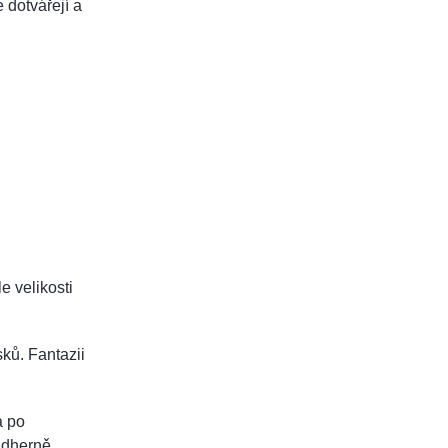
 dotvářejí a
le velikosti
ků. Fantazii
a po
ádherně