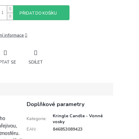
PŘIDAT DO KOŠÍKU
ní informace
PTAT SE
SDÍLET
Doplňkové parametry
Kringle Candle - Vonné
ého
Kategorie
:
vosky
řejivou,
EAN
:
846853089423
tmosféru.