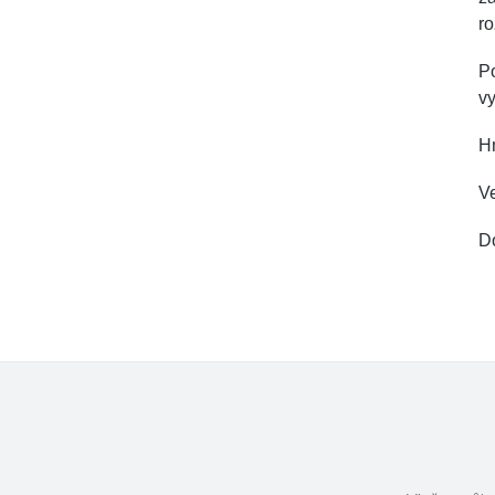
ro
Po
vy
H
Ve
D