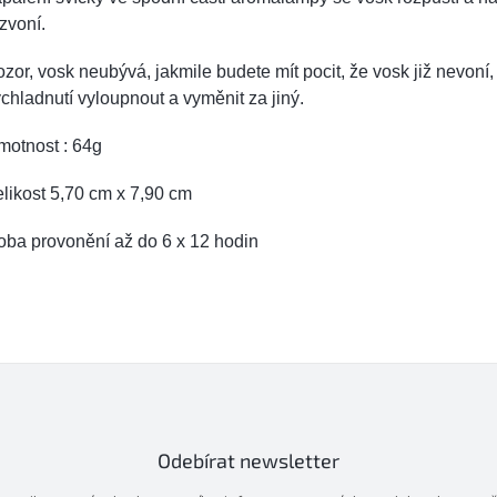
zvoní.
zor, vosk neubývá, jakmile budete mít pocit, že vosk již nevoní,
chladnutí vyloupnout a vyměnit za jiný.
motnost : 64g
likost 5,70 cm x 7,90 cm
oba provonění až do 6 x 12 hodin
Odebírat newsletter