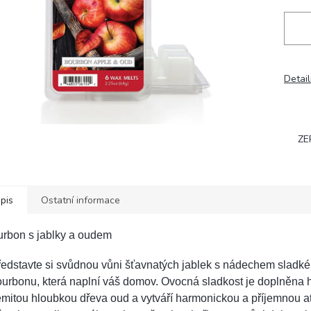
Detail
ZE
pis
Ostatní informace
urbon s jablky a oudem
edstavte si svůdnou vůni šťavnatých jablek s nádechem sladk
urbonu, která naplní váš domov. Ovocná sladkost je doplněna h
mitou hloubkou dřeva oud a vytváří harmonickou a příjemnou a