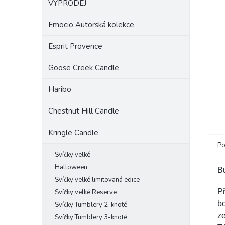
VÝPRODEJ
a
n
Emocio Autorská kolekce
e
l
Esprit Provence
Goose Creek Candle
Haribo
Chestnut Hill Candle
Kringle Candle
Po
Svíčky velké
Halloween
B
Svíčky velké limitovaná edice
Př
Svíčky velké Reserve
bo
Svíčky Tumblery 2-knoté
ze
Svíčky Tumblery 3-knoté