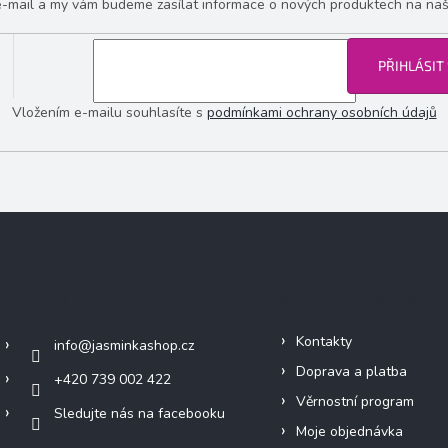
 e-mail a my vám budeme zasílat informace o nových produktech na na
PŘIHLÁSIT
Vložením e-mailu souhlasíte s
podmínkami ochrany osobních údajů
Kontakt
Informace pro vás
Kontakty
info
@
jasminkashop.cz
Doprava a platba
+420 739 002 422
Věrnostní program
Sledujte nás na facebooku
Moje objednávka