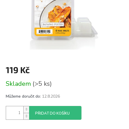
119 Kč
Měrná
Skladem
(>5 ks)
cena:
Můžeme doručit do:
12.8.2026
PŘIDAT DO KOŠÍKU