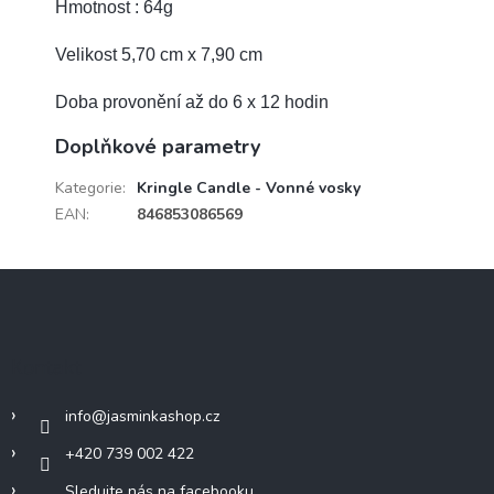
Hmotnost : 64g
Velikost 5,70 cm x 7,90 cm
Doba provonění až do 6 x 12 hodin
Doplňkové parametry
Kategorie
:
Kringle Candle - Vonné vosky
EAN
:
846853086569
Z
á
p
a
Kontakt
t
í
info
@
jasminkashop.cz
+420 739 002 422
Sledujte nás na facebooku