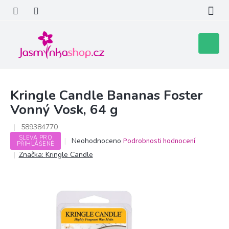
Přejít
na
obsah
Nákupní
košík
Kringle Candle Bananas Foster
Vonný Vosk, 64 g
589384770
SLEVA PRO
Průměrné
Neohodnoceno
Podrobnosti hodnocení
PŘIHLÁŠENÉ
hodnocení
Značka:
Kringle Candle
produktu
je
0,0
z
5
hvězdiček.