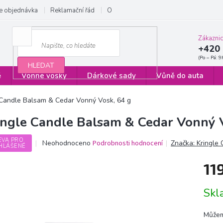
e objednávka
Reklamační řád
Obchodní podmínky
Zásady ochrany
Zákazni
+420 
HLEDAT
ě
Vonné vosky
Dárkové sady
Vůně do auta
 Candle Balsam & Cedar Vonný Vosk, 64 g
ingle Candle Balsam & Cedar Vonný 
EVA PRO
Průměrné
Neohodnoceno
Podrobnosti hodnocení
Značka:
Kringle
HLÁŠENÉ
hodnocení
produktu
11
je
0,0
Měrn
z
Sk
cena:
5
hvězdiček.
Můžem