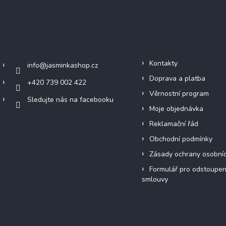
Kontakt
Informace pro vás
Kontakty
info
@
jasminkashop.cz
Doprava a platba
+420 739 002 422
Věrnostní program
Sledujte nás na facebooku
Moje objednávka
Reklamační řád
Obchodní podmínky
Zásady ochrany osobní
Formulář pro odstoupen
smlouvy
Přijímáme online platby
Instagram