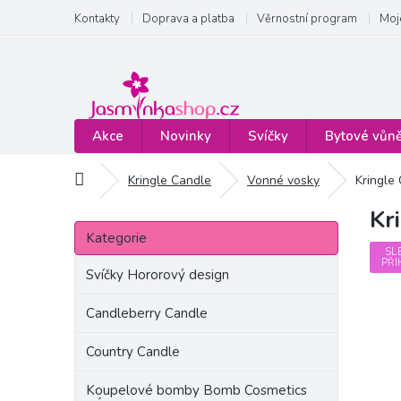
Přejít
Kontakty
Doprava a platba
Věrnostní program
Moj
na
obsah
Akce
Novinky
Svíčky
Bytové vůn
Domů
Kringle Candle
Vonné vosky
Kringle
Kr
P
Přeskočit
o
Kategorie
kategorie
s
SL
PŘI
t
Svíčky Hororový design
r
a
Candleberry Candle
n
Country Candle
n
í
Koupelové bomby Bomb Cosmetics
p