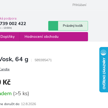
 osobních údajů
Formulář pro odstoupení od smlouvy
Přihlášení
cká podpora:
739 002 422
Nákupní
Prázdný košík
košík
Doplňky
Hodnocení obchodu
Vosk, 64 g
589385471
 Candle
9 Kč
á
ladem
(>5 ks)
e doručit do:
12.8.2026