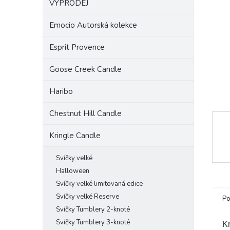
VÝPRODEJ
a
n
Emocio Autorská kolekce
e
l
Esprit Provence
Goose Creek Candle
Haribo
Chestnut Hill Candle
Kringle Candle
Svíčky velké
Halloween
Svíčky velké limitovaná edice
Svíčky velké Reserve
Po
Svíčky Tumblery 2-knoté
Svíčky Tumblery 3-knoté
Kr