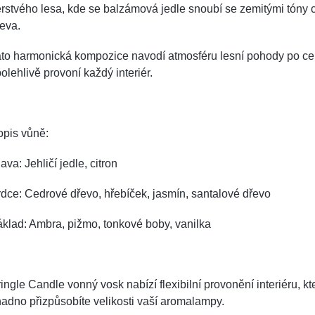
rstvého lesa, kde se balzámová jedle snoubí se zemitými tóny
eva.
to harmonická kompozice navodí atmosféru lesní pohody po cel
olehlivě provoní každý interiér.
opis vůně:
ava: Jehličí jedle, citron
dce: Cedrové dřevo, hřebíček, jasmín, santalové dřevo
klad: Ambra, pižmo, tonkové boby, vanilka
ingle Candle vonný vosk nabízí flexibilní provonění interiéru, kte
adno přizpůsobíte velikosti vaší aromalampy.