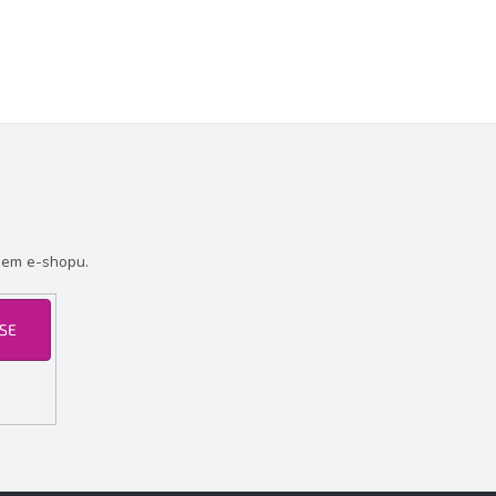
šem e-shopu.
 SE