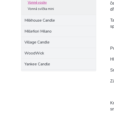
Vonné vosky
če
Vonná svíčka mini
dř
Milkhouse Candle
Ta
sp
Millefiori Milano
Village Candle
P
WoodWick
Hl
Yankee Candle
Sr
Zá
Kr
sn