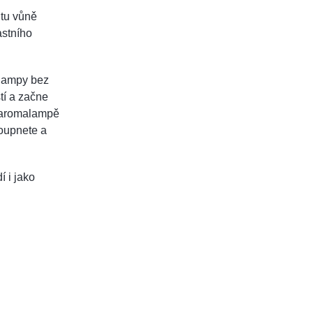
itu vůně
astního
alampy bez
tí a začne
v aromalampě
loupnete a
 i jako