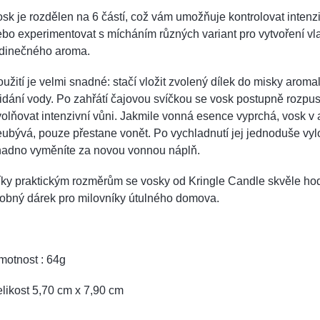
sk je rozdělen na 6 částí, což vám umožňuje kontrolovat intenz
bo experimentovat s mícháním různých variant pro vytvoření vl
edinečného aroma.
užití je velmi snadné: stačí vložit zvolený dílek do misky arom
idání vody. Po zahřátí čajovou svíčkou se vosk postupně rozpus
olňovat intenzivní vůni. Jakmile vonná esence vyprchá, vosk 
ubývá, pouze přestane vonět. Po vychladnutí jej jednoduše vy
nadno vyměníte za novou vonnou náplň.
ky praktickým rozměrům se vosky od Kringle Candle skvěle hodí
obný dárek pro milovníky útulného domova.
motnost : 64g
likost 5,70 cm x 7,90 cm