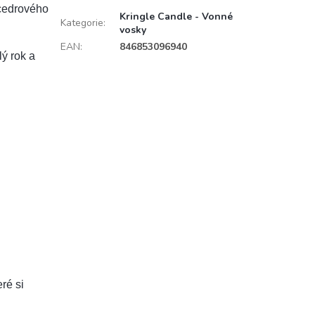
 cedrového
Kringle Candle - Vonné
Kategorie
:
vosky
EAN
:
846853096940
ý rok a
ré si