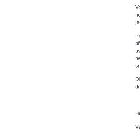
Vo
ne
j
Po
př
uv
ne
s
Dí
dr
H
Ve