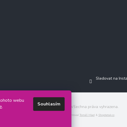
Sledovat na Ins
 tohoto webu
Souhlasím
e
.
Copyright 2026
Jasminkashop.cz
. Všechna práva vyhrazena.
Grafický návrh vytvořil a na Shoptet implementoval
Tomáš Hlad
&
Shoptetak.cz
.