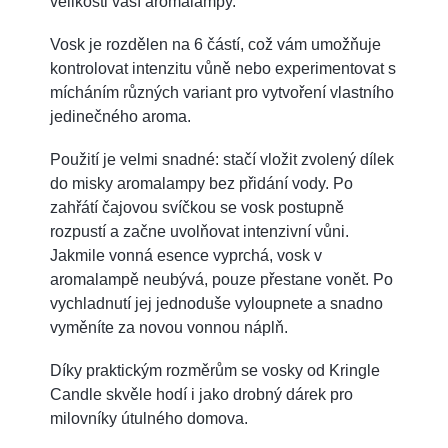
velikosti vaší aromalampy.
Vosk je rozdělen na 6 částí, což vám umožňuje
kontrolovat intenzitu vůně nebo experimentovat s
mícháním různých variant pro vytvoření vlastního
jedinečného aroma.
Použití je velmi snadné: stačí vložit zvolený dílek
do misky aromalampy bez přidání vody. Po
zahřátí čajovou svíčkou se vosk postupně
rozpustí a začne uvolňovat intenzivní vůni.
Jakmile vonná esence vyprchá, vosk v
aromalampě neubývá, pouze přestane vonět. Po
vychladnutí jej jednoduše vyloupnete a snadno
vyměníte za novou vonnou náplň.
Díky praktickým rozměrům se vosky od Kringle
Candle skvěle hodí i jako drobný dárek pro
milovníky útulného domova.