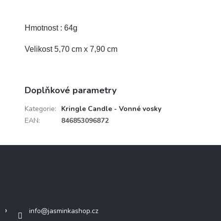
Hmotnost : 64g
Velikost 5,70 cm x 7,90 cm
Doplňkové parametry
Kategorie
:
Kringle Candle - Vonné vosky
EAN
:
846853096872
Z
á
p
a
Kontakt
t
í
info
@
jasminkashop.cz