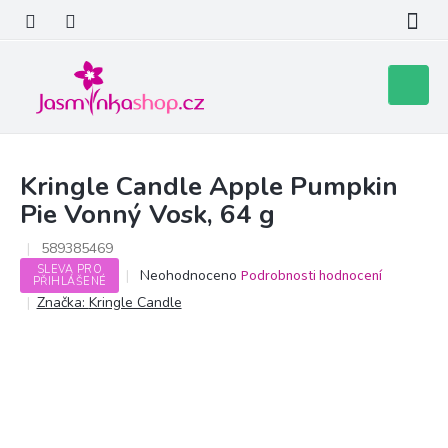
Přejít
na
obsah
Nákupní
košík
Kringle Candle Apple Pumpkin
Pie Vonný Vosk, 64 g
589385469
SLEVA PRO
Průměrné
Neohodnoceno
Podrobnosti hodnocení
PŘIHLÁŠENÉ
hodnocení
Značka:
Kringle Candle
produktu
je
0,0
z
5
hvězdiček.