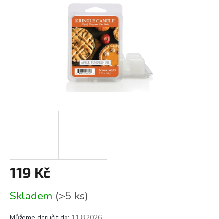
119 Kč
Měrná
Skladem
(>5 ks)
cena:
Můžeme doručit do:
11.8.2026