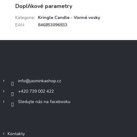
Doplňkové parametry
Kategorie
:
Kringle Candle - Vonné vosky
EAN
:
846853096933
Z
á
p
a
Kontakt
t
í
info
@
jasminkashop.cz
+420 739 002 422
Sledujte nás na facebooku
Informace pro vás
Kontakty