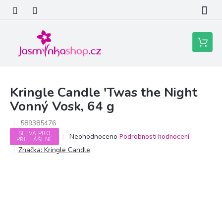
Přejít
na
obsah
Nákupní
košík
Kringle Candle 'Twas the Night
Vonný Vosk, 64 g
589385476
SLEVA PRO
Průměrné
Neohodnoceno
Podrobnosti hodnocení
PŘIHLÁŠENÉ
hodnocení
Značka:
Kringle Candle
produktu
je
0,0
z
5
hvězdiček.