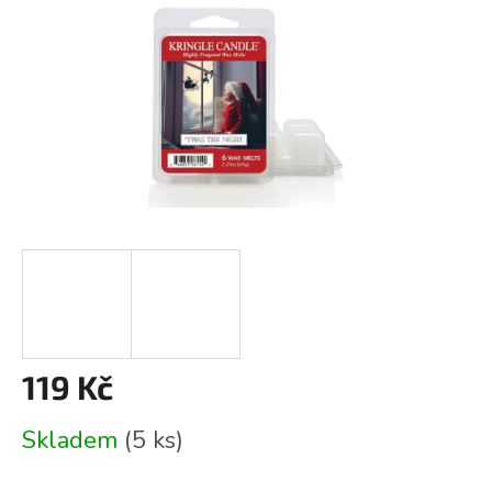
119 Kč
Měrná
Skladem
(5 ks)
cena: