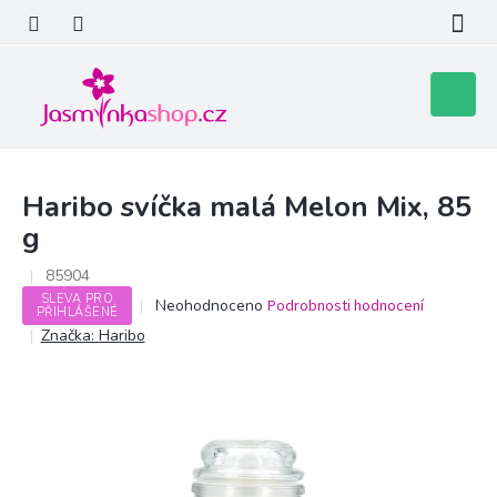
Přejít
na
obsah
Nákupní
košík
Haribo svíčka malá Melon Mix, 85
g
85904
SLEVA PRO
Průměrné
Neohodnoceno
Podrobnosti hodnocení
PŘIHLÁŠENÉ
hodnocení
Značka:
Haribo
produktu
je
0,0
z
5
hvězdiček.