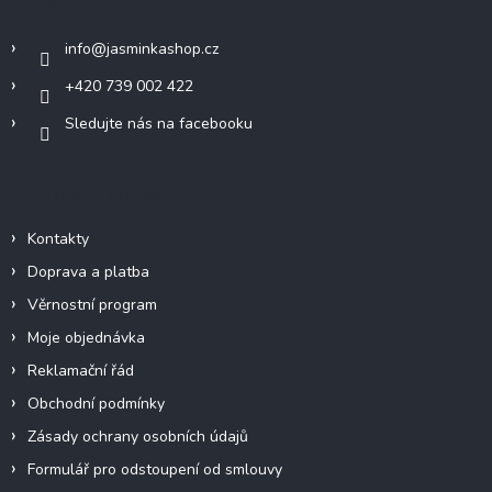
t
í
info
@
jasminkashop.cz
+420 739 002 422
Sledujte nás na facebooku
Informace pro vás
Kontakty
Doprava a platba
Věrnostní program
Moje objednávka
Reklamační řád
Obchodní podmínky
Zásady ochrany osobních údajů
Formulář pro odstoupení od smlouvy