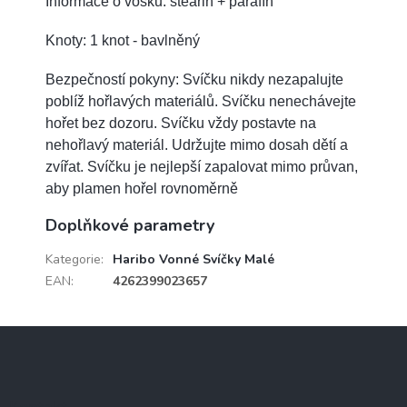
Informace o vosku: stearin + parafín
Knoty: 1 knot - bavlněný
Bezpečností pokyny: Svíčku nikdy nezapalujte
poblíž hořlavých materiálů. Svíčku nenechávejte
hořet bez dozoru. Svíčku vždy postavte na
nehořlavý materiál. Udržujte mimo dosah dětí a
zvířat. Svíčku je nejlepší zapalovat mimo průvan,
aby plamen hořel rovnoměrně
Doplňkové parametry
Kategorie
:
Haribo Vonné Svíčky Malé
EAN
:
4262399023657
Z
á
p
a
Kontakt