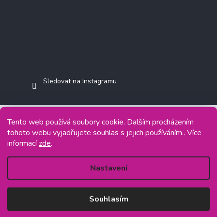
Sledovat na Instagramu
Tento web používá soubory cookie. Dalším procházením
tohoto webu vyjadřujete souhlas s jejich používáním.. Více
Copyright 2026
Jasminkashop.cz
. Všechna práva vyhrazena.
informací
zde
.
Grafický návrh vytvořil a na Shoptet implementoval
Tomáš Hlad
&
Shoptetak.cz
.
Nastavení
Vytvořil Shoptet
Souhlasím