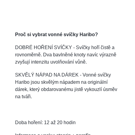
Proč si vybrat vonné svíčky Haribo?
DOBRÉ HOŘENÍ SVÍČKY - Svíčky hoří čistě a
rovnoměrně. Dva bavlněné knoty navíc výrazně
zvyšují intenzitu uvolňování vůně.
SKVĚLÝ NÁPAD NA DÁREK - Vonné svíčky
Haribo jsou skvělým nápadem na originální
dárek, který obdarovanému jistě vykouzlí úsměv
na tváři.
Doba hoření: 12 až 20 hodin