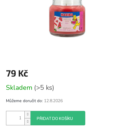
79 Kč
Měrná
Skladem
(>5 ks)
cena:
Můžeme doručit do:
12.8.2026
PŘIDAT DO KOŠÍKU