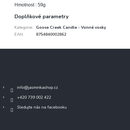
Hmotnost : 59g
Doplňkové parametry
Kategorie
:
Goose Creek Candle - Vonné vosky
EAN
:
8754840002862
Z
á
p
a
Kontakt
t
í
info
@
jasminkashop.cz
+420 739 002 422
Sledujte nás na facebooku
Informace pro vás