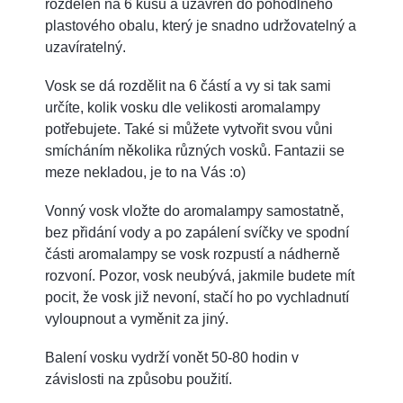
rozdělen na 6 kusů a uzavřen do pohodlného
plastového obalu, který je snadno udržovatelný a
uzavíratelný.
Vosk se dá rozdělit na 6 částí a vy si tak sami
určíte, kolik vosku dle velikosti aromalampy
potřebujete. Také si můžete vytvořit svou vůni
smícháním několika různých vosků. Fantazii se
meze nekladou, je to na Vás :o)
Vonný vosk vložte do aromalampy samostatně,
bez přidání vody a po zapálení svíčky ve spodní
části aromalampy se vosk rozpustí a nádherně
rozvoní. Pozor, vosk neubývá, jakmile budete mít
pocit, že vosk již nevoní, stačí ho po vychladnutí
vyloupnout a vyměnit za jiný.
Balení vosku vydrží vonět 50-80 hodin v
závislosti na způsobu použití.