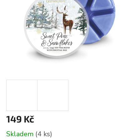
149 Kč
Měrná
Skladem
(4 ks)
cena: