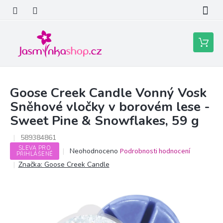
Přejít
na
obsah
Nákupní
košík
Goose Creek Candle Vonný Vosk
Sněhové vločky v borovém lese -
Sweet Pine & Snowflakes, 59 g
589384861
SLEVA PRO
Průměrné
Neohodnoceno
Podrobnosti hodnocení
PŘIHLÁŠENÉ
hodnocení
Značka:
Goose Creek Candle
produktu
je
0,0
z
5
hvězdiček.