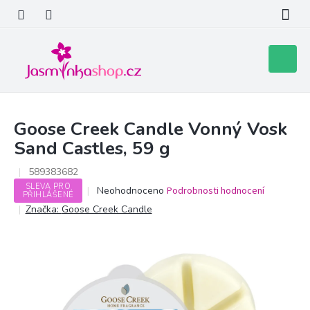
Přejít
na
obsah
Nákupní
košík
Goose Creek Candle Vonný Vosk
Sand Castles, 59 g
589383682
SLEVA PRO
Průměrné
Neohodnoceno
Podrobnosti hodnocení
PŘIHLÁŠENÉ
hodnocení
Značka:
Goose Creek Candle
produktu
je
0,0
z
5
hvězdiček.