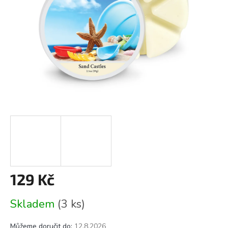
129 Kč
Měrná
Skladem
(3 ks)
cena:
Můžeme doručit do:
12.8.2026