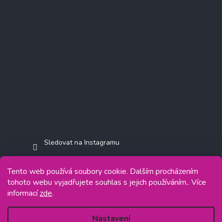
Sledovat na Instagramu
Tento web používá soubory cookie. Dalším procházením
tohoto webu vyjadřujete souhlas s jejich používáním.. Více
informací
zde
.
Copyright 2026
Jasminkashop.cz
. Všechna práva vyhrazena.
Grafický návrh vytvořil a na Shoptet implementoval
Tomáš Hlad
&
Shoptetak.cz
.
Nastavení