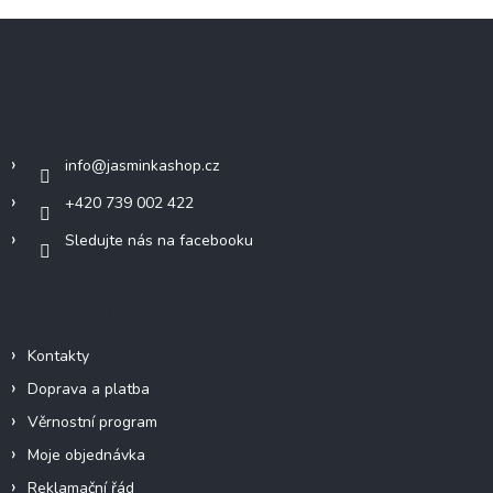
Z
á
p
a
Kontakt
t
í
info
@
jasminkashop.cz
+420 739 002 422
Sledujte nás na facebooku
Informace pro vás
Kontakty
Doprava a platba
Věrnostní program
Moje objednávka
Reklamační řád