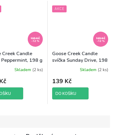
AKCE
159 KČ
159 KČ
–12 %
–12 %
 Creek Candle
Goose Creek Candle
a Peppermint, 198 g
svíčka Sunday Drive, 198
g
Skladem
(2 ks)
Skladem
(2 ks)
Kč
139 Kč
OŠÍKU
DO KOŠÍKU