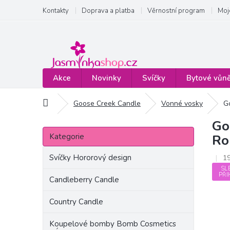
Přejít
Kontakty
Doprava a platba
Věrnostní program
Moj
na
obsah
Akce
Novinky
Svíčky
Bytové vůn
Domů
Goose Creek Candle
Vonné vosky
G
Go
P
Přeskočit
o
Kategorie
Ro
kategorie
s
t
Svíčky Hororový design
1
r
SL
PŘI
a
Candleberry Candle
n
Country Candle
n
í
Koupelové bomby Bomb Cosmetics
p