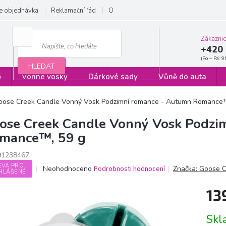
e objednávka
Reklamační řád
Obchodní podmínky
Zásady ochrany
Zákazni
+420 
HLEDAT
ě
Vonné vosky
Dárkové sady
Vůně do auta
oose Creek Candle Vonný Vosk Podzimní romance - Autumn Romance™
ose Creek Candle Vonný Vosk Podzi
mance™, 59 g
91238467
EVA PRO
Průměrné
Neohodnoceno
Podrobnosti hodnocení
Značka:
Goose C
HLÁŠENÉ
hodnocení
produktu
13
je
0,0
Měrn
z
Sk
cena:
5