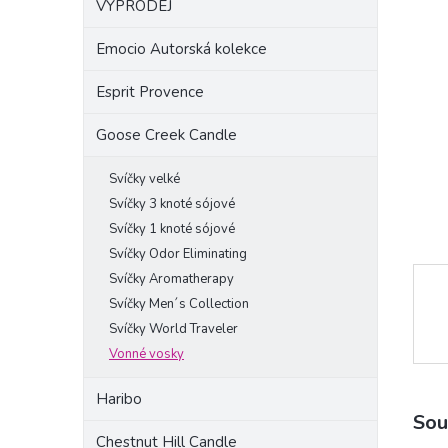
VÝPRODEJ
a
n
Emocio Autorská kolekce
e
l
Esprit Provence
Goose Creek Candle
Svíčky velké
Svíčky 3 knoté sójové
Svíčky 1 knoté sójové
Svíčky Odor Eliminating
Svíčky Aromatherapy
Svíčky Men´s Collection
Svíčky World Traveler
Vonné vosky
Haribo
Sou
Chestnut Hill Candle