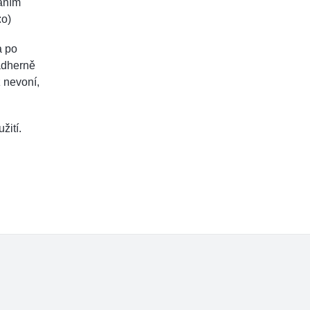
háním
:o)
a po
ádherně
ž nevoní,
žití.