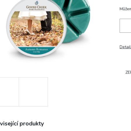
hvězdiček.
Můžem
Detail
ZE
visející produkty