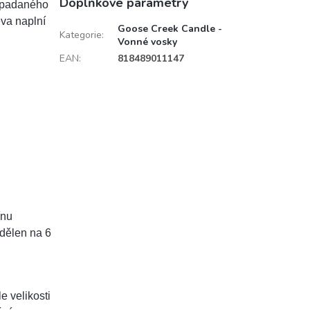
Doplňkové parametry
 opadaného
eva naplní
Goose Creek Candle -
Kategorie
:
Vonné vosky
EAN
:
818489011147
ínu
dělen na 6
le velikosti