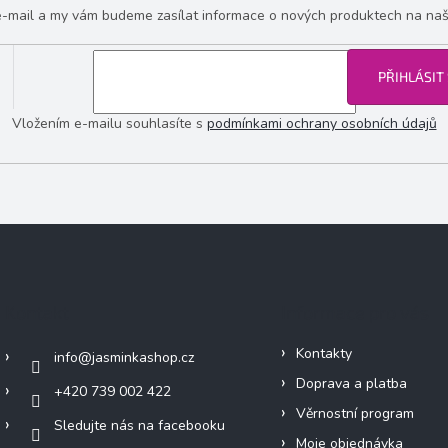
 e-mail a my vám budeme zasílat informace o nových produktech na na
PŘIHLÁSIT
Vložením e-mailu souhlasíte s
podmínkami ochrany osobních údajů
Kontakt
Informace pro vás
Kontakty
info
@
jasminkashop.cz
Doprava a platba
+420 739 002 422
Věrnostní program
Sledujte nás na facebooku
Moje objednávka