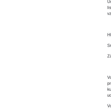
U
li
v
Hl
Sr
Z
Vo
p
ku
ud
Vo