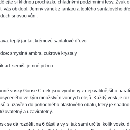
dělejte si klidnou procházku chladnými podzimními lesy. Zvuk
stí vás obklopí. Jemný vánek z jantaru a teplého santalového dř
zduch snovou vůní.
ava: teplý jantar, krémové santalové dřevo
dce: smyslná ambra, cukrové krystaly
áklad: semiš, jemné
pižmo
nné vosky Goose Creek jsou vyrobeny z nejkvalitnějšího paraf
rosyceného velkým množstvím vonných olejů. Každý vosk je roz
sů a uzavřen do pohodlného plastového obalu, který je snadno
ržovatelný a uzavíratelný.
sk se dá rozdělit na 6 částí a vy si tak sami určíte, kolik vosku d