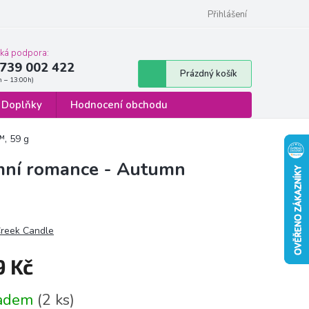
 osobních údajů
Formulář pro odstoupení od smlouvy
Přihlášení
cká podpora:
739 002 422
Nákupní
Prázdný košík
košík
Doplňky
Hodnocení obchodu
, 59 g
mní romance - Autumn
reek Candle
9 Kč
á
ladem
(2 ks)