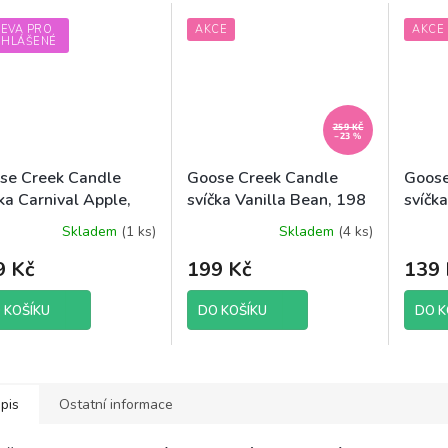
LEVA PRO
AKCE
AKCE
IHLÁŠENÉ
259 KČ
–23 %
se Creek Candle
Goose Creek Candle
Goose
ka Carnival Apple,
svíčka Vanilla Bean, 198
svíčk
 g
g
Skladem
(1 ks)
Skladem
(4 ks)
9 Kč
199 Kč
139 
 KOŠÍKU
DO KOŠÍKU
DO K
pis
Ostatní informace