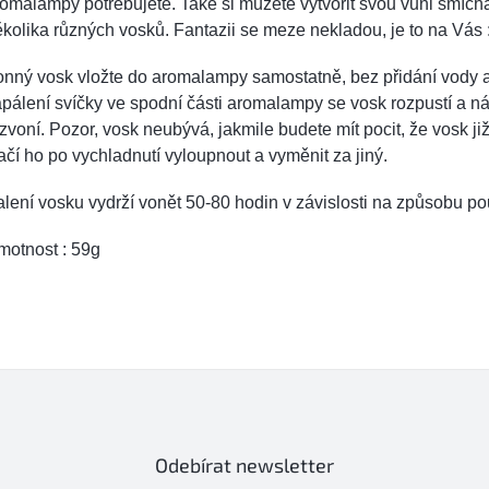
omalampy potřebujete. Také si můžete vytvořit svou vůni smíc
kolika různých vosků. Fantazii se meze nekladou, je to na Vás 
onný vosk vložte do aromalampy samostatně, bez přidání vody 
pálení svíčky ve spodní části aromalampy se vosk rozpustí a n
zvoní. Pozor, vosk neubývá, jakmile budete mít pocit, že vosk ji
ačí ho po vychladnutí vyloupnout a vyměnit za jiný.
lení vosku vydrží vonět 50-80 hodin v závislosti na způsobu pou
motnost : 59g
Odebírat newsletter