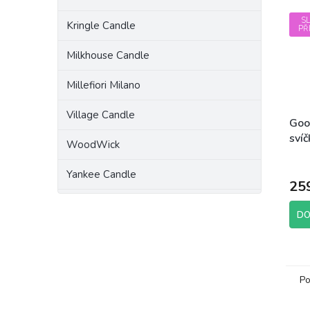
S
Kringle Candle
PŘ
Milkhouse Candle
Millefiori Milano
Village Candle
Goo
svíč
WoodWick
198
Yankee Candle
25
DO
Po