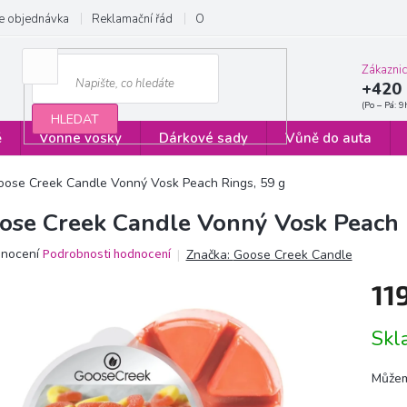
e objednávka
Reklamační řád
Obchodní podmínky
Zásady ochrany
Zákazni
+420 
HLEDAT
ě
Vonné vosky
Dárkové sady
Vůně do auta
oose Creek Candle Vonný Vosk Peach Rings, 59 g
ose Creek Candle Vonný Vosk Peach 
ěrné
dnocení
Podrobnosti hodnocení
Značka:
Goose Creek Candle
ocení
11
ktu
Měrn
Sk
cena:
iček.
Můžem