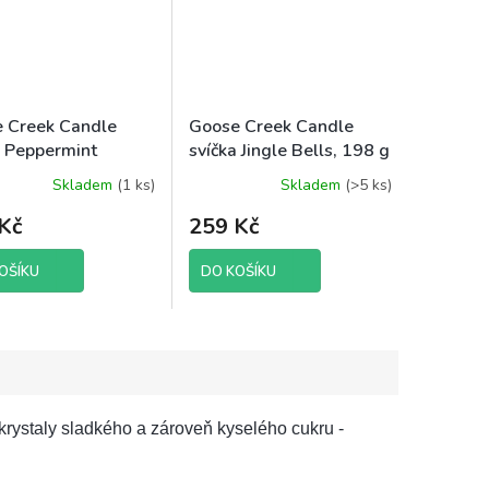
 Creek Candle
Goose Creek Candle
a Peppermint
svíčka Jingle Bells, 198 g
s, 198 g
Skladem
(1 ks)
Skladem
(>5 ks)
Kč
259 Kč
OŠÍKU
DO KOŠÍKU
rystaly sladkého a zároveň kyselého cukru -