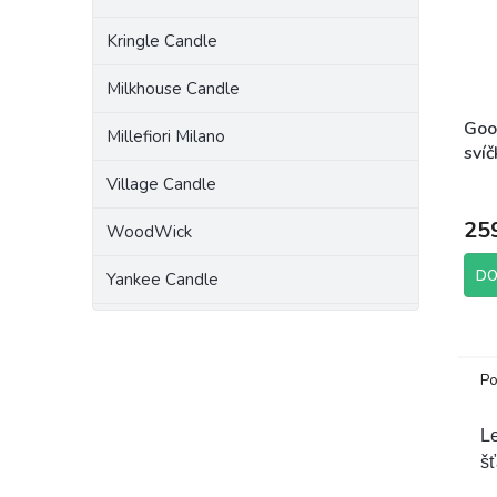
Kringle Candle
Milkhouse Candle
Goo
Millefiori Milano
svíč
198
Village Candle
25
WoodWick
DO
Yankee Candle
Po
Le
š