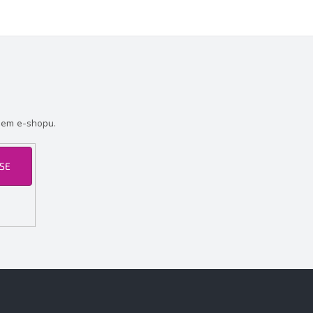
šem e-shopu.
 SE