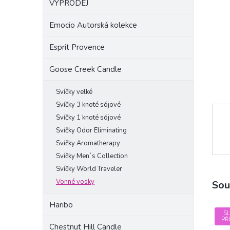
VÝPRODEJ
a
n
Emocio Autorská kolekce
e
l
Esprit Provence
Goose Creek Candle
Svíčky velké
Svíčky 3 knoté sójové
Svíčky 1 knoté sójové
Svíčky Odor Eliminating
Svíčky Aromatherapy
Svíčky Men´s Collection
Svíčky World Traveler
Vonné vosky
Sou
Haribo
S
PŘ
Chestnut Hill Candle