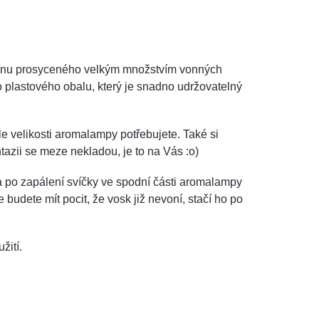
afínu prosyceného velkým množstvím vonných
 plastového obalu, který je snadno udržovatelný
 dle velikosti aromalampy potřebujete. Také si
azii se meze nekladou, je to na Vás :o)
 po zapálení svíčky ve spodní části aromalampy
budete mít pocit, že vosk již nevoní, stačí ho po
žití.