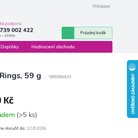
 osobních údajů
Formulář pro odstoupení od smlouvy
Přihlášení
cká podpora:
739 002 422
Nákupní
Prázdný košík
košík
Doplňky
Hodnocení obchodu
Rings, 59 g
589384433
9 Kč
á
ladem
(>5 ks)
e doručit do:
12.8.2026