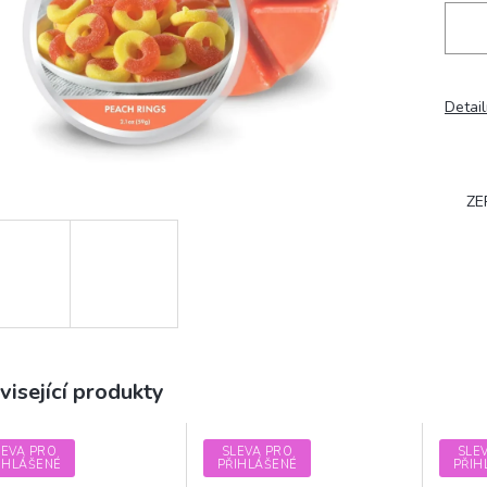
Detail
ZE
visející produkty
LEVA PRO
SLEVA PRO
SLE
IHLÁŠENÉ
PŘIHLÁŠENÉ
PŘIH