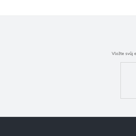
Vložte svůj
Z
á
p