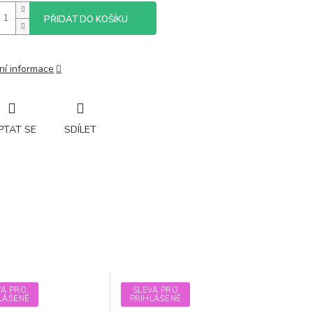
PŘIDAT DO KOŠÍKU
ní informace
PTAT SE
SDÍLET
VA PRO
SLEVA PRO
LÁŠENÉ
PŘIHLÁŠENÉ