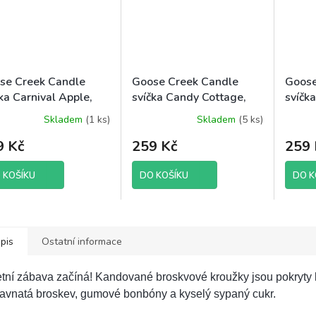
se Creek Candle
Goose Creek Candle
Goose
ka Carnival Apple,
svíčka Candy Cottage,
svíčk
 g
198 g
Cloud
Skladem
(1 ks)
Skladem
(5 ks)
9 Kč
259 Kč
259 
 KOŠÍKU
DO KOŠÍKU
DO K
pis
Ostatní informace
tní zábava začíná! Kandované broskvové kroužky jsou pokryty k
ťavnatá broskev, gumové bonbóny a kyselý sypaný cukr.