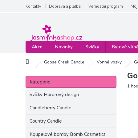
Přejít
Kontakty
Doprava a platba
Věrnostní program
Moj
na
obsah
Akce
Novinky
Svíčky
Bytové vůn
Domů
Goose Creek Candle
Vonné vosky
G
Go
P
Přeskočit
o
Kategorie
kategorie
Prům
1 ho
s
hodn
t
Svíčky Hororový design
produ
r
je
a
Candleberry Candle
5,0
n
z
Country Candle
5
n
hvězd
í
Koupelové bomby Bomb Cosmetics
p