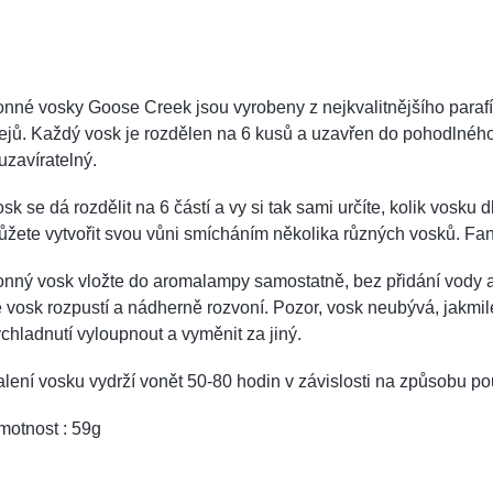
onné vosky Goose Creek jsou vyrobeny z nejkvalitnějšího par
ejů. Každý vosk je rozdělen na 6 kusů a uzavřen do pohodlného
uzavíratelný.
sk se dá rozdělit na 6 částí a vy si tak sami určíte, kolik vosku
žete vytvořit svou vůni smícháním několika různých vosků. Fant
nný vosk vložte do aromalampy samostatně, bez přidání vody a
 vosk rozpustí a nádherně rozvoní. Pozor, vosk neubývá, jakmile 
chladnutí vyloupnout a vyměnit za jiný.
lení vosku vydrží vonět 50-80 hodin v závislosti na způsobu pou
motnost : 59g