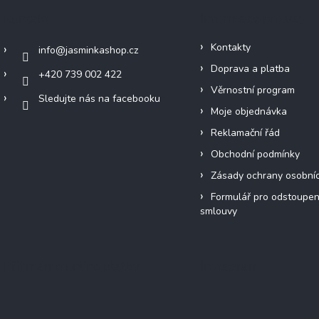
Kontakt
Informace pro vás
Kontakty
info
@
jasminkashop.cz
Doprava a platba
+420 739 002 422
Věrnostní program
Sledujte nás na facebooku
Moje objednávka
Reklamační řád
Obchodní podmínky
Zásady ochrany osobní
Formulář pro odstoupen
smlouvy
Přijímáme online platby
Instagram