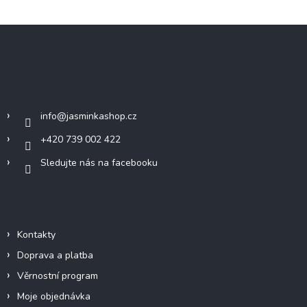
Z
á
p
a
Kontakt
t
í
info
@
jasminkashop.cz
+420 739 002 422
Sledujte nás na facebooku
Informace pro vás
Kontakty
Doprava a platba
Věrnostní program
Moje objednávka