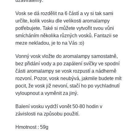
uzavíratelný.
Vosk se dá rozdělit na 6 částí a vy si tak sami
určíte, kolik vosku dle velikosti aromalampy
potřebujete. Také si můžete vytvořit svou vůni
smícháním několika různých vosků. Fantazii se
meze nekladou, je to na Vás :o)
Vonný vosk vložte do aromalampy samostatně,
bez přidání vody a po zapálení svíčky ve spodní
části aromalampy se vosk rozpustí a nádherně
rozvoní. Pozor, vosk neubývá, jakmile budete mít
pocit, že vosk již nevoní, stačí ho po vychladnutí
vyloupnout a vyměnit za jiný.
Balení vosku vydrží vonět 50-80 hodin v
závislosti na způsobu použití.
Hmotnost : 59g