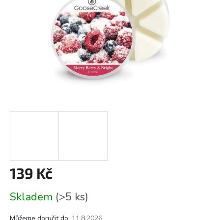
139 Kč
Měrná
Skladem
(>5 ks)
cena:
Můžeme doručit do:
11.8.2026