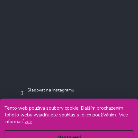
Sledovat na Instagramu
Tento web používá soubory cookie. Dalším procházením
tohoto webu vyjadřujete souhlas s jejich používáním.. Více
informací
zde
.
Copyright 2026
Jasminkashop.cz
. Všechna práva vyhrazena.
Grafický návrh vytvořil a na Shoptet implementoval
Tomáš Hlad
&
Shoptetak.cz
.
Nastavení