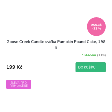
259 KČ
–23 %
Goose Creek Candle svíčka Pumpkin Pound Cake, 198
g
Skladem
(1 ks)
199 Kč
DO KOŠÍKU
SLEVA PRO
PŘIHLÁŠENÉ