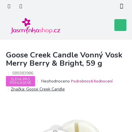
Přejít
na
obsah
Nákupní
košík
Goose Creek Candle Vonný Vosk
Merry Berry & Bright, 59 g
589383986
SLEVA PRO
Průměrné
Neohodnoceno
Podrobnosti hodnocení
PŘIHLÁŠENÉ
hodnocení
Značka:
Goose Creek Candle
produktu
je
0,0
z
5
hvězdiček.