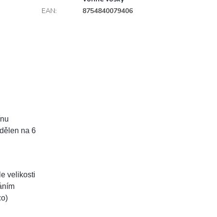
EAN
:
8754840079406
ínu
dělen na 6
le velikosti
háním
:o)