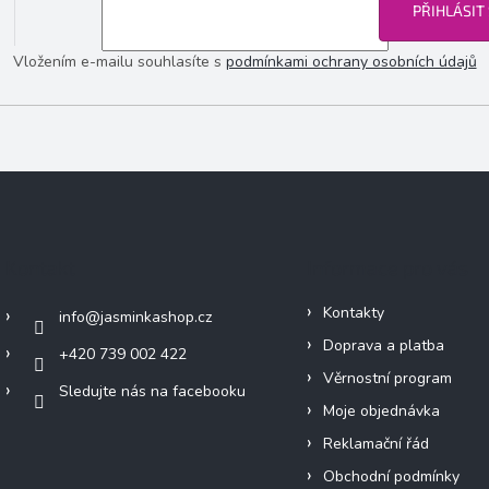
PŘIHLÁSIT
Vložením e-mailu souhlasíte s
podmínkami ochrany osobních údajů
Kontakt
Informace pro vás
Kontakty
info
@
jasminkashop.cz
Doprava a platba
+420 739 002 422
Věrnostní program
Sledujte nás na facebooku
Moje objednávka
Reklamační řád
Obchodní podmínky