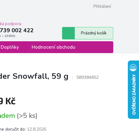
 osobních údajů
Formulář pro odstoupení od smlouvy
Přihlášení
cká podpora:
739 002 422
Nákupní
Prázdný košík
košík
Doplňky
Hodnocení obchodu
er Snowfall, 59 g
589384852
9 Kč
á
ladem
(>5 ks)
e doručit do:
12.8.2026