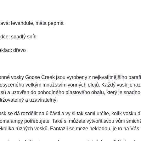
ava: levandule, máta peprná
dce: spadlý sníh
klad: dřevo
nné vosky Goose Creek jsou vyrobeny z nejkvalitnějšího paraf
rosyceného velkým množstvím vonných olejů. Každý vosk je roz
sů a uzavřen do pohodlného plastového obalu, který je snadno
ržovatelný a uzavíratelný.
sk se dá rozdělit na 6 částí a vy si tak sami určíte, kolik vosku d
omalampy potřebujete. Také si můžete vytvořit svou vůni smíc
kolika různých vosků. Fantazii se meze nekladou, je to na Vás 