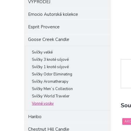
VÝPRODEJ
a
n
Emocio Autorská kolekce
e
l
Esprit Provence
Goose Creek Candle
Svíčky velké
Svíčky 3 knoté sójové
Svíčky 1 knoté sójové
Svíčky Odor Eliminating
Svíčky Aromatherapy
Svíčky Men´s Collection
Svíčky World Traveler
Vonné vosky
Sou
Haribo
AK
Chestnut Hill Candle