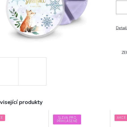
Detail
ZE
visející produkty
CE
SLEVA PRO
AKCE
PŘIHLÁŠENÉ