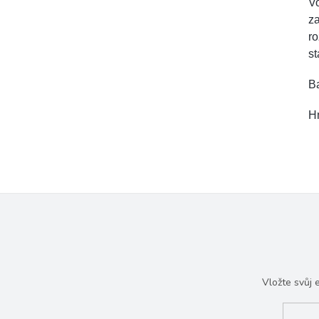
V
za
ro
st
Ba
H
Vložte svůj