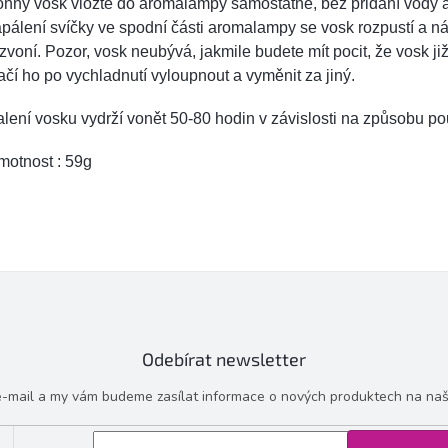
onný vosk vložte do aromalampy samostatně, bez přidání vody 
pálení svíčky ve spodní části aromalampy se vosk rozpustí a n
zvoní. Pozor, vosk neubývá, jakmile budete mít pocit, že vosk ji
ačí ho po vychladnutí vyloupnout a vyměnit za jiný.
lení vosku vydrží vonět 50-80 hodin v závislosti na způsobu pou
motnost : 59g
Odebírat newsletter
 e-mail a my vám budeme zasílat informace o nových produktech na na