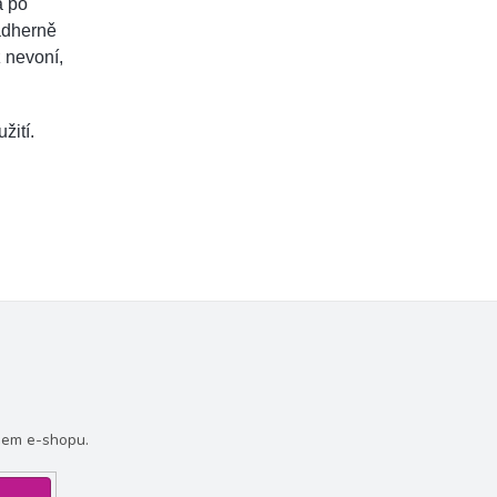
a po
ádherně
ž nevoní,
žití.
šem e-shopu.