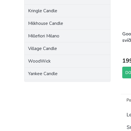
Kringle Candle
Milkhouse Candle
Goo
Millefiori Milano
sví
198
Village Candle
19
WoodWick
DO
Yankee Candle
Po
L
S