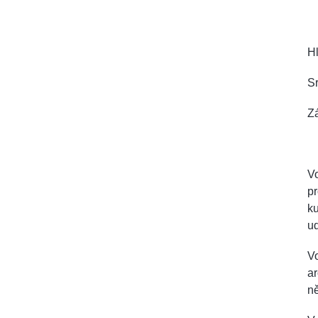
Hl
Sr
Zá
Vo
p
ku
ud
Vo
ar
ně