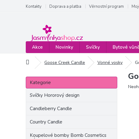
Přejít
Kontakty
Doprava a platba
Věrnostní program
Moj
na
obsah
Akce
Novinky
Svíčky
Bytové vůn
Domů
Goose Creek Candle
Vonné vosky
G
Go
P
Přeskočit
o
Kategorie
kategorie
Prům
Neoh
s
hodn
t
Svíčky Hororový design
produ
r
je
a
Candleberry Candle
0,0
n
z
Country Candle
5
n
hvězd
í
Koupelové bomby Bomb Cosmetics
p