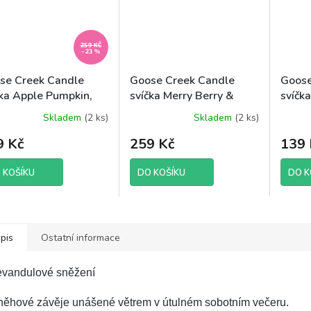
259 KČ
–23 %
se Creek Candle
Goose Creek Candle
Goose
čka Apple Pumpkin,
svíčka Merry Berry &
svíčk
 g
Bright, 198 g
198 g
Skladem
(2 ks)
Skladem
(2 ks)
9 Kč
259 Kč
139 
 KOŠÍKU
DO KOŠÍKU
DO K
pis
Ostatní informace
evandulové sněžení
něhové závěje unášené větrem v útulném sobotním večeru.