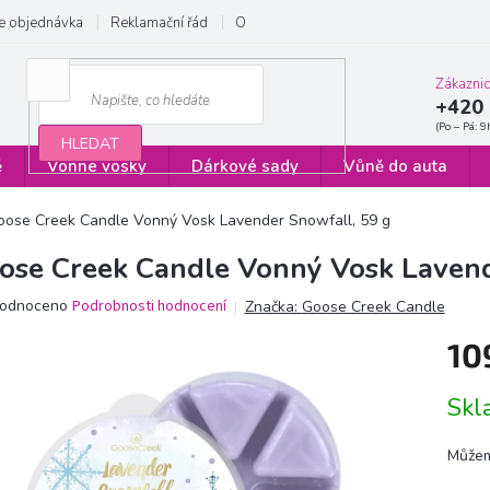
e objednávka
Reklamační řád
Obchodní podmínky
Zásady ochrany
Zákazni
+420 
HLEDAT
ě
Vonné vosky
Dárkové sady
Vůně do auta
oose Creek Candle Vonný Vosk Lavender Snowfall, 59 g
ose Creek Candle Vonný Vosk Lavend
ěrné
odnoceno
Podrobnosti hodnocení
Značka:
Goose Creek Candle
ocení
10
ktu
Měrn
Sk
cena:
iček.
Můžem