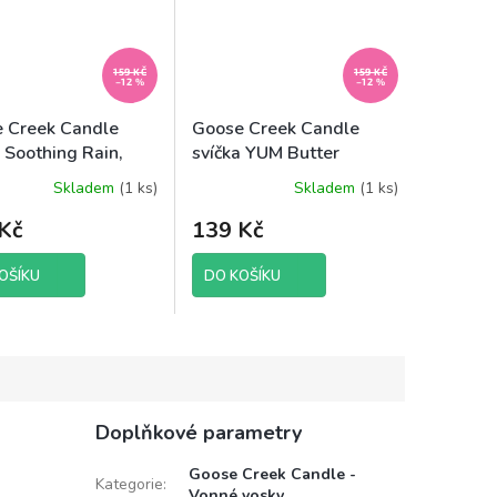
159 KČ
159 KČ
–12 %
–12 %
 Creek Candle
Goose Creek Candle
a Soothing Rain,
svíčka YUM Butter
Brittle, 198 g
Skladem
(1 ks)
Skladem
(1 ks)
Kč
139 Kč
OŠÍKU
DO KOŠÍKU
Doplňkové parametry
Goose Creek Candle -
Kategorie
:
Vonné vosky