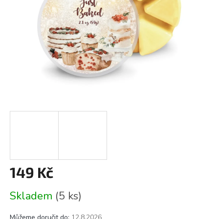
149 Kč
Měrná
Skladem
(5 ks)
cena:
Můžeme doručit do:
12.8.2026