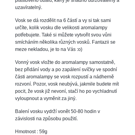
plastového obalu, který je snadno udržovatelný a
uzavíratelný.
Vosk se dá rozdělit na 6 částí a vy si tak sami
určíte, kolik vosku dle velikosti aromalampy
potřebujete. Také si můžete vytvořit svou vůni
smícháním několika různých vosků. Fantazii se
meze nekladou, je to na Vás :o)
Vonný vosk vložte do aromalampy samostatně,
bez přidání vody a po zapálení svíčky ve spodní
části aromalampy se vosk rozpustí a nádherně
rozvoní. Pozor, vosk neubývá, jakmile budete mít
pocit, že vosk již nevoní, stačí ho po vychladnutí
vyloupnout a vyměnit za jiný.
Balení vosku vydrží vonět 50-80 hodin v
závislosti na způsobu použití.
Hmotnost : 59g