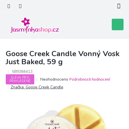
Přejít
na
obsah
Nákupní
košík
Goose Creek Candle Vonný Vosk
Just Baked, 59 g
589384413
SLEVA PRO
Průměrné
Neohodnoceno
Podrobnosti hodnocení
PŘIHLÁŠENÉ
hodnocení
Značka:
Goose Creek Candle
produktu
je
0,0
z
5
hvězdiček.