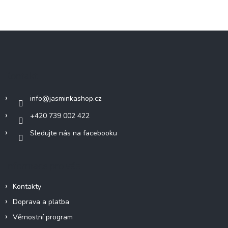
Z
á
p
a
Kontakt
t
í
info
@
jasminkashop.cz
+420 739 002 422
Sledujte nás na facebooku
Informace pro vás
Kontakty
Doprava a platba
Věrnostní program