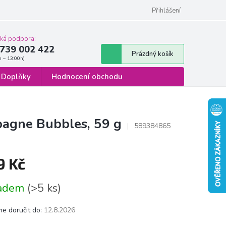
 osobních údajů
Formulář pro odstoupení od smlouvy
Přihlášení
cká podpora:
739 002 422
Nákupní
Prázdný košík
košík
Doplňky
Hodnocení obchodu
agne Bubbles, 59 g
589384865
9 Kč
á
ladem
(>5 ks)
e doručit do:
12.8.2026