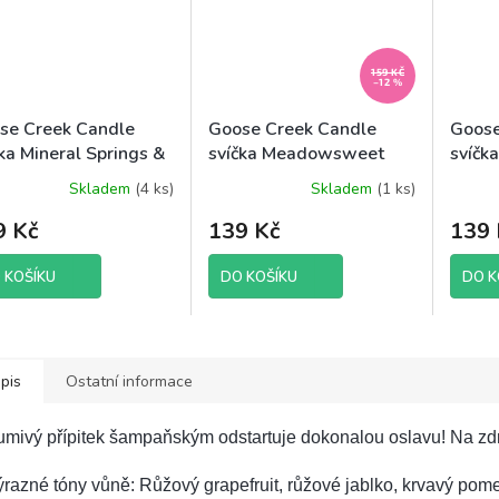
159 KČ
–12 %
se Creek Candle
Goose Creek Candle
Goose
ka Mineral Springs &
svíčka Meadowsweet
svíčk
e, 198 g
Avocado, 198 g
198 g
Skladem
(4 ks)
Skladem
(1 ks)
Průměr
hodnoc
9 Kč
139 Kč
139 
produk
je
5,0
 KOŠÍKU
DO KOŠÍKU
DO K
z
5
hvězdič
pis
Ostatní informace
mivý přípitek šampaňským odstartuje dokonalou oslavu! Na zdr
razné tóny vůně: Růžový grapefruit, růžové jablko, krvavý pom