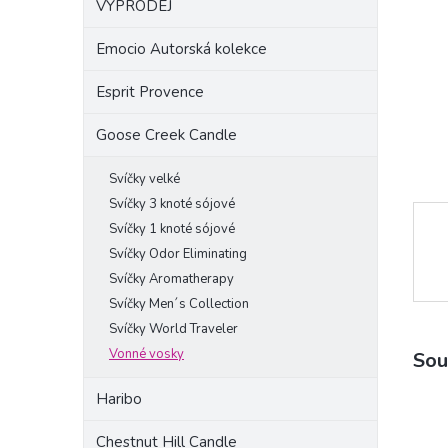
VÝPRODEJ
a
n
Emocio Autorská kolekce
e
l
Esprit Provence
Goose Creek Candle
Svíčky velké
Svíčky 3 knoté sójové
Svíčky 1 knoté sójové
Svíčky Odor Eliminating
Svíčky Aromatherapy
Svíčky Men´s Collection
Svíčky World Traveler
Vonné vosky
Sou
Haribo
Chestnut Hill Candle