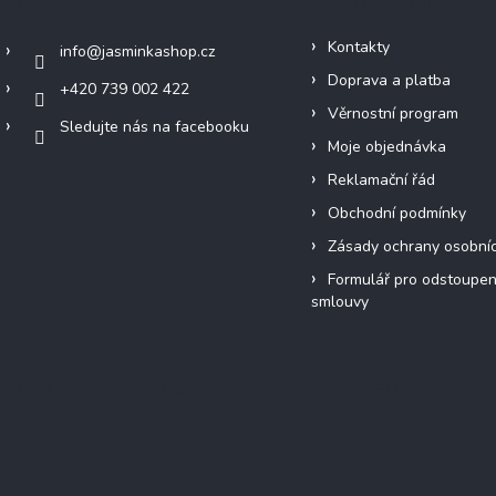
Kontakt
Informace pro vás
Kontakty
info
@
jasminkashop.cz
Doprava a platba
+420 739 002 422
Věrnostní program
Sledujte nás na facebooku
Moje objednávka
Reklamační řád
Obchodní podmínky
Zásady ochrany osobní
Formulář pro odstoupen
smlouvy
Přijímáme online platby
Instagram