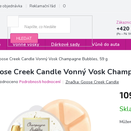
e objednávka
Reklamační řád
Obchodní podmínky
Zásady ochrany
Zákazni
+420 
HLEDAT
ě
Vonné vosky
Dárkové sady
Vůně do auta
oose Creek Candle Vonný Vosk Champagne Bubbles, 59 g
ose Creek Candle Vonný Vosk Champ
ěrné
odnoceno
Podrobnosti hodnocení
Značka:
Goose Creek Candle
ocení
10
ktu
Měrn
Sk
cena:
iček.
Můžem