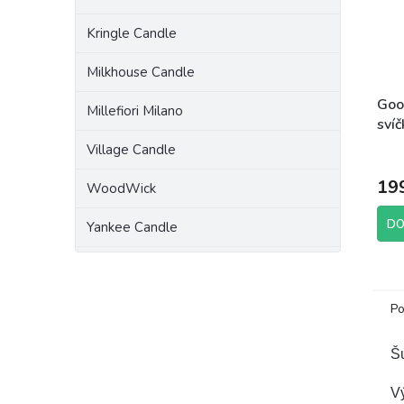
Kringle Candle
Milkhouse Candle
Goo
Millefiori Milano
svíč
Alo
Village Candle
19
WoodWick
DO
Yankee Candle
Po
Šu
Vý