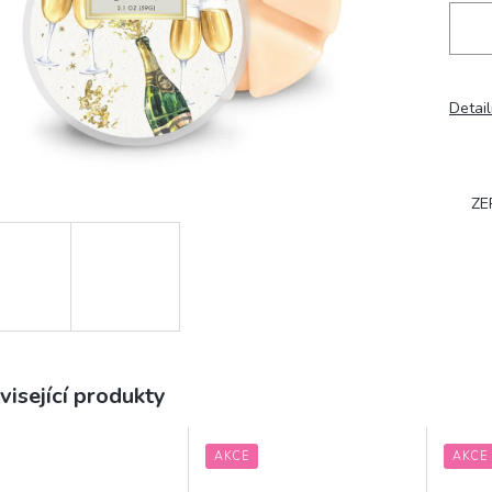
Detail
ZE
visející produkty
AKCE
AKCE