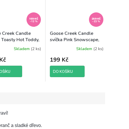
159 KČ
259 KČ
–12 %
–23 %
 Creek Candle
Goose Creek Candle
a Toasty Hot Toddy,
svíčka Pink Snowscape,
198 g
Skladem
(2 ks)
Skladem
(2 ks)
né
ení
Kč
199 Kč
tu
OŠÍKU
DO KOŠÍKU
ek.
aví!
eranč a sladké dřevo.