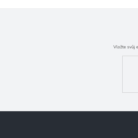
Vložte svůj
Z
á
p
a