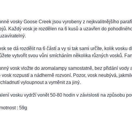
onné vosky Goose Creek jsou vyrobeny z nejkvalitnějšího par
ejů. Každý vosk je rozdělen na 6 kusů a uzavřen do pohodlného
uzavíratelný.
sk se dá rozdělit na 6 částí a vy si tak sami určíte, kolik vosku
žete vytvořit svou vůni smícháním několika různých vosků. Fant
nný vosk vložte do aromalampy samostatně, bez přidání vody a
 vosk rozpustí a nádherně rozvoní. Pozor, vosk neubývá, jakmile 
chladnutí vyloupnout a vyměnit za jiný.
lení vosku vydrží vonět 50-80 hodin v závislosti na způsobu pou
motnost : 59g