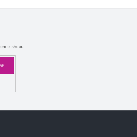
šem e-shopu.
 SE