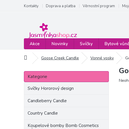
Přejít
Kontakty
Doprava a platba
Věrnostní program
Moj
na
obsah
Akce
Novinky
Svíčky
Bytové vůn
Domů
Goose Creek Candle
Vonné vosky
G
Go
P
Přeskočit
o
Kategorie
kategorie
Prům
Neoh
s
hodn
t
Svíčky Hororový design
produ
r
je
a
Candleberry Candle
0,0
n
z
Country Candle
5
n
hvězd
í
Koupelové bomby Bomb Cosmetics
p