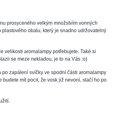
afínu prosyceného velkým množstvím vonných
 plastového obalu, který je snadno udržovatelný
 dle velikosti aromalampy potřebujete. Také si
azii se meze nekladou, je to na Vás :o)
 po zapálení svíčky ve spodní části aromalampy
budete mít pocit, že vosk již nevoní, stačí ho po
žití.