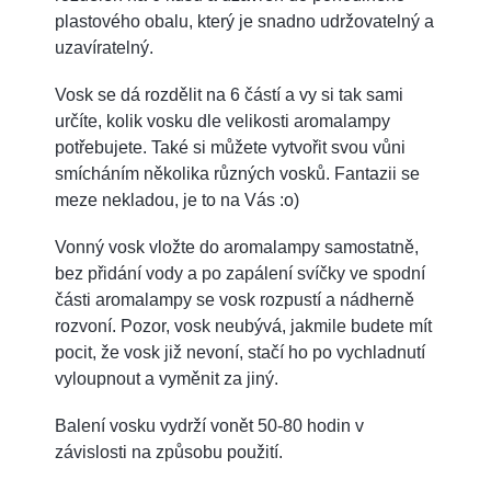
plastového obalu, který je snadno udržovatelný a
uzavíratelný.
Vosk se dá rozdělit na 6 částí a vy si tak sami
určíte, kolik vosku dle velikosti aromalampy
potřebujete. Také si můžete vytvořit svou vůni
smícháním několika různých vosků. Fantazii se
meze nekladou, je to na Vás :o)
Vonný vosk vložte do aromalampy samostatně,
bez přidání vody a po zapálení svíčky ve spodní
části aromalampy se vosk rozpustí a nádherně
rozvoní. Pozor, vosk neubývá, jakmile budete mít
pocit, že vosk již nevoní, stačí ho po vychladnutí
vyloupnout a vyměnit za jiný.
Balení vosku vydrží vonět 50-80 hodin v
závislosti na způsobu použití.