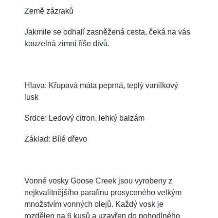
Země zázraků
Jakmile se odhalí zasněžená cesta, čeká na vás
kouzelná zimní říše divů.
Hlava: Křupavá máta peprná, teplý vanilkový
lusk
Srdce: Ledový citron, lehký balzám
Základ: Bílé dřevo
Vonné vosky Goose Creek jsou vyrobeny z
nejkvalitnějšího parafínu prosyceného velkým
množstvím vonných olejů. Každý vosk je
rozdělen na 6 kusů a uzavřen do pohodlného