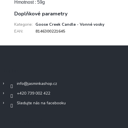
Hmotnost : 59g
Doplňkové parametry
Kategorie
:
Goose Creek Candle - Vonné vosky
EAN
:
8146300221645
Z
á
p
a
Kontakt
t
í
info
@
jasminkashop.cz
+420 739 002 422
Sledujte nás na facebooku
Informace pro vás