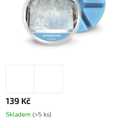
139 Kč
Měrná
Skladem
(>5 ks)
cena: