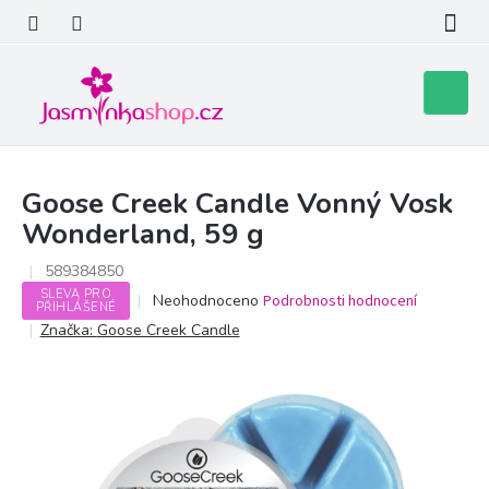
Přejít
na
obsah
Nákupní
košík
Goose Creek Candle Vonný Vosk
Wonderland, 59 g
589384850
SLEVA PRO
Průměrné
Neohodnoceno
Podrobnosti hodnocení
PŘIHLÁŠENÉ
hodnocení
Značka:
Goose Creek Candle
produktu
je
0,0
z
5
hvězdiček.