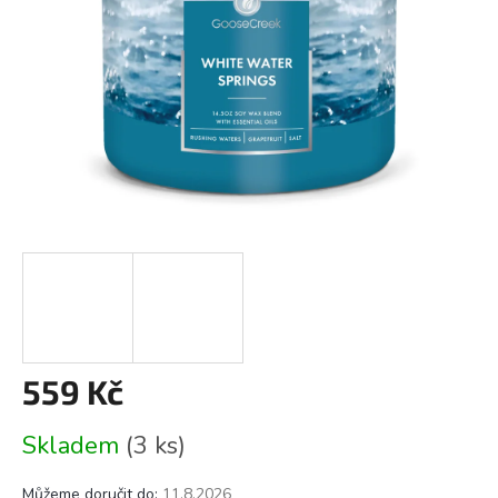
559 Kč
Měrná
Skladem
(3 ks)
cena:
Můžeme doručit do:
11.8.2026