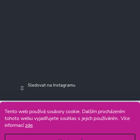
Sledovat na Instagramu
Tento web používá soubory cookie. Dalším procházením
tohoto webu vyjadřujete souhlas s jejich používáním.. Více
Copyright 2026
Jasminkashop.cz
. Všechna práva vyhrazena.
informací
zde
.
Grafický návrh vytvořil a na Shoptet implementoval
Tomáš Hlad
&
Shoptetak.cz
.