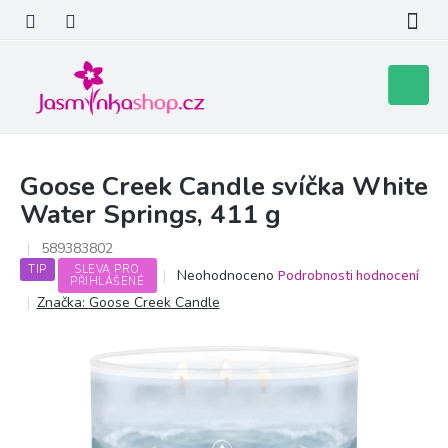
Přejít
na
obsah
Nákupní
košík
Goose Creek Candle svíčka White
Water Springs, 411 g
589383802
TIP
SLEVA PRO
Průměrné
Neohodnoceno
Podrobnosti hodnocení
PŘIHLÁŠENÉ
hodnocení
Značka:
Goose Creek Candle
produktu
je
0,0
z
5
hvězdiček.