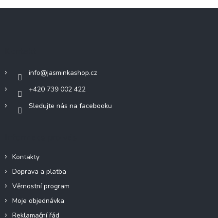
Z
á
p
a
Kontakt
t
í
info
@
jasminkashop.cz
+420 739 002 422
Sledujte nás na facebooku
Informace pro vás
Kontakty
Doprava a platba
Věrnostní program
Moje objednávka
Reklamační řád