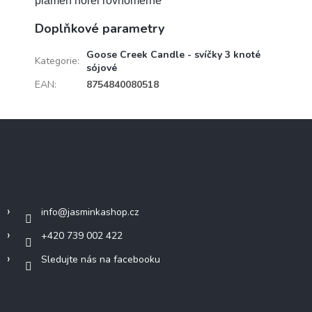
plamen hořel rovnoměrně
Doplňkové parametry
Goose Creek Candle - svíčky 3 knoté
Kategorie
:
sójové
EAN
:
8754840080518
Z
á
p
a
Kontakt
t
í
info
@
jasminkashop.cz
+420 739 002 422
Sledujte nás na facebooku
Informace pro vás