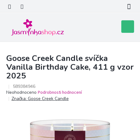
Přejít
na
obsah
Nákupní
košík
Goose Creek Candle svíčka
Vanilla Birthday Cake, 411 g vzor
2025
589384946
Průměrné
Neohodnoceno
Podrobnosti hodnocení
hodnocení
Značka:
Goose Creek Candle
produktu
je
0,0
z
5
hvězdiček.