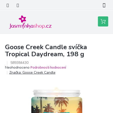
Přejít
na
obsah
Nákupní
košík
Goose Creek Candle svíčka
Tropical Daydream, 198 g
589384430
Průměrné
Neohodnoceno
Podrobnosti hodnocení
hodnocení
Značka:
Goose Creek Candle
produktu
je
0,0
z
5
hvězdiček.