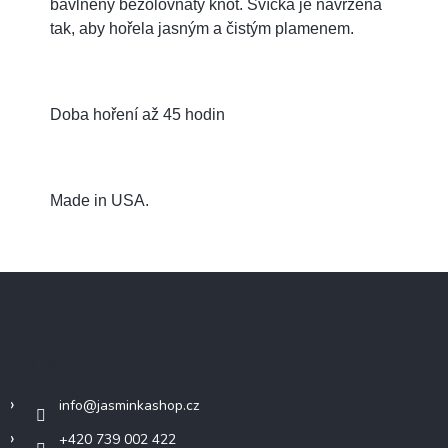
bavlněný bezolovnatý knot. Svíčka je navržena
tak, aby hořela jasným a čistým plamenem.
Doba hoření až 45 hodin
Made in USA.
Z
á
p
a
Kontakt
t
í
info
@
jasminkashop.cz
+420 739 002 422