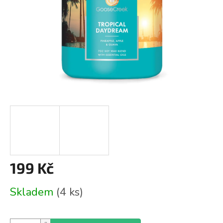
199 Kč
Měrná
Skladem
(4 ks)
cena: