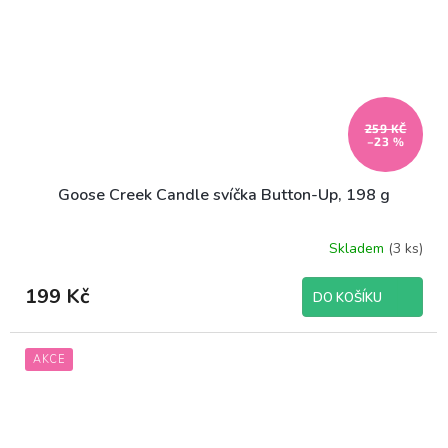
259 KČ
–23 %
Goose Creek Candle svíčka Button-Up, 198 g
Skladem
(3 ks)
199 Kč
DO KOŠÍKU
AKCE