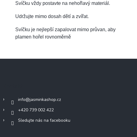
Svíčku vždy postavte na nehořlavý materiál.
Udržujte mimo dosah dětí a zvířat.
Svíčku je nejlepší zapalovat mimo průvan, aby
plamen hořel rovnoměrně
Z
á
p
a
Kontakt
t
í
info
@
jasminkashop.cz
+420 739 002 422
Sledujte nás na facebooku