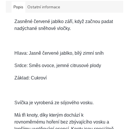
Popis
Ostatní informace
Zasněné červené jablko září, když začnou padat
nadýchané sněhové vločky.
Hlava: Jasně červené jablko, bílý zimní sníh
Srdce: Směs ovoce, jemné citrusové plody
Základ: Cukroví
Svíčka je vyrobená ze sójového vosku.
Má tři knoty, díky kterým dochází k
rovnoměrnému hoření bez zbývajícího vosku a
lepšímu uvolňování esencí. Knoty jsou speciálně