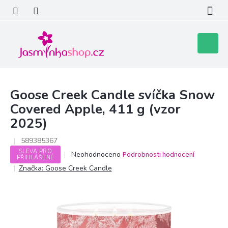
Přejít
na
obsah
Nákupní
košík
Goose Creek Candle svíčka Snow
Covered Apple, 411 g (vzor
2025)
589385367
SLEVA PRO
Průměrné
Neohodnoceno
Podrobnosti hodnocení
PŘIHLÁŠENÉ
hodnocení
Značka:
Goose Creek Candle
produktu
je
0,0
z
5
hvězdiček.