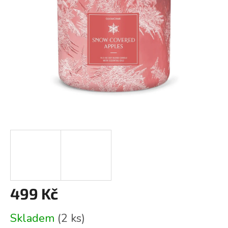
499 Kč
Měrná
Skladem
(2 ks)
cena: