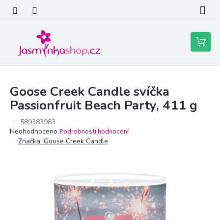
Přejít
na
obsah
Nákupní
košík
Goose Creek Candle svíčka
Passionfruit Beach Party, 411 g
589383983
Průměrné
Neohodnoceno
Podrobnosti hodnocení
hodnocení
Značka:
Goose Creek Candle
produktu
je
0,0
z
5
hvězdiček.