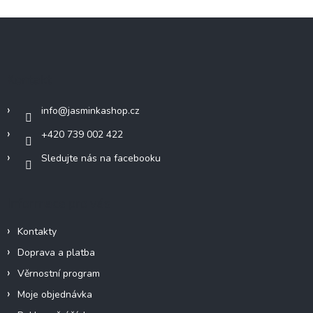
Z
á
p
a
Kontakt
t
í
info
@
jasminkashop.cz
+420 739 002 422
Sledujte nás na facebooku
Informace pro vás
Kontakty
Doprava a platba
Věrnostní program
Moje objednávka