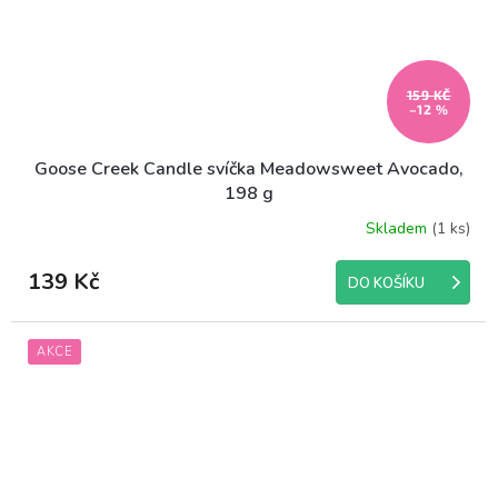
159 KČ
–12 %
Goose Creek Candle svíčka Meadowsweet Avocado,
198 g
Skladem
(1 ks)
139 Kč
DO KOŠÍKU
AKCE