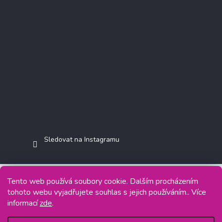
Sledovat na Instagramu
Tento web používá soubory cookie. Dalším procházením
tohoto webu vyjadřujete souhlas s jejich používáním.. Více
Copyright 2026
Jasminkashop.cz
. Všechna práva vyhrazena.
informací
zde
.
Grafický návrh vytvořil a na Shoptet implementoval
Tomáš Hlad
&
Shoptetak.cz
.