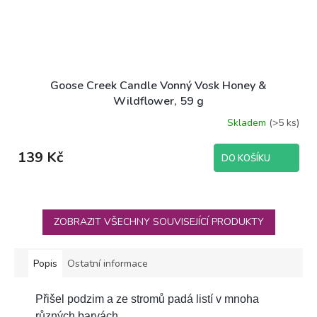
Goose Creek Candle Vonný Vosk Honey &
Wildflower, 59 g
Skladem
(>5 ks)
Průměrné
hodnocení
produktu
139 Kč
DO KOŠÍKU
je
5,0
z
5
hvězdiček.
ZOBRAZIT VŠECHNY SOUVISEJÍCÍ PRODUKTY
Popis
Ostatní informace
Přišel podzim a ze stromů padá listí v mnoha
různých barvách.