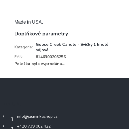
Made in USA.
Doplňkové parametry
Goose Creek Candle - Svíčky 1 knoté
Kategorie
:
sójové
EAN
:
8146300205256
Položka byla vyprodána…
Z
á
p
a
Kontakt
t
í
info
@
jasminkashop.cz
+420 739 002 422