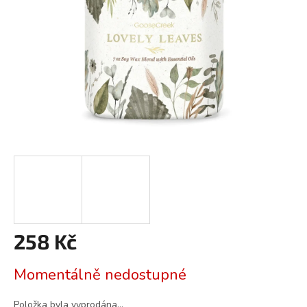
258 Kč
Měrná
Momentálně nedostupné
cena:
Položka byla vyprodána…