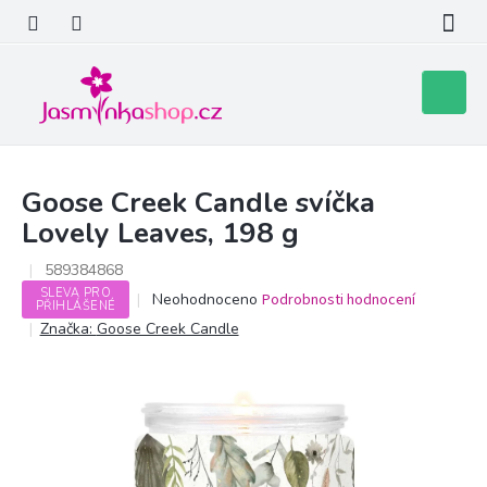
Přejít
na
obsah
Nákupní
košík
Goose Creek Candle svíčka
Lovely Leaves, 198 g
589384868
SLEVA PRO
Průměrné
Neohodnoceno
Podrobnosti hodnocení
PŘIHLÁŠENÉ
hodnocení
Značka:
Goose Creek Candle
produktu
je
0,0
z
5
hvězdiček.